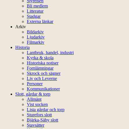
Styrelsen
Bli medlem
Litteratur
Stadgar
Externa länkar
Arkiv
Bildarkiv
Ljudarkiv
Filmarkiv
Historia
Lantbruk, handel, industri
Kyrka & skola
Historiska notiser
Fornlämningar
Skrock och sägner
Liv och Leverne
Personer
Kommunikationer
Slott, gårdar & torp
Allmänt
Vist socken
Lista gårdar och torp
Sturefors slott
Bjärka-Säby slott
Stavsätter