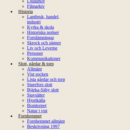
Ljudarkiv
Filmarkiv
Historia
Lantbruk, handel,
industri
Kyrka & skola
Historiska notiser
Fornlämningar
Skrock och sägner
Liv och Leverne
Personer
Kommunikationer
Slott, gårdar & torp
Allmänt
Vist socken
Lista gårdar och torp
Sturefors slott
Bjärka-Säby slott
Stavsätter
Hjortkälla
Bomtorpet
Natur i vist
Fornhemmet
Fornhemmet allmänt
Beskrivning 1997