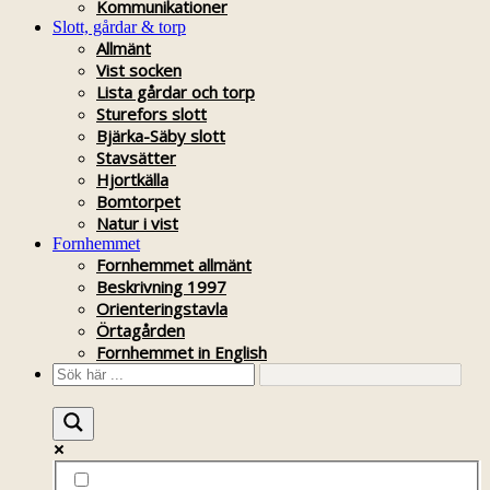
Kommunikationer
Slott, gårdar & torp
Allmänt
Vist socken
Lista gårdar och torp
Sturefors slott
Bjärka-Säby slott
Stavsätter
Hjortkälla
Bomtorpet
Natur i vist
Fornhemmet
Fornhemmet allmänt
Beskrivning 1997
Orienteringstavla
Örtagården
Fornhemmet in English