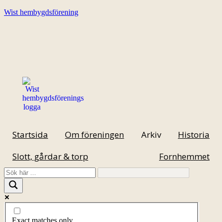
Wist hembygdsförening
Startsida
Om föreningen
Arkiv
Historia
Slott, gårdar & torp
Fornhemmet
Exact matches only