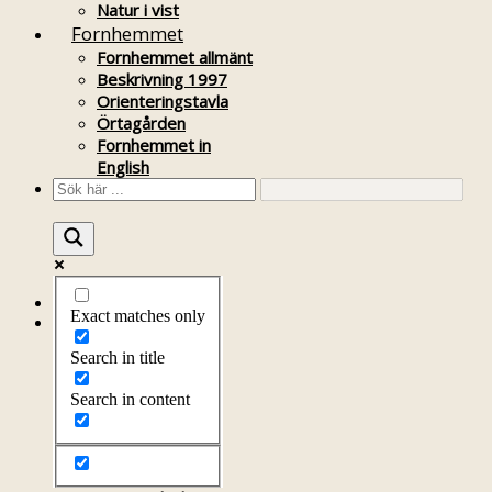
Natur i vist
Fornhemmet
Fornhemmet allmänt
Beskrivning 1997
Orienteringstavla
Örtagården
Fornhemmet in
English
Startsida
Exact matches only
Om föreningen
Om föreningen
Search in title
Årsprogram
Kontakt
Search in content
Styrelsen
Bli medlem
Litteratur
Stadgar