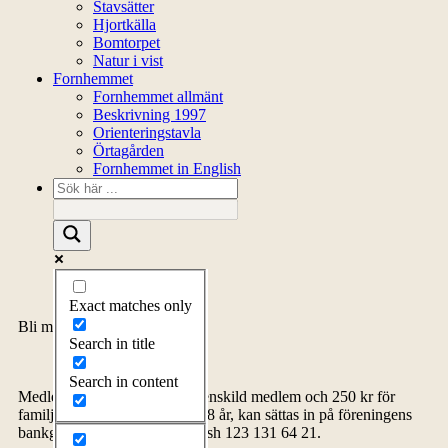
Stavsätter
Hjortkälla
Bomtorpet
Natur i vist
Fornhemmet
Fornhemmet allmänt
Beskrivning 1997
Orienteringstavla
Örtagården
Fornhemmet in English
Exact matches only
Bli medlem
Search in title
Search in content
Medlemsavgiften, 150 kr för enskild medlem och 250 kr för
familj inklusive barn upp till 18 år, kan sättas in på föreningens
bankgiro 5278-4576 eller Swish 123 131 64 21.