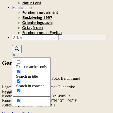
Natur i vist
Fornhemmet
Fornhemmet allmänt
Beskrivning 1997
Orienteringstavla
Örtagården
Fornhemmet in English
Gatstugan
Exact matches only
Search in title
Gatsstugan 2014-08-24. Foto: Bertil Tunel
Search in content
Läge: längs vägen från Tomta mot Gunnarsbo
Byggt:
Koordinater RT90:
X:6460089 Y:1498513
Koordinater WGS84: 58°15’51″N 15°46’47″E
Adress: Bjärka-Säby Gatstugan 1