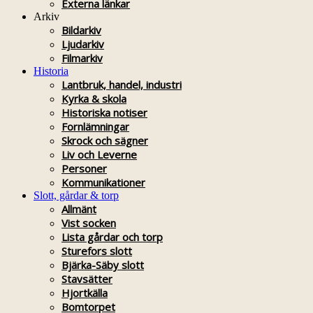
Externa länkar
Arkiv
Bildarkiv
Ljudarkiv
Filmarkiv
Historia
Lantbruk, handel, industri
Kyrka & skola
Historiska notiser
Fornlämningar
Skrock och sägner
Liv och Leverne
Personer
Kommunikationer
Slott, gårdar & torp
Allmänt
Vist socken
Lista gårdar och torp
Sturefors slott
Bjärka-Säby slott
Stavsätter
Hjortkälla
Bomtorpet