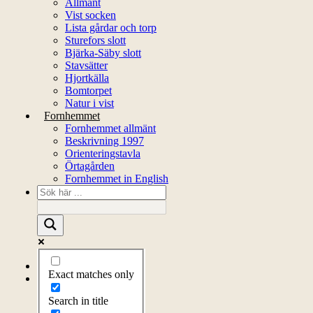
Allmänt
Vist socken
Lista gårdar och torp
Sturefors slott
Bjärka-Säby slott
Stavsätter
Hjortkälla
Bomtorpet
Natur i vist
Fornhemmet
Fornhemmet allmänt
Beskrivning 1997
Orienteringstavla
Örtagården
Fornhemmet in English
Startsida
Exact matches only
Om föreningen
Om föreningen
Search in title
Årsprogram