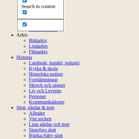
Kontakt
Search in content
Styrelsen
Bli medlem
Litteratur
Stadgar
Externa länkar
Arkiv
Bildarkiv
Ljudarkiv
Filmarkiv
Historia
Lantbruk, handel, industri
Kyrka & skola
Historiska notiser
Fornlämningar
Skrock och sägner
Liv och Leverne
Personer
Kommunikationer
Slott, gårdar & torp
Allmänt
Vist socken
Lista gårdar och torp
Sturefors slott
Bjärka-Säby slott