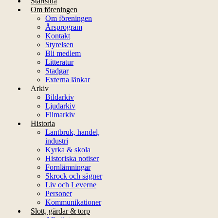
Startsida
Om föreningen
Om föreningen
Årsprogram
Kontakt
Styrelsen
Bli medlem
Litteratur
Stadgar
Externa länkar
Arkiv
Bildarkiv
Ljudarkiv
Filmarkiv
Historia
Lantbruk, handel,
industri
Kyrka & skola
Historiska notiser
Fornlämningar
Skrock och sägner
Liv och Leverne
Personer
Kommunikationer
Slott, gårdar & torp