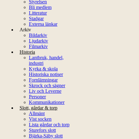
Styrelsen
Bli medlem
Litteratur
Stadgar
Externa länkar
Arkiv
Bildarkiv
Ljudarkiv
Filmarkiv
Historia
Lantbruk, handel,
industri
Kyrka & skola
Historiska notiser
Fornlämningar
Skrock och sägner
Liv och Leverne
Personer
Kommunikationer
Slott, gårdar & torp
Allmänt
Vist socken
Lista gårdar och torp
Sturefors slott
Bjärka-Säby slott