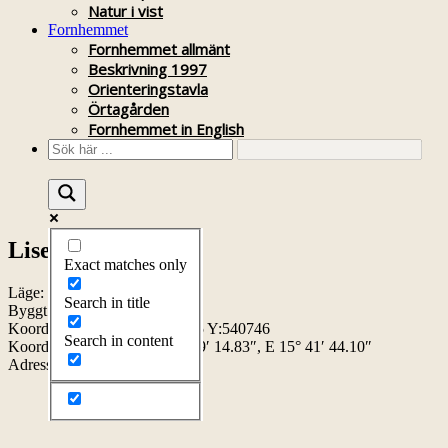
Natur i vist
Fornhemmet
Fornhemmet allmänt
Beskrivning 1997
Orienteringstavla
Örtagården
Fornhemmet in English
Liselund
Exact matches only
Läge:
Search in title
Byggt:
Koordinater RT90: X:6464635 Y:540746
Search in content
Koordinater WGS84: N 58° 19′ 14.83″, E 15° 41′ 44.10″
Adress:
Stavsättersvägen
32