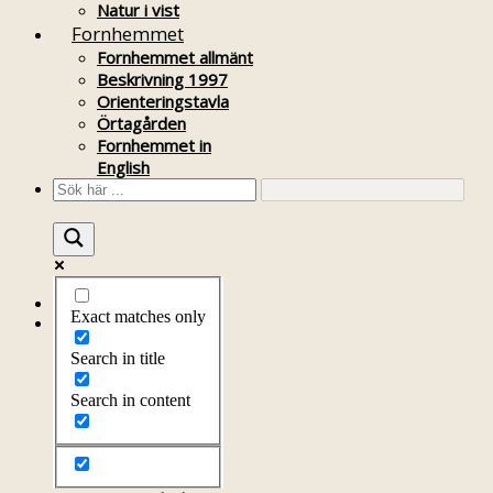
Natur i vist
Fornhemmet
Fornhemmet allmänt
Beskrivning 1997
Orienteringstavla
Örtagården
Fornhemmet in
English
Startsida
Exact matches only
Om föreningen
Om föreningen
Search in title
Årsprogram
Kontakt
Search in content
Styrelsen
Bli medlem
Litteratur
Stadgar