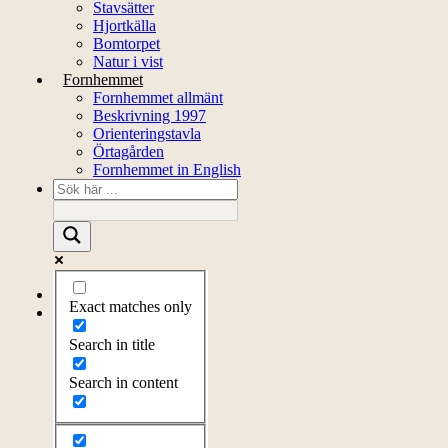
Stavsätter
Hjortkälla
Bomtorpet
Natur i vist
Fornhemmet
Fornhemmet allmänt
Beskrivning 1997
Orienteringstavla
Örtagården
Fornhemmet in English
Startsida
Exact matches only
Om föreningen
Om föreningen
Search in title
Årsprogram
Kontakt
Search in content
Styrelsen
Bli medlem
Litteratur
Stadgar