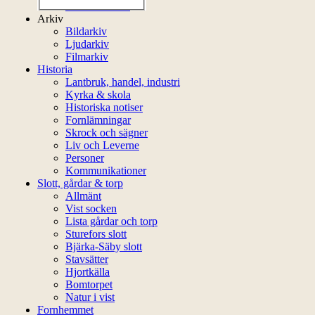
Externa länkar
Arkiv
Bildarkiv
Ljudarkiv
Filmarkiv
Historia
Lantbruk, handel, industri
Kyrka & skola
Historiska notiser
Fornlämningar
Skrock och sägner
Liv och Leverne
Personer
Kommunikationer
Slott, gårdar & torp
Allmänt
Vist socken
Lista gårdar och torp
Sturefors slott
Bjärka-Säby slott
Stavsätter
Hjortkälla
Bomtorpet
Natur i vist
Fornhemmet