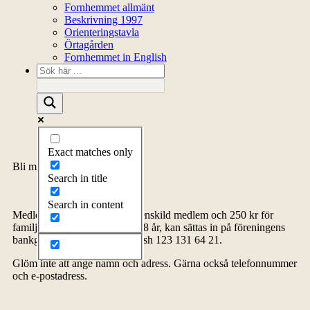
Fornhemmet allmänt
Beskrivning 1997
Orienteringstavla
Örtagården
Fornhemmet in English
Exact matches only
Bli medlem
Search in title
Search in content
Medlemsavgiften, 150 kr för enskild medlem och 250 kr för
familj inklusive barn upp till 18 år, kan sättas in på föreningens
bankgiro 5278-4576 eller Swish 123 131 64 21.
Glöm inte att ange namn och adress. Gärna också telefonnummer
och e-postadress.