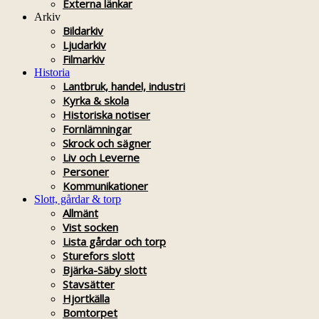
Externa länkar
Arkiv
Bildarkiv
Ljudarkiv
Filmarkiv
Historia
Lantbruk, handel, industri
Kyrka & skola
Historiska notiser
Fornlämningar
Skrock och sägner
Liv och Leverne
Personer
Kommunikationer
Slott, gårdar & torp
Allmänt
Vist socken
Lista gårdar och torp
Sturefors slott
Bjärka-Säby slott
Stavsätter
Hjortkälla
Bomtorpet