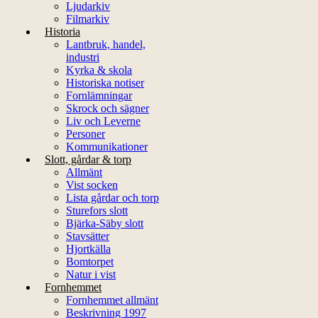
Ljudarkiv
Filmarkiv
Historia
Lantbruk, handel,
industri
Kyrka & skola
Historiska notiser
Fornlämningar
Skrock och sägner
Liv och Leverne
Personer
Kommunikationer
Slott, gårdar & torp
Allmänt
Vist socken
Lista gårdar och torp
Sturefors slott
Bjärka-Säby slott
Stavsätter
Hjortkälla
Bomtorpet
Natur i vist
Fornhemmet
Fornhemmet allmänt
Beskrivning 1997