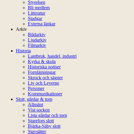
Styrelsen
Bli medlem
Litteratur
Stadgar
Externa länkar
Arkiv
Bildarkiv
Ljudarkiv
Filmarkiv
Historia
Lantbruk, handel, industri
Kyrka & skola
Historiska notiser
Fornlämningar
Skrock och sägner
Liv och Leverne
Personer
Kommunikationer
Slott, gårdar & torp
Allmänt
Vist socken
Lista gårdar och torp
Sturefors slott
Bjärka-Säby slott
Stavsätter