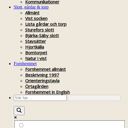
Kommunikationer
Slott, gårdar & torp
Allmänt
Vist socken
Lista gårdar och torp
Sturefors slott
Bjärka-Säby slott
Stavsätter
Hjortkälla
Bomtorpet
Natur i vist
Fornhemmet
Fornhemmet allmänt
Beskrivning 1997
Orienteringstavla
Örtagården
Fornhemmet in English