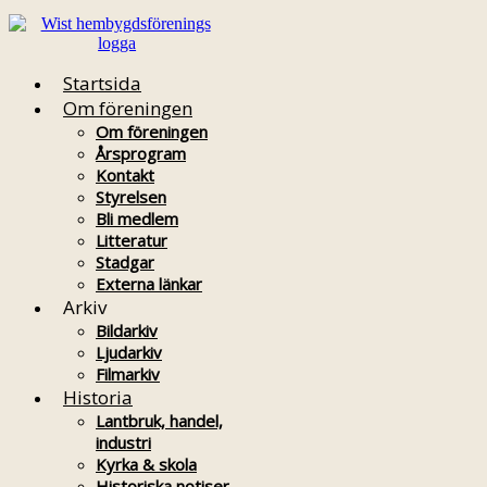
Startsida
Om föreningen
Om föreningen
Årsprogram
Kontakt
Styrelsen
Bli medlem
Litteratur
Stadgar
Externa länkar
Arkiv
Bildarkiv
Ljudarkiv
Filmarkiv
Historia
Lantbruk, handel,
industri
Kyrka & skola
Historiska notiser