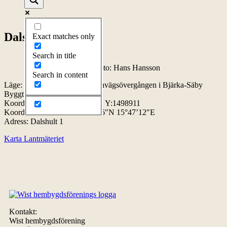
Dalshult
Exact matches only
Search in title
Dalshult 2002-04-03. Foto: Hans Hansson
Search in content
Läge: ca 2,5 km sydost om järnvägsövergången i Bjärka-Säby
Byggt:
Koordinater RT90:
X:6459302 Y:1498911
Koordinater WGS84: 58°15’26″N 15°47’12″E
Adress: Dalshult 1
Karta Lantmäteriet
Kontakt:
Wist hembygdsförening