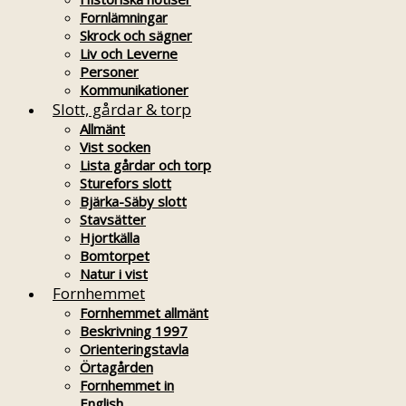
Fornlämningar
Skrock och sägner
Liv och Leverne
Personer
Kommunikationer
Slott, gårdar & torp
Allmänt
Vist socken
Lista gårdar och torp
Sturefors slott
Bjärka-Säby slott
Stavsätter
Hjortkälla
Bomtorpet
Natur i vist
Fornhemmet
Fornhemmet allmänt
Beskrivning 1997
Orienteringstavla
Örtagården
Fornhemmet in
English