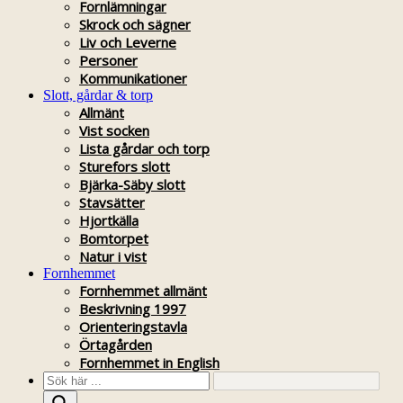
Fornlämningar
Skrock och sägner
Liv och Leverne
Personer
Kommunikationer
Slott, gårdar & torp
Allmänt
Vist socken
Lista gårdar och torp
Sturefors slott
Bjärka-Säby slott
Stavsätter
Hjortkälla
Bomtorpet
Natur i vist
Fornhemmet
Fornhemmet allmänt
Beskrivning 1997
Orienteringstavla
Örtagården
Fornhemmet in English