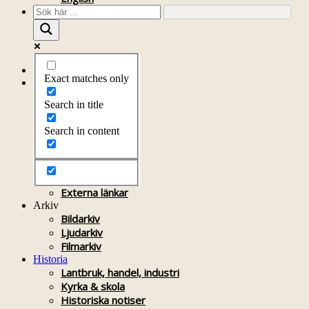
Startsida
Exact matches only
Om föreningen
Om föreningen
Search in title
Årsprogram
Kontakt
Search in content
Styrelsen
Bli medlem
Litteratur
Stadgar
Externa länkar
Arkiv
Bildarkiv
Ljudarkiv
Filmarkiv
Historia
Lantbruk, handel, industri
Kyrka & skola
Historiska notiser