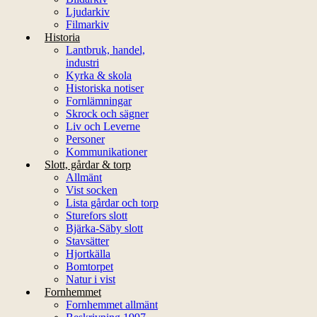
Ljudarkiv
Filmarkiv
Historia
Lantbruk, handel,
industri
Kyrka & skola
Historiska notiser
Fornlämningar
Skrock och sägner
Liv och Leverne
Personer
Kommunikationer
Slott, gårdar & torp
Allmänt
Vist socken
Lista gårdar och torp
Sturefors slott
Bjärka-Säby slott
Stavsätter
Hjortkälla
Bomtorpet
Natur i vist
Fornhemmet
Fornhemmet allmänt