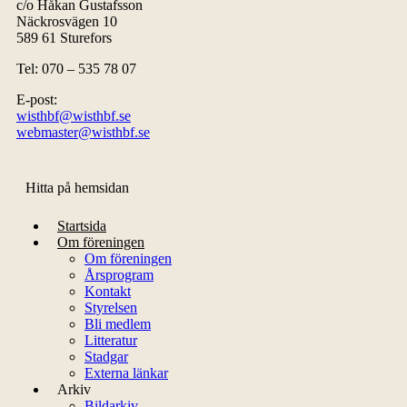
c/o Håkan Gustafsson
Näckrosvägen 10
589 61 Sturefors
Tel: 070 – 535 78 07
E-post:
wisthbf@wisthbf.se
webmaster@wisthbf.se
Hitta på hemsidan
Startsida
Om föreningen
Om föreningen
Årsprogram
Kontakt
Styrelsen
Bli medlem
Litteratur
Stadgar
Externa länkar
Arkiv
Bildarkiv