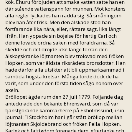
kök. Ehuru förbjuden att smaka vatten satte han en
där stående vattenspann för munnen. Mot konstens
alla regler lyckades han rädda sig. Så småningom
blev han åter frisk. Men den älskade stod han
fortfarande lika nära, eller, rättare sagt, lika långt
ifrån. Han yppade sin böjelse för hertig Carl och
denne lovade ordna saken med föräldrarna. Så
skedde och det dröjde icke länge förrän den
älskogskranke löjtnanten blev trolovad med fröken
Höpken, som var äldsta riksrådets brorsdotter. Han
hade därför alla utsikter att bli uppmärksammad i
samtida högsta kretsar. Många torde dock de ha
varit, som under den första tiden sågo honom över
axeln.
Bröllopet ägde rum den 27 juli 1779. Följande dag
antecknade den bekante Ehrensvärd, som då var
tjänstgörande kammarherre på Ekholmssund, i sin
journal: ”I Stockholm har i går stått bröllop mellan
löjtnanten Skjöldebrand och fröken Pella Höpken.
Kärlek och fattigdom förenade dem, eftertanke och