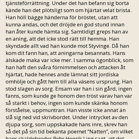
tjänsteförrättning. Under det han befann sig borta
kände han det plötsligt som om hjärtat velat brista.
Han höll bägge händerna för bröstet, utan att
kunna andas, och det dröjde en god stund innan
han åter kunde hämta sig. Samtidigt greps han av
en aning, att det icke stod rätt till hemma. Han
skyndade allt vad han kunde mot Styvinge. Då han
kom dit fann han, att aningarna besannats. Hans
älskade maka var icke mer. I samma ögonblick, som
han haft den svåra förnimmelsen och attacken åt
hjärtat, hade hennes ande lämnat sitt jordiska
omhölje och gått hem till alla väsens ursprung. Han
stod slagen av sorg. Ensam var han i sin gård, ingen
fanns, som kunde ge honom den tröst varav han var
så starkt i behov, ingen som kunde skänka honom
förståelse, uppmuntran. Han visste icke annat än
slå sig ned vid skrivbordet. Under intrycket av den
djupa sorg, som uppskakade hans inre, skrev han
så det på sin tid bekanta poemet ”Natten”, om vilket
hans skaldebroder Pehr Henrik Ling sagt, att det