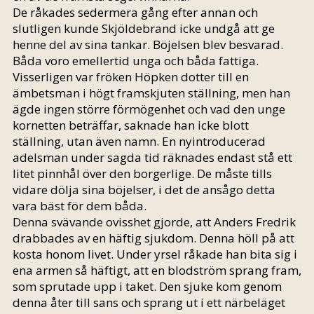
De råkades sedermera gång efter annan och
slutligen kunde Skjöldebrand icke undgå att ge
henne del av sina tankar. Böjelsen blev besvarad.
Båda voro emellertid unga och båda fattiga.
Visserligen var fröken Höpken dotter till en
ämbetsman i högt framskjuten ställning, men han
ägde ingen större förmögenhet och vad den unge
kornetten beträffar, saknade han icke blott
ställning, utan även namn. En nyintroducerad
adelsman under sagda tid räknades endast stå ett
litet pinnhål över den borgerlige. De måste tills
vidare dölja sina böjelser, i det de ansågo detta
vara bäst för dem båda.
Denna svävande ovisshet gjorde, att Anders Fredrik
drabbades av en häftig sjukdom. Denna höll på att
kosta honom livet. Under yrsel råkade han bita sig i
ena armen så häftigt, att en blodström sprang fram,
som sprutade upp i taket. Den sjuke kom genom
denna åter till sans och sprang ut i ett närbeläget