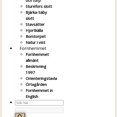
och torp
Sturefors slott
Bjärka-Säby
slott
Stavsätter
Hjortkälla
Bomtorpet
Natur i vist
Fornhemmet
Fornhemmet
allmänt
Beskrivning
1997
Orienteringstavla
Örtagården
Fornhemmet in
English