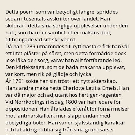
Detta poem, som var betydligt längre, spriddes
sedan i tusentals avskrifter över landet. Han
skildrar i detta sina sorgliga upplevelser under den
natt, som han i ensamhet, efter makans död,
tillbringade vid sitt skrivbord.
Då han 1783 utnämndes till ryttmästare fick han väl
ett litet plåster på såret, men detta förmådde dock
icke läka den sorg, varav han allt fortfarande led.
Den kärlekssaga, som de båda makarna upplevat,
var kort, men rik på glädje och lycka.
År 1791 sökte han sin tröst i ett nytt äktenskap.
Hans andra maka hette Charlotte Letitia Emels. Han
var då major och adjutant hos hertigen-regenten.
Vid Norrköpings riksdag 1800 var han ledare för
oppositionen. Han åtalades efteråt för förnärmelser
mot lantmarskalken, men slapp undan med
obetydliga böter. Han var en självständig karaktär
och lät aldrig rubba sig från sina grundsatser.