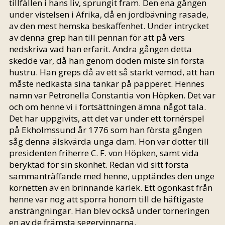
tillfällen i hans liv, sprungit fram. Den ena gången
under vistelsen i Afrika, då en jordbävning rasade,
av den mest hemska beskaffenhet. Under intrycket
av denna grep han till pennan för att på vers
nedskriva vad han erfarit. Andra gången detta
skedde var, då han genom döden miste sin första
hustru. Han greps då av ett så starkt vemod, att han
måste nedkasta sina tankar på papperet. Hennes
namn var Petronella Constantia von Höpken. Det var
och om henne vi i fortsättningen ämna något tala.
Det har uppgivits, att det var under ett tornérspel
på Ekholmssund år 1776 som han första gången
såg denna älskvärda unga dam. Hon var dotter till
presidenten friherre C. F. von Höpken, samt vida
beryktad för sin skönhet. Redan vid sitt första
sammanträffande med henne, upptändes den unge
kornetten av en brinnande kärlek. Ett ögonkast från
henne var nog att sporra honom till de häftigaste
ansträngningar. Han blev också under torneringen
en av de främsta segervinnarna.