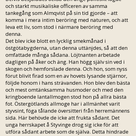
och starkt musikaliske officeren av samma
tankegång som Almqvist på sin tid gjorde – att
komma i mera intim beröring med naturen, och att
leva ett liv, som stod i närmare beröring med
denna.
Det blev icke blott en lycklig smekmånad i
östgötabygderna, utan denna uttänjdes, så att den
omfattade många sådana. Löjtnanten arbetade
dagligen på åker och äng. Han högg själv sin ved i
skogen och hemforslade denna. Och hon, som nyss
förut blivit firad som en av hovets lysande stjärnor,
följde honom i hans strävanden. Hon blev den bästa
och mest omtänksamma husmoder och med den
kringboende lantallmogen stod hon på allra bästa
fot. Östergötlands allmoge har i allmänhet varit
styvsint, föga tålande översitteri från herremännens
sida. Här behövde de icke att frukta sådant. Det
unga herrskapet å Styvinge drog sig icke för att
utföra sådant arbete som de själva. Detta hindrade