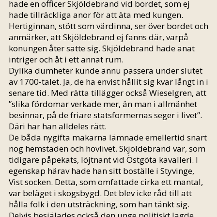
hade en officer Skjöldebrand vid bordet, som ej
hade tillräckliga anor för att äta med kungen.
Hertiginnan, stött som värdinna, ser över bordet och
anmärker, att Skjöldebrand ej fanns där, varpå
konungen åter satte sig. Skjöldebrand hade anat
intriger och åt i ett annat rum.
Dylika dumheter kunde ännu passera under slutet
av 1700-talet. Ja, de ha envist hållit sig kvar långt in i
senare tid. Med rätta tillägger också Wieselgren, att
”slika fördomar verkade mer, än man i allmänhet
besinnar, på de friare statsformernas seger i livet”.
Däri har han alldeles rätt.
De båda nygifta makarna lämnade emellertid snart
nog hemstaden och hovlivet. Skjöldebrand var, som
tidigare påpekats, löjtnant vid Östgöta kavalleri. I
egenskap härav hade han sitt boställe i Styvinge,
Vist socken. Detta, som omfattade cirka ett mantal,
var beläget i skogsbygd. Det blev icke råd till att
hålla folk i den utsträckning, som han tänkt sig.
Delvis besjälades också den unge politiskt lagde