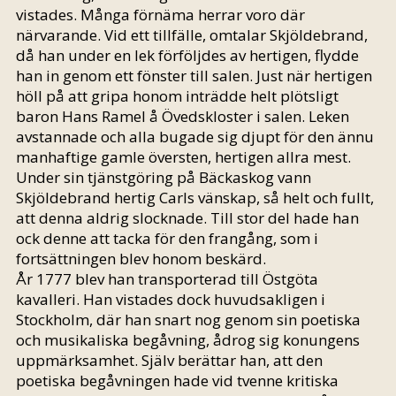
vistades. Många förnäma herrar voro där
närvarande. Vid ett tillfälle, omtalar Skjöldebrand,
då han under en lek förföljdes av hertigen, flydde
han in genom ett fönster till salen. Just när hertigen
höll på att gripa honom inträdde helt plötsligt
baron Hans Ramel å Övedskloster i salen. Leken
avstannade och alla bugade sig djupt för den ännu
manhaftige gamle översten, hertigen allra mest.
Under sin tjänstgöring på Bäckaskog vann
Skjöldebrand hertig Carls vänskap, så helt och fullt,
att denna aldrig slocknade. Till stor del hade han
ock denne att tacka för den frangång, som i
fortsättningen blev honom beskärd.
År 1777 blev han transporterad till Östgöta
kavalleri. Han vistades dock huvudsakligen i
Stockholm, där han snart nog genom sin poetiska
och musikaliska begåvning, ådrog sig konungens
uppmärksamhet. Själv berättar han, att den
poetiska begåvningen hade vid tvenne kritiska