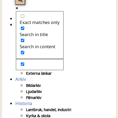
Startsida
Exact matches only
Om föreningen
Om föreningen
Search in title
Årsprogram
Kontakt
Search in content
Styrelsen
Bli medlem
Litteratur
Stadgar
Externa länkar
Arkiv
Bildarkiv
Ljudarkiv
Filmarkiv
Historia
Lantbruk, handel, industri
Kyrka & skola