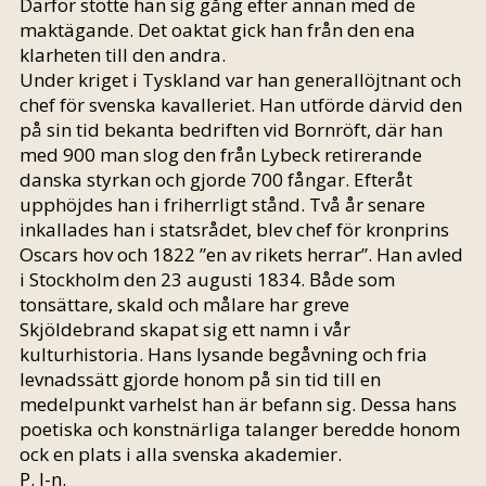
Därför stötte han sig gång efter annan med de
maktägande. Det oaktat gick han från den ena
klarheten till den andra.
Under kriget i Tyskland var han generallöjtnant och
chef för svenska kavalleriet. Han utförde därvid den
på sin tid bekanta bedriften vid Bornröft, där han
med 900 man slog den från Lybeck retirerande
danska styrkan och gjorde 700 fångar. Efteråt
upphöjdes han i friherrligt stånd. Två år senare
inkallades han i statsrådet, blev chef för kronprins
Oscars hov och 1822 ”en av rikets herrar”. Han avled
i Stockholm den 23 augusti 1834. Både som
tonsättare, skald och målare har greve
Skjöldebrand skapat sig ett namn i vår
kulturhistoria. Hans lysande begåvning och fria
levnadssätt gjorde honom på sin tid till en
medelpunkt varhelst han är befann sig. Dessa hans
poetiska och konstnärliga talanger beredde honom
ock en plats i alla svenska akademier.
P. J-n.