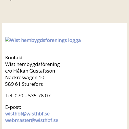
Kontakt:
Wist hembygdsförening
c/o Håkan Gustafsson
Näckrosvägen 10
589 61 Sturefors
Tel: 070 – 535 78 07
E-post:
wisthbf@wisthbf.se
webmaster@wisthbf.se