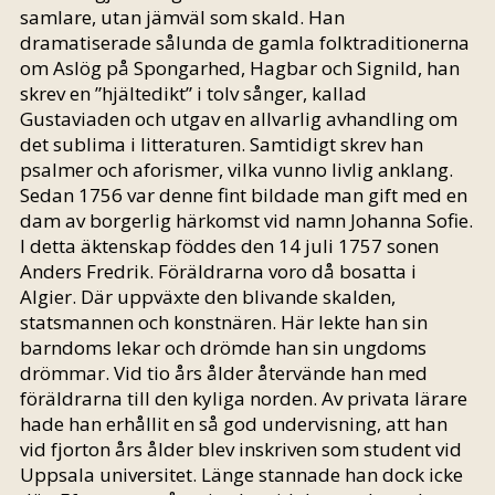
samlare, utan jämväl som skald. Han
dramatiserade sålunda de gamla folktraditionerna
om Aslög på Spongarhed, Hagbar och Signild, han
skrev en ”hjältedikt” i tolv sånger, kallad
Gustaviaden och utgav en allvarlig avhandling om
det sublima i litteraturen. Samtidigt skrev han
psalmer och aforismer, vilka vunno livlig anklang.
Sedan 1756 var denne fint bildade man gift med en
dam av borgerlig härkomst vid namn Johanna Sofie.
I detta äktenskap föddes den 14 juli 1757 sonen
Anders Fredrik. Föräldrarna voro då bosatta i
Algier. Där uppväxte den blivande skalden,
statsmannen och konstnären. Här lekte han sin
barndoms lekar och drömde han sin ungdoms
drömmar. Vid tio års ålder återvände han med
föräldrarna till den kyliga norden. Av privata lärare
hade han erhållit en så god undervisning, att han
vid fjorton års ålder blev inskriven som student vid
Uppsala universitet. Länge stannade han dock icke