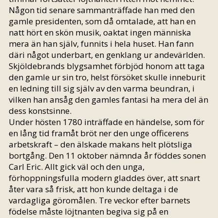
Någon tid senare sammanträffade han med den
gamle presidenten, som då omtalade, att han en
natt hört en skön musik, oaktat ingen människa
mera än han själv, funnits i hela huset. Han fann
däri något underbart, en genklang ur andevärlden.
Skjöldebrands blygsamhet förbjöd honom att taga
den gamle ur sin tro, helst försöket skulle inneburit
en ledning till sig själv av den varma beundran, i
vilken han ansåg den gamles fantasi ha mera del än
dess konstsinne.
Under hösten 1780 inträffade en händelse, som för
en lång tid framåt bröt ner den unge officerens
arbetskraft – den älskade makans helt plötsliga
bortgång. Den 11 oktober nämnda år föddes sonen
Carl Eric. Allt gick väl och den unga,
förhoppningsfulla modern gladdes över, att snart
åter vara så frisk, att hon kunde deltaga i de
vardagliga göromålen. Tre veckor efter barnets
födelse måste löjtnanten begiva sig på en