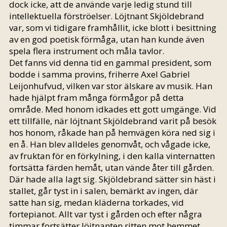
dock icke, att de använde varje ledig stund till
intellektuella förströelser. Löjtnant Skjöldebrand
var, som vi tidigare framhållit, icke blott i besittning
av en god poetisk förmåga, utan han kunde även
spela flera instrument och måla tavlor.
Det fanns vid denna tid en gammal president, som
bodde i samma provins, friherre Axel Gabriel
Leijonhufvud, vilken var stor älskare av musik. Han
hade hjälpt fram många förmågor på detta
område. Med honom idkades ett gott umgänge. Vid
ett tillfälle, när löjtnant Skjöldebrand varit på besök
hos honom, råkade han på hemvägen köra ned sig i
en å. Han blev alldeles genomvåt, och vågade icke,
av fruktan för en förkylning, i den kalla vinternatten
fortsätta färden hemåt, utan vände åter till gården.
Där hade alla lagt sig. Skjöldebrand sätter sin häst i
stallet, går tyst in i salen, bemärkt av ingen, där
satte han sig, medan kläderna torkades, vid
fortepianot. Allt var tyst i gården och efter några
timmar fortsätter löjtnanten ritten mot hemmet.