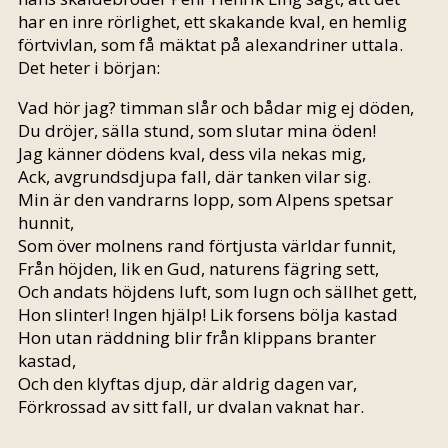
har en inre rörlighet, ett skakande kval, en hemlig
förtvivlan, som få mäktat på alexandriner uttala.
Det heter i början:
Vad hör jag? timman slår och bådar mig ej döden,
Du dröjer, sälla stund, som slutar mina öden!
Jag känner dödens kval, dess vila nekas mig,
Ack, avgrundsdjupa fall, där tanken vilar sig.
Min är den vandrarns lopp, som Alpens spetsar
hunnit,
Som över molnens rand förtjusta världar funnit,
Från höjden, lik en Gud, naturens fägring sett,
Och andats höjdens luft, som lugn och sällhet gett,
Hon slinter! Ingen hjälp! Lik forsens bölja kastad
Hon utan räddning blir från klippans branter
kastad,
Och den klyftas djup, där aldrig dagen var,
Förkrossad av sitt fall, ur dvalan vaknat har.