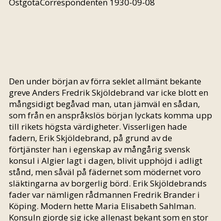
ÖstgötaCorrespondenten 1930-09-08
Den under början av förra seklet allmänt bekante
greve Anders Fredrik Skjöldebrand var icke blott en
mångsidigt begåvad man, utan jämväl en sådan,
som från en anspråkslös början lyckats komma upp
till rikets högsta värdigheter. Visserligen hade
fadern, Erik Skjöldebrand, på grund av de
förtjänster han i egenskap av mångårig svensk
konsul i Algier lagt i dagen, blivit upphöjd i adligt
stånd, men såväl på fädernet som mödernet voro
släktingarna av borgerlig börd. Erik Skjöldebrands
fader var nämligen rådmannen Fredrik Brander i
Köping. Modern hette Maria Elisabeth Sahlman.
Konsuln gjorde sig icke allenast bekant som en stor