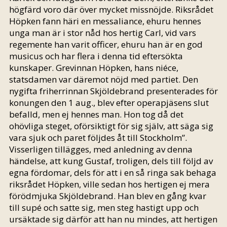
högfärd voro där över mycket missnöjde. Riksrådet
Höpken fann häri en messaliance, ehuru hennes
unga man är i stor nåd hos hertig Carl, vid vars
regemente han varit officer, ehuru han är en god
musicus och har flera i denna tid eftersökta
kunskaper. Grevinnan Höpken, hans niéce,
statsdamen var däremot nöjd med partiet. Den
nygifta friherrinnan Skjöldebrand presenterades för
konungen den 1 aug., blev efter operapjäsens slut
befalld, men ej hennes man. Hon tog då det
ohövliga steget, oförsiktigt för sig själv, att säga sig
vara sjuk och paret följdes åt till Stockholm”.
Visserligen tillägges, med anledning av denna
händelse, att kung Gustaf, troligen, dels till följd av
egna fördomar, dels för att i en så ringa sak behaga
riksrådet Höpken, ville sedan hos hertigen ej mera
förödmjuka Skjöldebrand. Han blev en gång kvar
till supé och satte sig, men steg hastigt upp och
ursäktade sig därför att han nu mindes, att hertigen