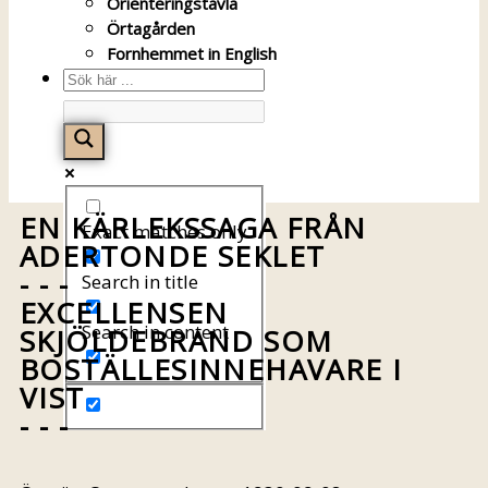
Orienteringstavla
Örtagården
Fornhemmet in English
EN KÄRLEKSSAGA FRÅN
Exact matches only
ADERTONDE SEKLET
- - -
Search in title
EXCELLENSEN
Search in content
SKJÖLDEBRAND SOM
BOSTÄLLESINNEHAVARE I
VIST
- - -