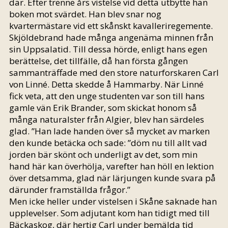
där. Efter trenne års vistelse vid detta utbytte han
boken mot svärdet. Han blev snar nog
kvartermästare vid ett skånskt kavalleriregemente.
Skjöldebrand hade många angenäma minnen från
sin Uppsalatid. Till dessa hörde, enligt hans egen
berättelse, det tillfälle, då han första gången
sammanträffade med den store naturforskaren Carl
von Linné. Detta skedde å Hammarby. När Linné
fick veta, att den unge studenten var son till hans
gamle vän Erik Brander, som skickat honom så
många naturalster från Algier, blev han särdeles
glad. ”Han lade handen över så mycket av marken
den kunde betäcka och sade: ”döm nu till allt vad
jorden bär skönt och underligt av det, som min
hand här kan överhölja, varefter han höll en lektion
över detsamma, glad när lärjungen kunde svara på
därunder framställda frågor.”
Men icke heller under vistelsen i Skåne saknade han
upplevelser. Som adjutant kom han tidigt med till
Bäckaskog, där hertig Carl under bemälda tid