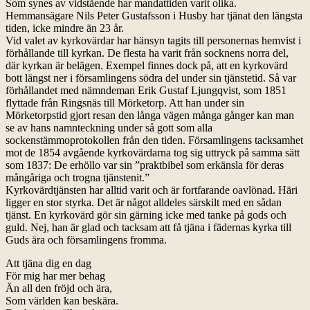
Som synes av vidstående har mandattiden varit olika.
Hemmansägare Nils Peter Gustafsson i Husby har tjänat den längsta
tiden, icke mindre än 23 år.
Vid valet av kyrkovärdar har hänsyn tagits till personernas hemvist i
förhållande till kyrkan. De flesta ha varit från socknens norra del,
där kyrkan är belägen. Exempel finnes dock på, att en kyrkovärd
bott längst ner i församlingens södra del under sin tjänstetid. Så var
förhållandet med nämndeman Erik Gustaf Ljungqvist, som 1851
flyttade från Ringsnäs till Mörketorp. Att han under sin
Mörketorpstid gjort resan den långa vägen många gånger kan man
se av hans namnteckning under så gott som alla
sockenstämmoprotokollen från den tiden. Församlingens tacksamhet
mot de 1854 avgående kyrkovärdarna tog sig uttryck på samma sätt
som 1837: De erhöllo var sin ”praktbibel som erkänsla för deras
mångåriga och trogna tjänstenit.”
Kyrkovärdtjänsten har alltid varit och är fortfarande oavlönad. Häri
ligger en stor styrka. Det är något alldeles särskilt med en sådan
tjänst. En kyrkovärd gör sin gärning icke med tanke på gods och
guld. Nej, han är glad och tacksam att få tjäna i fädernas kyrka till
Guds ära och församlingens fromma.
Att tjäna dig en dag
För mig har mer behag
Än all den fröjd och ära,
Som världen kan beskära.