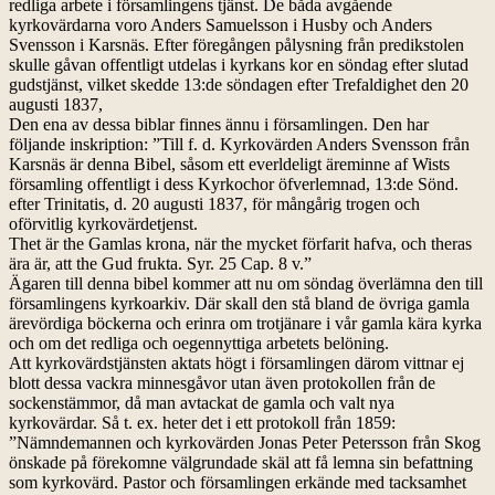
redliga arbete i församlingens tjänst. De båda avgående
kyrkovärdarna voro Anders Samuelsson i Husby och Anders
Svensson i Karsnäs. Efter föregången pålysning från predikstolen
skulle gåvan offentligt utdelas i kyrkans kor en söndag efter slutad
gudstjänst, vilket skedde 13:de söndagen efter Trefaldighet den 20
augusti 1837,
Den ena av dessa biblar finnes ännu i församlingen. Den har
följande inskription: ”Till f. d. Kyrkovärden Anders Svensson från
Karsnäs är denna Bibel, såsom ett everldeligt äreminne af Wists
församling offentligt i dess Kyrkochor öfverlemnad, 13:de Sönd.
efter Trinitatis, d. 20 augusti 1837, för mångårig trogen och
oförvitlig kyrkovärdetjenst.
Thet är the Gamlas krona, när the mycket förfarit hafva, och theras
ära är, att the Gud frukta. Syr. 25 Cap. 8 v.”
Ägaren till denna bibel kommer att nu om söndag överlämna den till
församlingens kyrkoarkiv. Där skall den stå bland de övriga gamla
ärevördiga böckerna och erinra om trotjänare i vår gamla kära kyrka
och om det redliga och oegennyttiga arbetets belöning.
Att kyrkovärdstjänsten aktats högt i församlingen därom vittnar ej
blott dessa vackra minnesgåvor utan även protokollen från de
sockenstämmor, då man avtackat de gamla och valt nya
kyrkovärdar. Så t. ex. heter det i ett protokoll från 1859:
”Nämndemannen och kyrkovärden Jonas Peter Petersson från Skog
önskade på förekomne välgrundade skäl att få lemna sin befattning
som kyrkovärd. Pastor och församlingen erkände med tacksamhet