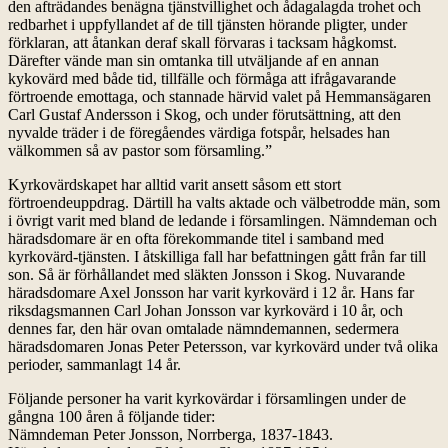
den afträdandes benägna tjänstvillighet och ådagalagda trohet och
redbarhet i uppfyllandet af de till tjänsten hörande pligter, under
förklaran, att åtankan deraf skall förvaras i tacksam hågkomst.
Därefter vände man sin omtanka till utväljande af en annan
kykovärd med både tid, tillfälle och förmåga att ifrågavarande
förtroende emottaga, och stannade härvid valet på Hemmansägaren
Carl Gustaf Andersson i Skog, och under förutsättning, att den
nyvalde träder i de föregåendes värdiga fotspår, helsades han
välkommen så av pastor som församling.”
Kyrkovärdskapet har alltid varit ansett såsom ett stort
förtroendeuppdrag. Därtill ha valts aktade och välbetrodde män, som
i övrigt varit med bland de ledande i församlingen. Nämndeman och
häradsdomare är en ofta förekommande titel i samband med
kyrkovärd-tjänsten. I åtskilliga fall har befattningen gått från far till
son. Så är förhållandet med släkten Jonsson i Skog. Nuvarande
häradsdomare Axel Jonsson har varit kyrkovärd i 12 år. Hans far
riksdagsmannen Carl Johan Jonsson var kyrkovärd i 10 år, och
dennes far, den här ovan omtalade nämndemannen, sedermera
häradsdomaren Jonas Peter Petersson, var kyrkovärd under två olika
perioder, sammanlagt 14 år.
Följande personer ha varit kyrkovärdar i församlingen under de
gångna 100 åren å följande tider:
Nämndeman Peter Jonsson, Norrberga, 1837-1843.