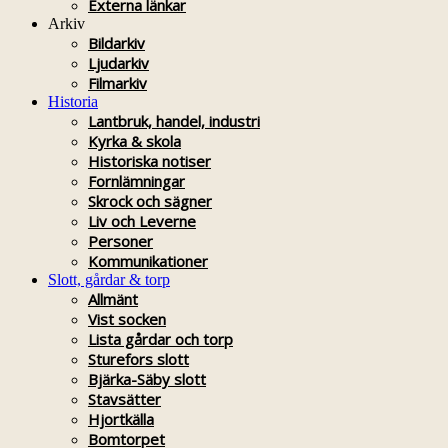
Externa länkar
Arkiv
Bildarkiv
Ljudarkiv
Filmarkiv
Historia
Lantbruk, handel, industri
Kyrka & skola
Historiska notiser
Fornlämningar
Skrock och sägner
Liv och Leverne
Personer
Kommunikationer
Slott, gårdar & torp
Allmänt
Vist socken
Lista gårdar och torp
Sturefors slott
Bjärka-Säby slott
Stavsätter
Hjortkälla
Bomtorpet