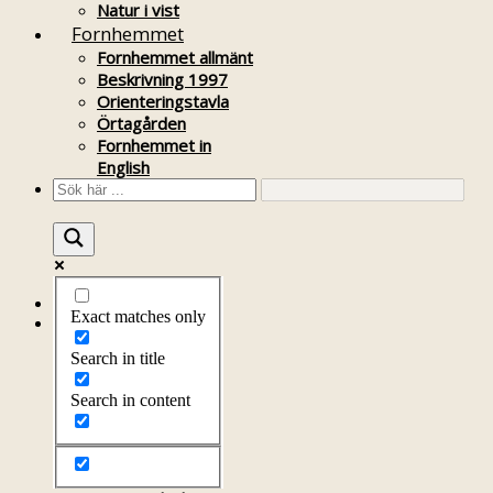
Natur i vist
Fornhemmet
Fornhemmet allmänt
Beskrivning 1997
Orienteringstavla
Örtagården
Fornhemmet in
English
Startsida
Exact matches only
Om föreningen
Om föreningen
Search in title
Årsprogram
Kontakt
Search in content
Styrelsen
Bli medlem
Litteratur
Stadgar