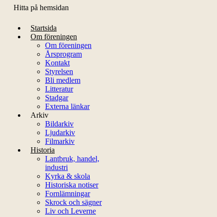
Hitta på hemsidan
Startsida
Om föreningen
Om föreningen
Årsprogram
Kontakt
Styrelsen
Bli medlem
Litteratur
Stadgar
Externa länkar
Arkiv
Bildarkiv
Ljudarkiv
Filmarkiv
Historia
Lantbruk, handel,
industri
Kyrka & skola
Historiska notiser
Fornlämningar
Skrock och sägner
Liv och Leverne