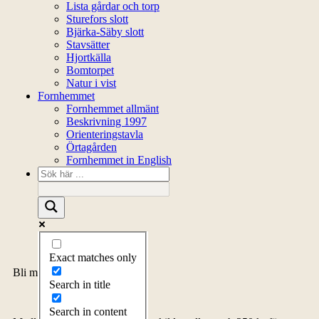
Lista gårdar och torp
Sturefors slott
Bjärka-Säby slott
Stavsätter
Hjortkälla
Bomtorpet
Natur i vist
Fornhemmet
Fornhemmet allmänt
Beskrivning 1997
Orienteringstavla
Örtagården
Fornhemmet in English
Exact matches only
Bli medlem
Search in title
Search in content