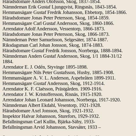
Häradsdomare Anders Olofsson, Skog, 1837-1854.
Nämndeman Erik Gustaf Ljungqvist, Ringsnäs, 1843-1854.
Hemmansägare Gustaf Fredrik Johansson, Ebbetorp, 1854-1866.
Häradsdomare Jonas Peter Petersson, Skog, 1854-1859.
Hemmansägare Carl Gustaf Andersson, Skog, 1860-1866.
Arrendator Adolf Andersson, Vessentorp, 1866-1873.
Häradsdomare Jonas Peter Petersson, Skog, 1866-1873.
Nämndeman Peter Samuelsson, Selgesäter, 1874-1887.
Riksdagsman Carl Johan Jonsson, Skog, 1874-1883.
Häradsdomare Gustaf Fredrik Jonsson, Norrberga, 1888-1894.
Nämndeman Anders Gustaf Andersson, Skog, 1/1 1884-31/12
1884.
Arrendator E. J. Odén, Styvinge 1895-1898.
Hemmansägare Nils Peter Gustafsson, Husby, 1885-1908.
Hemmansägare A. V. L. Anderson, Aspebråten 1899-1911.
Hemmansägare Gustaf Andersson, Skog, 1912-1914.
Arrendator K. F. Claësson, Prästgården. 1909-1916.
Arrendator J. W. Kristoffersson, Risnäs, 1915-1920.
Arrendator Johan Leonard Johansson, Norrberga, 1917-1920.
Nämndeman Albert Ekdahl, Vesentorp, 1921-1928.
Häradsdomare Axel Jonsson, Skog, 1921-1932.
Inspektor Halvar Johansson, Sturefors, 1929-1932.
Befallningsman Carl Kullin, Bjärka-Säby, 1933-
Befallningsman Arvid Johansson, Stavsäter, 1933 –