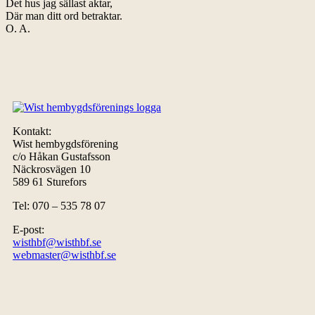
Det hus jag sällast aktar,
Där man ditt ord betraktar.
O. A.
Kontakt:
Wist hembygdsförening
c/o Håkan Gustafsson
Näckrosvägen 10
589 61 Sturefors
Tel: 070 – 535 78 07
E-post:
wisthbf@wisthbf.se
webmaster@wisthbf.se