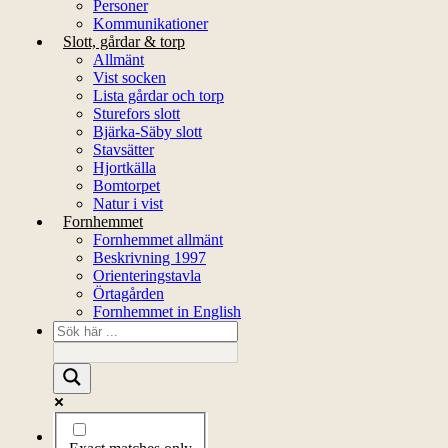
Personer
Kommunikationer
Slott, gårdar & torp
Allmänt
Vist socken
Lista gårdar och torp
Sturefors slott
Bjärka-Säby slott
Stavsätter
Hjortkälla
Bomtorpet
Natur i vist
Fornhemmet
Fornhemmet allmänt
Beskrivning 1997
Orienteringstavla
Örtagården
Fornhemmet in English
Startsida