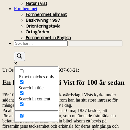
Natur i vist
Fornhemmet
Fornhemmet allmänt
Beskrivning 1997
Orienteringstavla
Örtagården
Fornhemmet in English
Ur Östgöta Correspondenten 1937-08-21:
Exact matches only
En kyrkovärdsdag i Vist för 100 år sedan
Search in title
För 100 år sedan firades en kyrkovärdsdag i Vists kyrka under
Search in content
sådana former, att en erinran därom kan ha sitt stora intresse för
mången bland vårt kyrkofolk av i dag.
På allmänna sockenstämman den 16 maj 1837 beslöts, att
församlingens båda kyrkovärdar, som nu ämnade frånträda sin
befattning, skulle tilldelas var sin bibel såsom ett bevis på
församlingens tacksamhet och erkänsla för deras mångåriga och