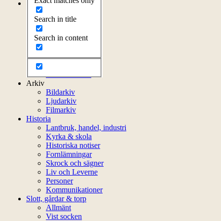
Exact matches only
Om föreningen
Om föreningen
Search in title
Årsprogram
Kontakt
Search in content
Styrelsen
Bli medlem
Litteratur
Stadgar
Externa länkar
Arkiv
Bildarkiv
Ljudarkiv
Filmarkiv
Historia
Lantbruk, handel, industri
Kyrka & skola
Historiska notiser
Fornlämningar
Skrock och sägner
Liv och Leverne
Personer
Kommunikationer
Slott, gårdar & torp
Allmänt
Vist socken