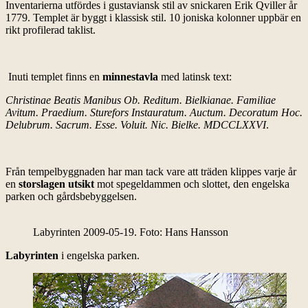
Inventarierna utfördes i gustaviansk stil av snickaren Erik Qviller år
1779. Templet är byggt i klassisk stil. 10 joniska kolonner uppbär en
rikt profilerad taklist.
Inuti templet finns en
minnestavla
med latinsk text:
Christinae Beatis Manibus Ob. Reditum. Bielkianae. Familiae
Avitum. Praedium. Sturefors Instauratum. Auctum. Decoratum Hoc.
Delubrum. Sacrum. Esse. Voluit. Nic. Bielke. MDCCLXXVI
.
Från tempelbyggnaden har man tack vare att träden klippes varje år
en
storslagen utsikt
mot spegeldammen och slottet, den engelska
parken och gårdsbebyggelsen.
Labyrinten 2009-05-19. Foto: Hans Hansson
Labyrinten
i engelska parken.