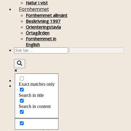
Natur i vist
Fornhemmet
Fornhemmet allmänt
Beskrivning 1997
Orienteringstavla
Örtagården
Fornhemmet in
English
Startsida
Exact matches only
Om föreningen
Om föreningen
Search in title
Årsprogram
Kontakt
Search in content
Styrelsen
Bli medlem
Litteratur
Stadgar