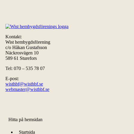
Kontakt:
Wist hembygdsförening
c/o Håkan Gustafsson
Näckrosvägen 10
589 61 Sturefors
Tel: 070 – 535 78 07
E-post:
wisthbf@wisthbf.se
webmaster@wisthbf.se
Hitta på hemsidan
Startsida