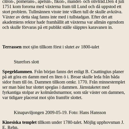
citron-, pomerans-, apelsin-, fikon-, mandel- och olivträd.Den 4 juli
1751 kom fororna med växterna fram till Lund och då uppstod ett
stort problem. Tullmännen visste inte vilken tull de skulle avkräva.
Växter av detta slag fanns inte med i tullstadgan. Efter det att
akademiens rektor hade framhållit att växterna var allmän egendom
och skulle förvaras på ett publikt ställe släpptes karavanen in.
Terrassen
mot sjön tillkom först i slutet av 1800-talet
Sturefors slott
Spegeldammen
. Från början fanns det enligt B. Cnattingius planer
på att göra en damm med en liten ö i. Broar skulle leda från båda
sidor fram till ön. Dammen tillkom omkr. 1770. Från minnestemplet
ser man bäst hur slottet speglas i dammen. Järnstaketet med
fyrkantiga stolpar av kolmårdsmarmor, som står väster om dammen,
var tidigare placerat mot sjön framför slottet.
Kinapaviljongen 2009-05-19. Foto: Hans Hansson
Kinesiska templet
tillkom under 1780-talet. Möjlig upphovsman J.
E. Rehn.