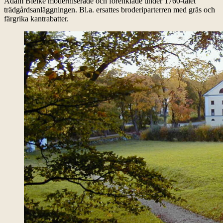
Adam Bielke moderniserade och förenklade under 1760-talet
trädgårdsanläggningen. Bl.a. ersattes broderiparterren med gräs och
färgrika kantrabatter.