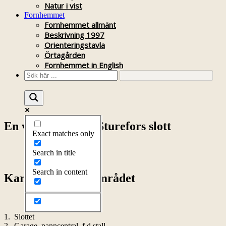
Natur i vist
Fornhemmet
Fornhemmet allmänt
Beskrivning 1997
Orienteringstavla
Örtagården
Fornhemmet in English
En vandring runt Sturefors slott
Exact matches only
Search in title
Sturefors slott 1966
Search in content
Karta över slottsområdet
1. Slottet
2. Garage, panncentral, f d stall