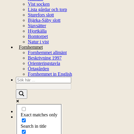
Vist socken
Lista gårdar och torp
Sturefors slott
Bjärka-Säby slott
Stavsätter
Hjortkälla
Bomtorpet
Natur i vist
Fornhemmet
Fornhemmet allmänt
Beskrivning 1997
Orienteringstavla
Örtagården
Fornhemmet in English
Startsida
Exact matches only
Om föreningen
Om föreningen
Search in title
Årsprogram
Kontakt