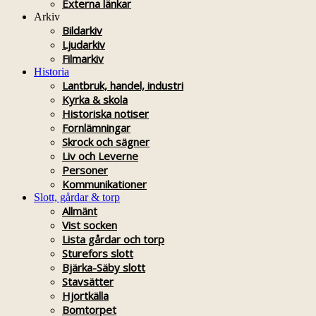
Externa länkar
Arkiv
Bildarkiv
Ljudarkiv
Filmarkiv
Historia
Lantbruk, handel, industri
Kyrka & skola
Historiska notiser
Fornlämningar
Skrock och sägner
Liv och Leverne
Personer
Kommunikationer
Slott, gårdar & torp
Allmänt
Vist socken
Lista gårdar och torp
Sturefors slott
Bjärka-Säby slott
Stavsätter
Hjortkälla
Bomtorpet