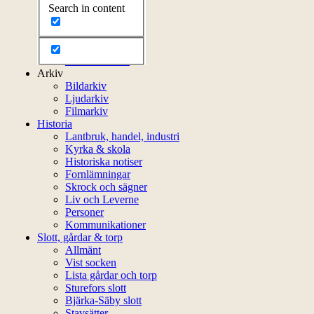
Search in content
Styrelsen
Bli medlem
Litteratur
Stadgar
Externa länkar
Arkiv
Bildarkiv
Ljudarkiv
Filmarkiv
Historia
Lantbruk, handel, industri
Kyrka & skola
Historiska notiser
Fornlämningar
Skrock och sägner
Liv och Leverne
Personer
Kommunikationer
Slott, gårdar & torp
Allmänt
Vist socken
Lista gårdar och torp
Sturefors slott
Bjärka-Säby slott
Stavsätter