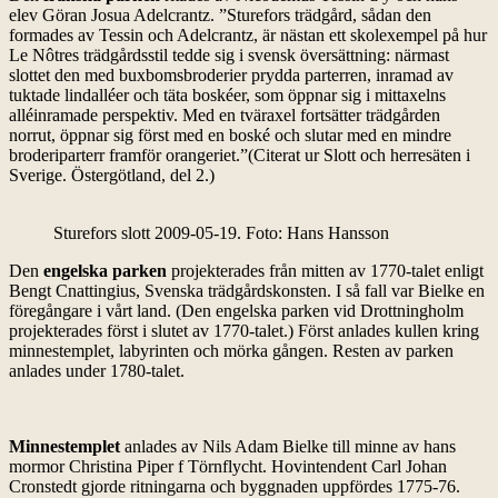
elev Göran Josua Adelcrantz. ”Sturefors trädgård, sådan den
formades av Tessin och Adelcrantz, är nästan ett skolexempel på hur
Le Nôtres trädgårdsstil tedde sig i svensk översättning: närmast
slottet den med buxbomsbroderier prydda parterren, inramad av
tuktade lindalléer och täta boskéer, som öppnar sig i mittaxelns
alléinramade perspektiv. Med en tväraxel fortsätter trädgården
norrut, öppnar sig först med en boské och slutar med en mindre
broderiparterr framför orangeriet.”(Citerat ur Slott och herresäten i
Sverige. Östergötland, del 2.)
Sturefors slott 2009-05-19. Foto: Hans Hansson
Den
engelska parken
projekterades från mitten av 1770-talet enligt
Bengt Cnattingius, Svenska trädgårdskonsten. I så fall var Bielke en
föregångare i vårt land. (Den engelska parken vid Drottningholm
projekterades först i slutet av 1770-talet.) Först anlades kullen kring
minnestemplet, labyrinten och mörka gången. Resten av parken
anlades under 1780-talet.
Minnestemplet
anlades av Nils Adam Bielke till minne av hans
mormor Christina Piper f Törnflycht. Hovintendent Carl Johan
Cronstedt gjorde ritningarna och byggnaden uppfördes 1775-76.