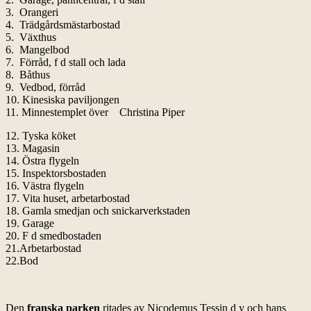
3. Orangeri
4. Trädgårdsmästarbostad
5. Växthus
6. Mangelbod
7. Förråd, f d stall och lada
8. Båthus
9. Vedbod, förråd
10. Kinesiska paviljongen
11. Minnestemplet över Christina Piper
12. Tyska köket
13. Magasin
14. Östra flygeln
15. Inspektorsbostaden
16. Västra flygeln
17. Vita huset, arbetarbostad
18. Gamla smedjan och snickarverkstaden
19. Garage
20. F d smedbostaden
21.Arbetarbostad
22.Bod
Den
franska parken
ritades av Nicodemus Tessin d y och hans