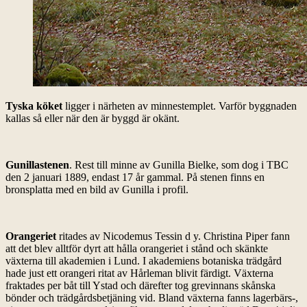
Tyska köket
ligger i närheten av minnestemplet. Varför byggnaden
kallas så eller när den är byggd är okänt.
Gunillastenen
. Rest till minne av Gunilla Bielke, som dog i TBC
den 2 januari 1889, endast 17 år gammal. På stenen finns en
bronsplatta med en bild av Gunilla i profil.
Orangeriet
ritades av Nicodemus Tessin d y. Christina Piper fann
att det blev alltför dyrt att hålla orangeriet i stånd och skänkte
växterna till akademien i Lund. I akademiens botaniska trädgård
hade just ett orangeri ritat av Hårleman blivit färdigt. Växterna
fraktades per båt till Ystad och därefter tog grevinnans skånska
bönder och trädgårdsbetjäning vid. Bland växterna fanns lagerbärs-,