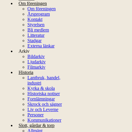
Om föreningen
Om föreningen
Årsprogram
Kontakt
Styrelsen
Bli medlem
Litteratur
Stadgar
Externa länkar
Arkiv
Bildarkiv
Ljudarkiv
Filmarkiv
Historia
Lantbruk, handel,
industri
Kyrka & skola
Historiska notiser
Fornlämningar
Skrock och sägner
Liv och Leverne
Personer
Kommunikationer
Slott, gårdar & torp
Allmänt