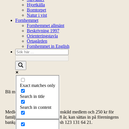
Hjortkälla
Bomtorpet
Natur i vist
Fornhemmet
Fornhemmet allmänt
Beskrivning 1997
Orienteringstavla
Örtagården
Fornhemmet in English
Exact matches only
Bli medlem
Search in title
Search in content
Medlemsavgiften, 150 kr för enskild medlem och 250 kr för
familj inklusive barn upp till 18 år, kan sättas in på föreningens
bankgiro 5278-4576 eller Swish 123 131 64 21.