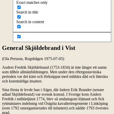
Exact matches only
Search in title
Search in content
General Skjöldebrand i Vist
(Ola Persson, Regnbågen 1975-07-05)
Anders Fredrik Skjöldebrand (1753-1834) är inte längre ett namn
som tillhör allmänbildningen. Men under den eftergustavinska
perioden var det känt och förknippat med militära dåd och litterära
och konstnärliga insatser.
Sina första år levde han i Alger, där fadern Erik Brander (senare
adlad Skjöldebrand) var svensk konsul. I Sverige kom Anders
Fredrik i militärtjänst 1774, blev så småningom löjtnant och fick
ryttmästares indelning vid Östgöta kavalleriregemente i Linköping
(som 1792 omorganiserades till infanteri) och nådde 1793 överstes
grad.