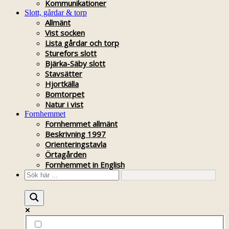
Kommunikationer
Slott, gårdar & torp
Allmänt
Vist socken
Lista gårdar och torp
Sturefors slott
Bjärka-Säby slott
Stavsätter
Hjortkälla
Bomtorpet
Natur i vist
Fornhemmet
Fornhemmet allmänt
Beskrivning 1997
Orienteringstavla
Örtagården
Fornhemmet in English