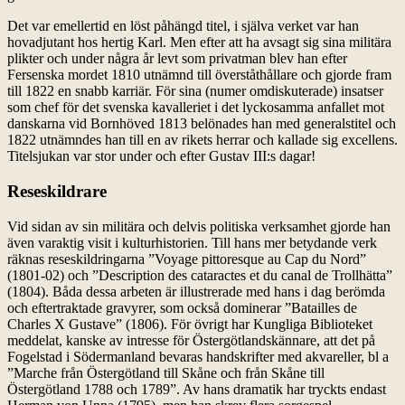
Det var emellertid en löst påhängd titel, i själva verket var han
hovadjutant hos hertig Karl. Men efter att ha avsagt sig sina militära
plikter och under några år levt som privatman blev han efter
Fersenska mordet 1810 utnämnd till överståthållare och gjorde fram
till 1822 en snabb karriär. För sina (numer omdiskuterade) insatser
som chef för det svenska kavalleriet i det lyckosamma anfallet mot
danskarna vid Bornhöved 1813 belönades han med generalstitel och
1822 utnämndes han till en av rikets herrar och kallade sig excellens.
Titelsjukan var stor under och efter Gustav III:s dagar!
Reseskildrare
Vid sidan av sin militära och delvis politiska verksamhet gjorde han
även varaktig visit i kulturhistorien. Till hans mer betydande verk
räknas reseskildringarna ”Voyage pittoresque au Cap du Nord”
(1801-02) och ”Description des cataractes et du canal de Trollhätta”
(1804). Båda dessa arbeten är illustrerade med hans i dag berömda
och eftertraktade gravyrer, som också dominerar ”Batailles de
Charles X Gustave” (1806). För övrigt har Kungliga Biblioteket
meddelat, kanske av intresse för Östergötlandskännare, att det på
Fogelstad i Södermanland bevaras handskrifter med akvareller, bl a
”Marche från Östergötland till Skåne och från Skåne till
Östergötland 1788 och 1789”. Av hans dramatik har tryckts endast