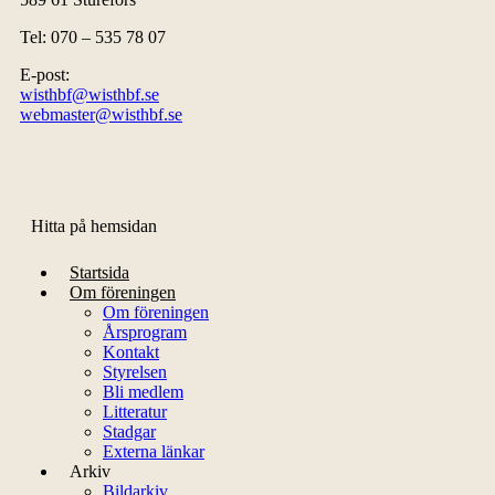
Tel: 070 – 535 78 07
E-post:
wisthbf@wisthbf.se
webmaster@wisthbf.se
Hitta på hemsidan
Startsida
Om föreningen
Om föreningen
Årsprogram
Kontakt
Styrelsen
Bli medlem
Litteratur
Stadgar
Externa länkar
Arkiv
Bildarkiv