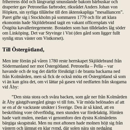
friherrens död och långvarigt smusslande bakom bärbuskar och
draperier gav Petronellas farbroder, riksrådet Anders Johan von
Höpken, sin syrliga tillåtelse till den äktenskapliga ”mesalliancen”.
Paret gifte sig i Stockholm på sommaren 1779 och för att klara
ekonomin hade Skjöldebrand tagit en vakant officersplats vid
Östgöta kavalleriregemente. Bostaden som han tilldelades låg söder
om Linköping. Det var Styvinge i Vist (den gård som ligger fullt
synlig strax väster om Vistkorset).
Till Östergötland,
Men inte förrän på våren 1780 reste herrskapet Skjöldebrand från
Södermanland ner mot Östergötland. Petronella – Pella – var
havande och de tog det därför försiktigt i de branta backarna ned
från Kolmården, men så fick de också möta ett Östergötland så som
vi än kan göra det, om vi lättar på gasen vid nedfarten från skogarna
vid Åby:
”Den sista stora och svåra backen, som går ner från Kolmården
åt Åby gästgifvaregård gingo vi till fots. Vår möda belönades af att
se en af de vackraste utsikter i Sverige. Den är så känd, att en
beskrifning vore öfverflödig, men stunden var fördelaktig. Himlen
hade varit mulen, medan vi genomforo den dystra Kolmårdens
bärgiga skogstrakt. Men nu mot aftonen hade molnen höjt sig från
västern och lämnat en klar rymd, där solen nära sin nedgång