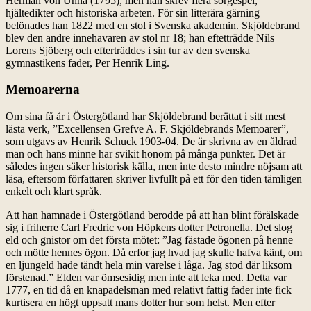
Herman von Unna (1795), men han skrev flera sorgespel,
hjältedikter och historiska arbeten. För sin litterära gärning
belönades han 1822 med en stol i Svenska akademin. Skjöldebrand
blev den andre innehavaren av stol nr 18; han eftetträdde Nils
Lorens Sjöberg och efterträddes i sin tur av den svenska
gymnastikens fader, Per Henrik Ling.
Memoarerna
Om sina få år i Östergötland har Skjöldebrand berättat i sitt mest
lästa verk, ”Excellensen Grefve A. F. Skjöldebrands Memoarer”,
som utgavs av Henrik Schuck 1903-04. De är skrivna av en åldrad
man och hans minne har svikit honom på många punkter. Det är
således ingen säker historisk källa, men inte desto mindre nöjsam att
läsa, eftersom författaren skriver livfullt på ett för den tiden tämligen
enkelt och klart språk.
Att han hamnade i Östergötland berodde på att han blint förälskade
sig i friherre Carl Fredric von Höpkens dotter Petronella. Det slog
eld och gnistor om det första mötet: ”Jag fästade ögonen på henne
och mötte hennes ögon. Då erfor jag hvad jag skulle hafva känt, om
en ljungeld hade tändt hela min varelse i låga. Jag stod där liksom
förstenad.” Elden var ömsesidig men inte att leka med. Detta var
1777, en tid då en knapadelsman med relativt fattig fader inte fick
kurtisera en högt uppsatt mans dotter hur som helst. Men efter