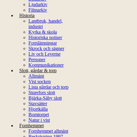
Ljudarkiv
Filmarkiv
Historia
Lantbruk, handel,
industri
Kyrka & skola
Historiska notiser
Fornlämningar
Skrock och sägner
Liv och Leverne
Personer
Kommunikationer
Slott, gårdar & torp
Allmänt
Vist socken
Lista gårdar och torp
Sturefors slott
Bjärka-Säby slott
Stavsätter
Hjortkälla
Bomtorpet
Natur i vist
Fornhemmet
Fornhemmet allmänt
Beskrivning 1997