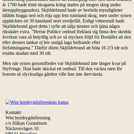
år 1700 hade tömt skogarna kring staden på mogen skog under
återuppbyggnaden). Skjöldebrand hade av berörda myndigheter
tillåtits hugga ned och röja upp fem tunnland skog, men under synen
upptäcktes ett 30 tunnland stort svedjefält. Enligt vittnesmål hade
Skjöldebrand gjort detta i syfte att sälja timmer och tjäna några
riksdaler extra. ”Herrar Publice ombud förklara sig finna den skedda
åverkan vara så betydlig och av så mycken följd för Bostället att den
efter dennes tankar ej bör undgå laga beifrande efter
författningarna.” Därför döms Skjöldebrand att böta 16 2/3 rdr och
ersätta skadan med 30 rdr.
Men när synen genomfördes var Skjöldebrand inte längre kvar på
Styfvinge. Han hade skickat ett ombud. Till den vackra men för
honom så olycksaliga gården ville han inte återvända.
Kontakt:
Wist hembygdsförening
c/o Håkan Gustafsson
Näckrosvägen 10
589 61 Sturefors