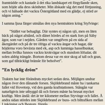
framträdde och kastade å det rika landskapet ett förgyllande sken,
som höjde alla dess skönheter. Min älskade såg det med förtjusning,
och vi hälsade det vackra Östergötland med en glädje, ej störd av
någon aning.”
I samma ljusa färger utmålas den nya hemtrakten kring Styfvinge:
”Stället var behagligt. Där syntes ej någon sjö, men en liten
bäck på något afstånd, och dånet hördes af en stark fors på Säby
ägor, som var i nejden. Gården var omgifven på en sida af
åkergärdet och på de tre öfriga af vackra ängar och hagar, där
höjderna voro beväxta med ek, asp och lummiga hasselbuskar,
mellan hvilka funnos vackra krokvägar och stundom löfsalar, dit
solen aldrig trängde. Bortom dessa var en stor skog af tall och gran,
som gaf tillräckligt bränsle för behofvet”.
”En lycklig dröm”
Trakten har inte förändrats mycket sedan dess. Möjligen undrar
någon över den dånande forsen. Skjöldebrand måste ha i tankarna
fallet vid Hovetorp, vid den gamla kraftstationen. Stångån var
naturligtvis inte utbyggd då och forsen måste ha brusat mycket
kraftigt. Men ändå: det är tre kilometer mellan Styvinge och fallet. Å
andra sidan stördes inte Skjöldebrand av buss- och biltrafiken mellan
Linköping och Bestorp, förstås…