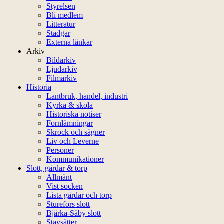
Styrelsen
Bli medlem
Litteratur
Stadgar
Externa länkar
Arkiv
Bildarkiv
Ljudarkiv
Filmarkiv
Historia
Lantbruk, handel, industri
Kyrka & skola
Historiska notiser
Fornlämningar
Skrock och sägner
Liv och Leverne
Personer
Kommunikationer
Slott, gårdar & torp
Allmänt
Vist socken
Lista gårdar och torp
Sturefors slott
Bjärka-Säby slott
Stavsätter