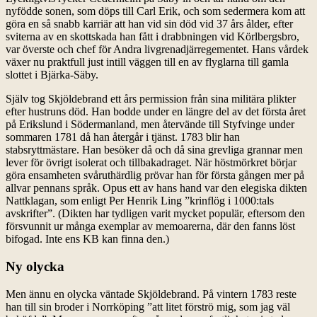
nyfödde sonen, som döps till Carl Erik, och som sedermera kom att
göra en så snabb karriär att han vid sin död vid 37 års ålder, efter
sviterna av en skottskada han fått i drabbningen vid Körlbergsbro,
var överste och chef för Andra livgrenadjärregementet. Hans vårdek
växer nu praktfull just intill väggen till en av flyglarna till gamla
slottet i Bjärka-Säby.
Själv tog Skjöldebrand ett års permission från sina militära plikter
efter hustruns död. Han bodde under en längre del av det första året
på Erikslund i Södermanland, men återvände till Styfvinge under
sommaren 1781 då han återgår i tjänst. 1783 blir han
stabsryttmästare. Han besöker då och då sina grevliga grannar men
lever för övrigt isolerat och tillbakadraget. När höstmörkret börjar
göra ensamheten svåruthärdlig prövar han för första gången mer på
allvar pennans språk. Opus ett av hans hand var den elegiska dikten
Nattklagan, som enligt Per Henrik Ling ”krinflög i 1000:tals
avskrifter”. (Dikten har tydligen varit mycket populär, eftersom den
försvunnit ur många exemplar av memoarerna, där den fanns löst
bifogad. Inte ens KB kan finna den.)
Ny olycka
Men ännu en olycka väntade Skjöldebrand. På vintern 1783 reste
han till sin broder i Norrköping ”att litet förströ mig, som jag väl