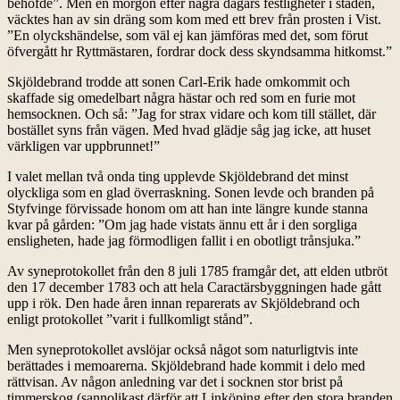
behöfde”. Men en morgon efter några dagars festligheter i staden,
väcktes han av sin dräng som kom med ett brev från prosten i Vist.
”En olyckshändelse, som väl ej kan jämföras med det, som förut
öfvergått hr Ryttmästaren, fordrar dock dess skyndsamma hitkomst.”
Skjöldebrand trodde att sonen Carl-Erik hade omkommit och
skaffade sig omedelbart några hästar och red som en furie mot
hemsocknen. Och så: ”Jag for strax vidare och kom till stället, där
bostället syns från vägen. Med hvad glädje såg jag icke, att huset
värkligen var uppbrunnet!”
I valet mellan två onda ting upplevde Skjöldebrand det minst
olyckliga som en glad överraskning. Sonen levde och branden på
Styfvinge förvissade honom om att han inte längre kunde stanna
kvar på gården: ”Om jag hade vistats ännu ett år i den sorgliga
ensligheten, hade jag förmodligen fallit i en obotligt trånsjuka.”
Av syneprotokollet från den 8 juli 1785 framgår det, att elden utbröt
den 17 december 1783 och att hela Caractärsbyggningen hade gått
upp i rök. Den hade åren innan reparerats av Skjöldebrand och
enligt protokollet ”varit i fullkomligt stånd”.
Men syneprotokollet avslöjar också något som naturligtvis inte
berättades i memoarerna. Skjöldebrand hade kommit i delo med
rättvisan. Av någon anledning var det i socknen stor brist på
timmerskog (sannolikast därför att Linköping efter den stora branden