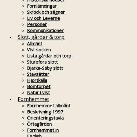
Fornlämningar
Skrock och sägner
Liv och Leverne
Personer
Kommunikationer
Slott, gårdar & torp
Allmänt
Vist socken
Lista gårdar och torp
Sturefors slott
Bjärka-Säby slott
Stavsätter
Hjortkälla
Bomtorpet
Natur i vist
Fornhemmet
Fornhemmet allmänt
Beskrivning 1997
Orienteringstavla
Örtagården
Fornhemmet in
English