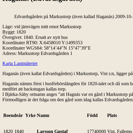
Edvardsgården på Markustorp (även kallad Haganäs) 2009-10-
Läge: vid järnvägen mitt emot Markustorp
Byggt: 1820
Övergivet: 1840. Ersatt av nytt hus
Koordinater RT90:
X:6458010 Y:1499353
Koordinater WGS84: 58°14’44″N 15°47’39″E
Adress: Markustorp Edvardsgården 1
Karta Lantmäteriet
Haganäs (även kallat Edvardsgården) i Markustorp, Vist s:n, ligger p
Haganäs nämns först i husförhörslängden för 1820-talet och då som ba
medfört att backstugan kallas torp.
I Bjärka-Säby ortnamn anges ”att Hagnäs var en gård i Markustorp på
Förmodligen är det fråga om den gård som idag kallas Edvardsgården
Boendeår
Yrke
Namn
Född
Plats
1820
1840
Larsson Gustaf
17740000
Vist, Fallemo