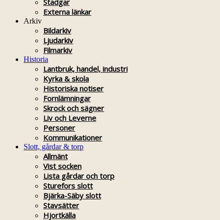
Stadgar
Externa länkar
Arkiv
Bildarkiv
Ljudarkiv
Filmarkiv
Historia
Lantbruk, handel, industri
Kyrka & skola
Historiska notiser
Fornlämningar
Skrock och sägner
Liv och Leverne
Personer
Kommunikationer
Slott, gårdar & torp
Allmänt
Vist socken
Lista gårdar och torp
Sturefors slott
Bjärka-Säby slott
Stavsätter
Hjortkälla