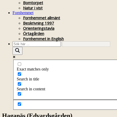
Bomtorpet
Natur i vist
Fornhemmet
Fornhemmet allmänt
Beskrivning 1997
Orienteringstavla
Örtagården
Fornhemmet in English
Exact matches only
Search in title
Search in content
Haganäs (Edvardsgården)