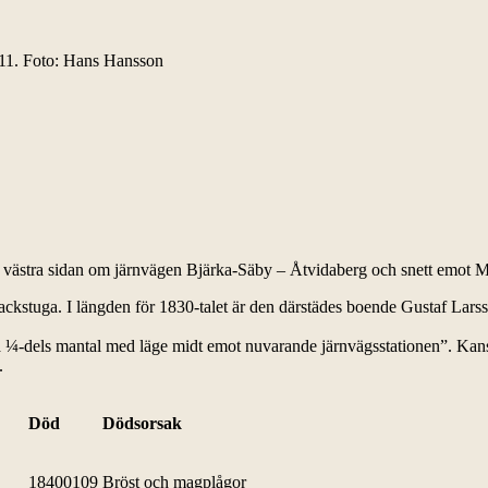
11. Foto: Hans Hansson
å västra sidan om järnvägen Bjärka-Säby – Åtvidaberg och snett emot M
ckstuga. I längden för 1830-talet är den därstädes boende Gustaf Larss
 ¼-dels mantal med läge midt emot nuvarande järnvägsstationen”. Kans
.
Död
Dödsorsak
18400109
Bröst och magplågor