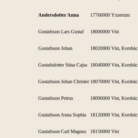
Andersdotter Anna
17760000
Yxnerum
Gustafsson Lars Gustaf
18000000
Vist
Gustafsson Johan
18020000
Vist, Korsbä
Gustafsdotter Stina Cajsa
18040000
Vist, Korsbä
Gustafsson Johan Christer
18070000
Vist, Korsbä
Gustafsson Petrus
18090000
Vist, Korsbä
Gustafsson Anna Sophia
18120000
Vist, Korsbä
Gustafsson Carl Magnus
18150000
Vist