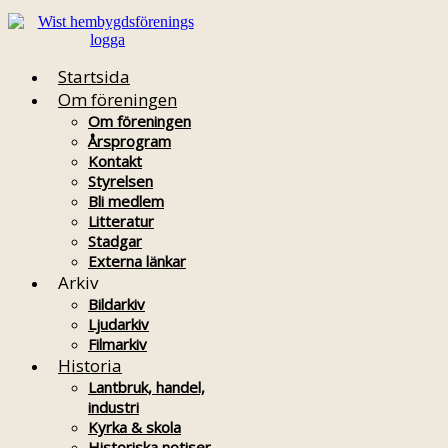
Startsida
Om föreningen
Om föreningen
Årsprogram
Kontakt
Styrelsen
Bli medlem
Litteratur
Stadgar
Externa länkar
Arkiv
Bildarkiv
Ljudarkiv
Filmarkiv
Historia
Lantbruk, handel,
industri
Kyrka & skola
Historiska notiser