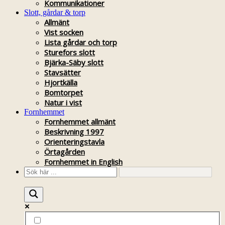
Kommunikationer
Slott, gårdar & torp
Allmänt
Vist socken
Lista gårdar och torp
Sturefors slott
Bjärka-Säby slott
Stavsätter
Hjortkälla
Bomtorpet
Natur i vist
Fornhemmet
Fornhemmet allmänt
Beskrivning 1997
Orienteringstavla
Örtagården
Fornhemmet in English