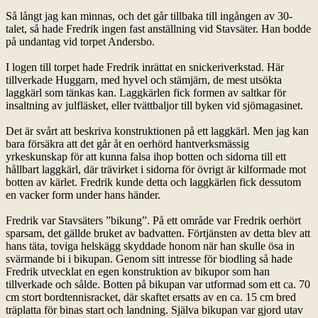
Så långt jag kan minnas, och det går tillbaka till ingången av 30-
talet, så hade Fredrik ingen fast anställning vid Stavsäter. Han bodde
på undantag vid torpet Andersbo.
I logen till torpet hade Fredrik inrättat en snickeriverkstad. Här
tillverkade Huggarn, med hyvel och stämjärn, de mest utsökta
laggkärl som tänkas kan. Laggkärlen fick formen av saltkar för
insaltning av julfläsket, eller tvättbaljor till byken vid sjömagasinet.
Det är svårt att beskriva konstruktionen på ett laggkärl. Men jag kan
bara försäkra att det går åt en oerhörd hantverksmässig
yrkeskunskap för att kunna falsa ihop botten och sidorna till ett
hållbart laggkärl, där trävirket i sidorna för övrigt är kilformade mot
botten av kärlet. Fredrik kunde detta och laggkärlen fick dessutom
en vacker form under hans händer.
Fredrik var Stavsäters ”bikung”. På ett område var Fredrik oerhört
sparsam, det gällde bruket av badvatten. Förtjänsten av detta blev att
hans täta, toviga helskägg skyddade honom när han skulle ösa in
svärmande bi i bikupan. Genom sitt intresse för biodling så hade
Fredrik utvecklat en egen konstruktion av bikupor som han
tillverkade och sålde. Botten på bikupan var utformad som ett ca. 70
cm stort bordtennisracket, där skaftet ersatts av en ca. 15 cm bred
träplatta för binas start och landning. Själva bikupan var gjord utav