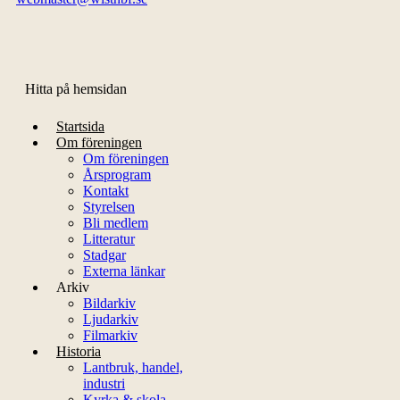
Hitta på hemsidan
Startsida
Om föreningen
Om föreningen
Årsprogram
Kontakt
Styrelsen
Bli medlem
Litteratur
Stadgar
Externa länkar
Arkiv
Bildarkiv
Ljudarkiv
Filmarkiv
Historia
Lantbruk, handel,
industri
Kyrka & skola