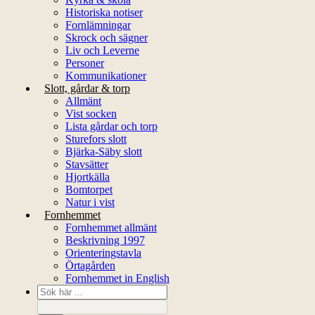
Historiska notiser
Fornlämningar
Skrock och sägner
Liv och Leverne
Personer
Kommunikationer
Slott, gårdar & torp
Allmänt
Vist socken
Lista gårdar och torp
Sturefors slott
Bjärka-Säby slott
Stavsätter
Hjortkälla
Bomtorpet
Natur i vist
Fornhemmet
Fornhemmet allmänt
Beskrivning 1997
Orienteringstavla
Örtagården
Fornhemmet in English