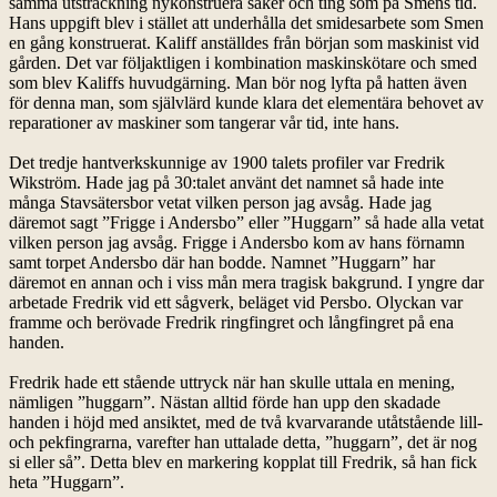
samma utsträckning nykonstruera saker och ting som på Smens tid.
Hans uppgift blev i stället att underhålla det smidesarbete som Smen
en gång konstruerat. Kaliff anställdes från början som maskinist vid
gården. Det var följaktligen i kombination maskinskötare och smed
som blev Kaliffs huvudgärning. Man bör nog lyfta på hatten även
för denna man, som självlärd kunde klara det elementära behovet av
reparationer av maskiner som tangerar vår tid, inte hans.
Det tredje hantverkskunnige av 1900 talets profiler var Fredrik
Wikström. Hade jag på 30:talet använt det namnet så hade inte
många Stavsätersbor vetat vilken person jag avsåg. Hade jag
däremot sagt ”Frigge i Andersbo” eller ”Huggarn” så hade alla vetat
vilken person jag avsåg. Frigge i Andersbo kom av hans förnamn
samt torpet Andersbo där han bodde. Namnet ”Huggarn” har
däremot en annan och i viss mån mera tragisk bakgrund. I yngre dar
arbetade Fredrik vid ett sågverk, beläget vid Persbo. Olyckan var
framme och berövade Fredrik ringfingret och långfingret på ena
handen.
Fredrik hade ett stående uttryck när han skulle uttala en mening,
nämligen ”huggarn”. Nästan alltid förde han upp den skadade
handen i höjd med ansiktet, med de två kvarvarande utåtstående lill-
och pekfingrarna, varefter han uttalade detta, ”huggarn”, det är nog
si eller så”. Detta blev en markering kopplat till Fredrik, så han fick
heta ”Huggarn”.