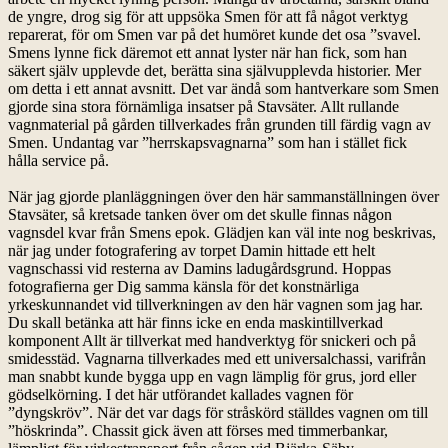
de yngre, drog sig för att uppsöka Smen för att få något verktyg
reparerat, för om Smen var på det humöret kunde det osa ”svavel.
Smens lynne fick däremot ett annat lyster när han fick, som han
säkert själv upplevde det, berätta sina självupplevda historier. Mer
om detta i ett annat avsnitt. Det var ändå som hantverkare som Smen
gjorde sina stora förnämliga insatser på Stavsäter. Allt rullande
vagnmaterial på gården tillverkades från grunden till färdig vagn av
Smen. Undantag var ”herrskapsvagnarna” som han i stället fick
hålla service på.
När jag gjorde planläggningen över den här sammanställningen över
Stavsäter, så kretsade tanken över om det skulle finnas någon
vagnsdel kvar från Smens epok. Glädjen kan väl inte nog beskrivas,
när jag under fotografering av torpet Damin hittade ett helt
vagnschassi vid resterna av Damins ladugårdsgrund. Hoppas
fotografierna ger Dig samma känsla för det konstnärliga
yrkeskunnandet vid tillverkningen av den här vagnen som jag har.
Du skall betänka att här finns icke en enda maskintillverkad
komponent Allt är tillverkat med handverktyg för snickeri och på
smidesstäd. Vagnarna tillverkades med ett universalchassi, varifrån
man snabbt kunde bygga upp en vagn lämplig för grus, jord eller
gödselkörning. I det här utförandet kallades vagnen för
”dyngskröv”. När det var dags för stråskörd ställdes vagnen om till
”höskrinda”. Chassit gick även att förses med timmerbankar,