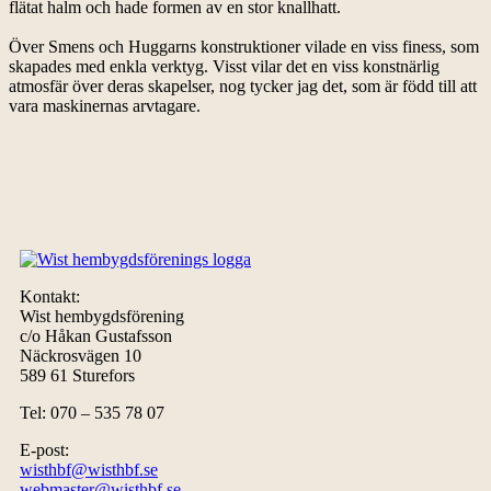
flätat halm och hade formen av en stor knallhatt.
Över Smens och Huggarns konstruktioner vilade en viss finess, som
skapades med enkla verktyg. Visst vilar det en viss konstnärlig
atmosfär över deras skapelser, nog tycker jag det, som är född till att
vara maskinernas arvtagare.
Kontakt:
Wist hembygdsförening
c/o Håkan Gustafsson
Näckrosvägen 10
589 61 Sturefors
Tel: 070 – 535 78 07
E-post:
wisthbf@wisthbf.se
webmaster@wisthbf.se