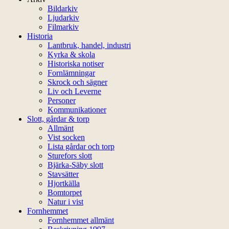
Bildarkiv
Ljudarkiv
Filmarkiv
Historia
Lantbruk, handel, industri
Kyrka & skola
Historiska notiser
Fornlämningar
Skrock och sägner
Liv och Leverne
Personer
Kommunikationer
Slott, gårdar & torp
Allmänt
Vist socken
Lista gårdar och torp
Sturefors slott
Bjärka-Säby slott
Stavsätter
Hjortkälla
Bomtorpet
Natur i vist
Fornhemmet
Fornhemmet allmänt