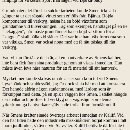
lämpligt för virkestransport från sågen vid Bjärka-Säby.
Grundmaterialet för sina snickeriarbeten kunde Smen icke alla
gånger ta ur det sågade virket som erhölls från Bjärka. Böjda
komponenter till verktyg, måsta ha en böjd växtform som
grundämne vid tillverkningen. Tag som exempel, handtaget på en lie
”liekaggen”, här måste grundämnet ha en böjd växtform för att
”kaggen” skall hålla vid slåtter. Det var inte bara växtformerna som
var viktiga, Smen var också noga med att få rätt träslag till rätt
verktyg.
Vad vi kan förstå av detta är, att en hantverkare av Smens kaliber,
inte bara fick fram sina produkter genom att vistas i smedjan. Han
måste även leva nära naturen för att få material till sitt hantverk.
Mycket mer kunde skrivas om de alster som kom till vid Smens
hyvelbänk och smidesstäd, jag får dock sluta här med att konstatera.
Det hängde aldrig någon studentmössa, med lärdom som är
förknippat med detta, på en spik i väggen hos Smen. I stället hängde
där mallar och profiler till verktyg och vagnshjul som denna
yrkeskunniga hantverkare själv hade trollat fram formläran till.
När Smens krafter sinade övertogs arbetet i smedjan av Kaliff. Vid
den här tiden hade den industriella maskinåldern börjat komma i fatt
inom jordbruket, så även vid Stavsäter. Kaliff behövde därför inte i