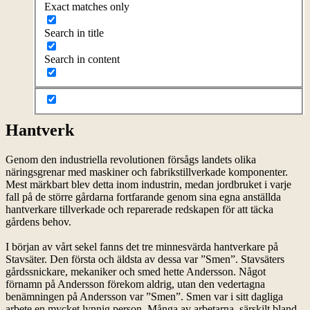
Exact matches only
Search in title
Search in content
Hantverk
Genom den industriella revolutionen försågs landets olika
näringsgrenar med maskiner och fabrikstillverkade komponenter.
Mest märkbart blev detta inom industrin, medan jordbruket i varje
fall på de större gårdarna fortfarande genom sina egna anställda
hantverkare tillverkade och reparerade redskapen för att täcka
gårdens behov.
I början av vårt sekel fanns det tre minnesvärda hantverkare på
Stavsäter. Den första och äldsta av dessa var ”Smen”. Stavsäters
gårdssnickare, mekaniker och smed hette Andersson. Något
förnamn på Andersson förekom aldrig, utan den vedertagna
benämningen på Andersson var ”Smen”. Smen var i sitt dagliga
arbete en mycket lynnig person. Många av arbetarna, särskilt bland