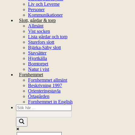
Liv och Leverne
Personer
Kommunikationer
Slott, gårdar & torp
Allmänt
Vist socken
Lista gårdar och torp
Sturefors slott
Bjärka-Säby slott
Stavsätter
Hjortkälla
Bomtorpet
Natur i vist
Fornhemmet
Fornhemmet allmänt
Beskrivning 1997
Orienteringstavla
Örtagården
Fornhemmet in English