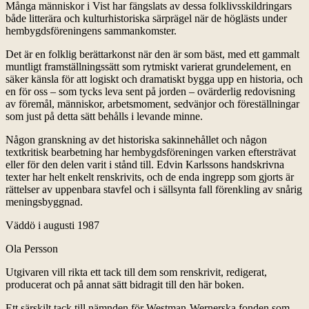
Många människor i Vist har fängslats av dessa folklivsskildringars
både litterära och kulturhistoriska särprägel när de höglästs under
hembygdsföreningens sammankomster.
Det är en folklig berättarkonst när den är som bäst, med ett gammalt
muntligt framställningssätt som rytmiskt varierat grundelement, en
säker känsla för att logiskt och dramatiskt bygga upp en historia, och
en för oss – som tycks leva sent på jorden – ovärderlig redovisning
av föremål, människor, arbetsmoment, sedvänjor och föreställningar
som just på detta sätt behålls i levande minne.
Någon granskning av det historiska sakinnehållet och någon
textkritisk bearbetning har hembygdsföreningen varken eftersträvat
eller för den delen varit i stånd till. Edvin Karlssons handskrivna
texter har helt enkelt renskrivits, och de enda ingrepp som gjorts är
rättelser av uppenbara stavfel och i sällsynta fall förenkling av snårig
meningsbyggnad.
Väddö i augusti 1987
Ola Persson
Utgivaren vill rikta ett tack till dem som renskrivit, redigerat,
producerat och på annat sätt bidragit till den här boken.
Ett särskilt tack till nämnden för Westman-Wernerska fonden som