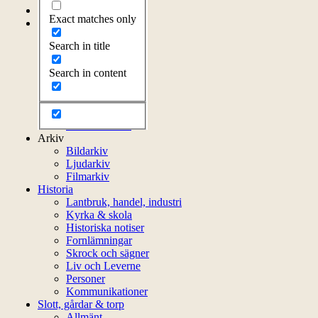
Startsida
Exact matches only
Om föreningen
Om föreningen
Search in title
Årsprogram
Kontakt
Search in content
Styrelsen
Bli medlem
Litteratur
Stadgar
Externa länkar
Arkiv
Bildarkiv
Ljudarkiv
Filmarkiv
Historia
Lantbruk, handel, industri
Kyrka & skola
Historiska notiser
Fornlämningar
Skrock och sägner
Liv och Leverne
Personer
Kommunikationer
Slott, gårdar & torp
Allmänt