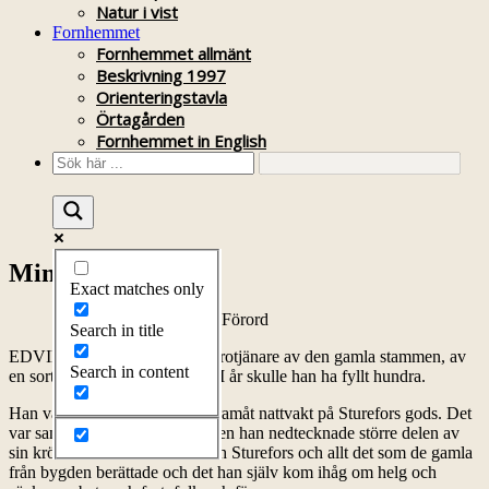
Natur i vist
Fornhemmet
Fornhemmet allmänt
Beskrivning 1997
Orienteringstavla
Örtagården
Fornhemmet in English
Minnen från Wist
Exact matches only
Förord
Search in title
EDVIN KARLSSON var en trotjänare av den gamla stammen, av
Search in content
en sort som håller på att dö ut. I år skulle han ha fyllt hundra.
Han var från 1943 och sju år framåt nattvakt på Sturefors gods. Det
var sannolikt under den perioden han nedtecknade större delen av
sin krönika om ätten Bielke och Sturefors och allt det som de gamla
från bygden berättade och det han själv kom ihåg om helg och