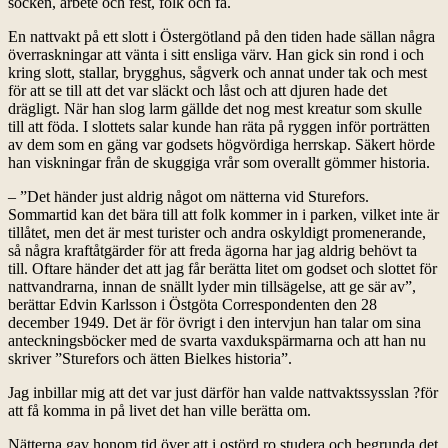
söcken, arbete och fest, folk och fä.
En nattvakt på ett slott i Östergötland på den tiden hade sällan några
överraskningar att vänta i sitt ensliga värv. Han gick sin rond i och
kring slott, stallar, brygghus, sågverk och annat under tak och mest
för att se till att det var släckt och låst och att djuren hade det
drägligt. När han slog larm gällde det nog mest kreatur som skulle
till att föda. I slottets salar kunde han räta på ryggen inför porträtten
av dem som en gäng var godsets högvördiga herrskap. Säkert hörde
han viskningar från de skuggiga vrår som overallt gömmer historia.
– ”Det händer just aldrig något om nätterna vid Sturefors.
Sommartid kan det bära till att folk kommer in i parken, vilket inte är
tillåtet, men det är mest turister och andra oskyldigt promenerande,
så några kraftåtgärder för att freda ägorna har jag aldrig behövt ta
till. Oftare händer det att jag får berätta litet om godset och slottet för
nattvandrarna, innan de snällt lyder min tillsägelse, att ge sär av”,
berättar Edvin Karlsson i Östgöta Correspondenten den 28
december 1949. Det är för övrigt i den intervjun han talar om sina
anteckningsböcker med de svarta vaxdukspärmarna och att han nu
skriver ”Sturefors och ätten Bielkes historia”.
Jag inbillar mig att det var just därför han valde nattvaktssysslan ?för
att få komma in på livet det han ville berätta om.
Nätterna gav honom tid över att i ostörd ro studera och begrunda det