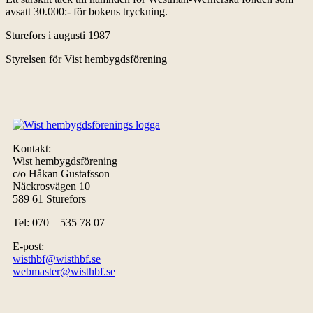
avsatt 30.000:- för bokens tryckning.
Sturefors i augusti 1987
Styrelsen för Vist hembygdsförening
Kontakt:
Wist hembygdsförening
c/o Håkan Gustafsson
Näckrosvägen 10
589 61 Sturefors
Tel: 070 – 535 78 07
E-post:
wisthbf@wisthbf.se
webmaster@wisthbf.se