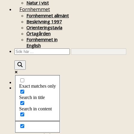
Natur i vist
Fornhemmet
Fornhemmet allmänt
Beskrivning 1997
Orienteringstavla
Örtagården
Fornhemmet in
English
Startsida
Exact matches only
Om föreningen
Om föreningen
Search in title
Årsprogram
Kontakt
Search in content
Styrelsen
Bli medlem
Litteratur
Stadgar