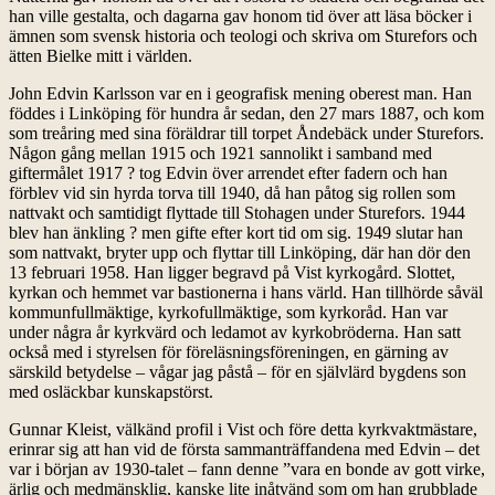
han ville gestalta, och dagarna gav honom tid över att läsa böcker i
ämnen som svensk historia och teologi och skriva om Sturefors och
ätten Bielke mitt i världen.
John Edvin Karlsson var en i geografisk mening oberest man. Han
föddes i Linköping för hundra år sedan, den 27 mars 1887, och kom
som treåring med sina föräldrar till torpet Åndebäck under Sturefors.
Någon gång mellan 1915 och 1921 sannolikt i samband med
giftermålet 1917 ? tog Edvin över arrendet efter fadern och han
förblev vid sin hyrda torva till 1940, då han påtog sig rollen som
nattvakt och samtidigt flyttade till Stohagen under Sturefors. 1944
blev han änkling ? men gifte efter kort tid om sig. 1949 slutar han
som nattvakt, bryter upp och flyttar till Linköping, där han dör den
13 februari 1958. Han ligger begravd på Vist kyrkogård. Slottet,
kyrkan och hemmet var bastionerna i hans värld. Han tillhörde såväl
kommunfullmäktige, kyrkofullmäktige, som kyrkoråd. Han var
under några år kyrkvärd och ledamot av kyrkobröderna. Han satt
också med i styrelsen för föreläsningsföreningen, en gärning av
särskild betydelse – vågar jag påstå – för en självlärd bygdens son
med osläckbar kunskapstörst.
Gunnar Kleist, välkänd profil i Vist och före detta kyrkvaktmästare,
erinrar sig att han vid de första sammanträffandena med Edvin – det
var i början av 1930-talet – fann denne ”vara en bonde av gott virke,
ärlig och medmänsklig, kanske lite inåtvänd som om han grubblade