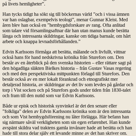
på livets hemligheter”.
Han tycks tidigt ha sökt sig till böckernas värld ”och i vissa ämnen
var han oslagbar, exempelvis teologi”, menar Gunnar Kleist. Med
åren blev han också en ”hembygdsforskare av rang. Ofta anlitad
som talare vid församlingsaftnar där han utan manus kunde berätta
långa och intressanta skildringar, kanske om tidiga barnaår, om hårt
arbete och knappa levnadsförhållanden.”
Edvin Karlssons förmåga att berätta, målande och livfullt, vittnar
också hans för hand nedskrivna krönika från Sturefors om. Den
består av en återblick på den svenska historien – eller rättare sagt på
den högadliga släkten Bielkes historia – från Gustav Vasas regering
och med den perspektiviska mittpunkten förlagd till Sturefors. Den
består också av en mer lokalt förankrad och etnografiskt mer
detaljerad historia, av skildringar av det liv som levdes på gårdar och
torp i Vist socken och på Sturefors gods under tiden från 1830-talet
och fram till den nutid som var Edvin Karlssons.
Både ur episk och historisk synvinkel är det den senare eller
”folkliga” delen av Edvin Karlssons krönika som är den intressanta
och som Vist hembygdsförening nu låter förlägga. Här befann han
sig närmare såväl verkligheten som sin egen erfarenhet. Han kunde
avspänt skildra vad traktens gamla invånare hade att berätta och han
hade till stora delar själv ett levande minne av det han skriver om.