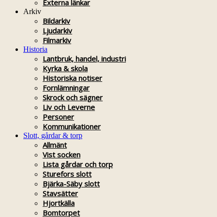
Externa länkar
Arkiv
Bildarkiv
Ljudarkiv
Filmarkiv
Historia
Lantbruk, handel, industri
Kyrka & skola
Historiska notiser
Fornlämningar
Skrock och sägner
Liv och Leverne
Personer
Kommunikationer
Slott, gårdar & torp
Allmänt
Vist socken
Lista gårdar och torp
Sturefors slott
Bjärka-Säby slott
Stavsätter
Hjortkälla
Bomtorpet