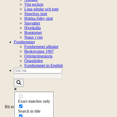
Vist socken
Lista gårdar och torp
Sturefors slott
Bjärka-Säby slott
Stavsätter
Hjortkälla
Bomtorpet
Natur i vist
Fornhemmet
Fornhemmet allmänt
Beskrivning 1997
Orienteringstavla
Örtagården
Fornhemmet in English
Exact matches only
Bli medlem
Search in title