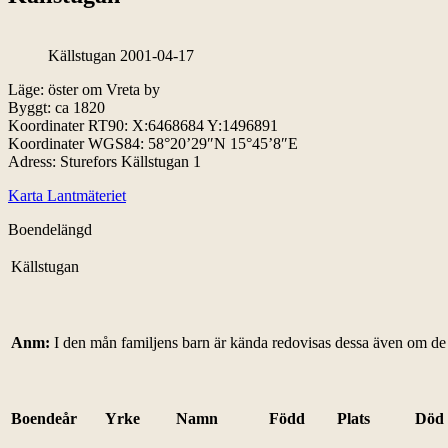
Källstugan 2001-04-17
Läge: öster om Vreta by
Byggt: ca 1820
Koordinater RT90: X:6468684 Y:1496891
Koordinater WGS84: 58°20’29″N 15°45’8″E
Adress: Sturefors Källstugan 1
Karta Lantmäteriet
Boendelängd
Källstugan
Anm:
I den mån familjens barn är kända redovisas dessa även om de in
Boendeår
Yrke
Namn
Född
Plats
Död