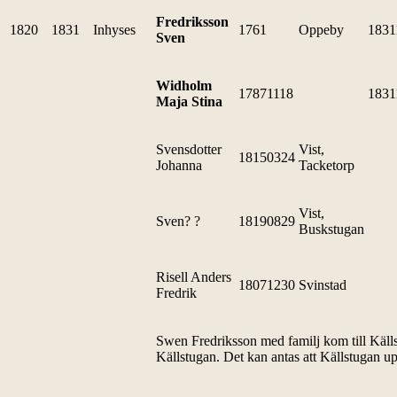
Fredriksson
1820
1831
Inhyses
1761
Oppeby
1831
Sven
Widholm
17871118
1831
Maja Stina
Svensdotter
Vist,
18150324
Johanna
Tacketorp
Vist,
Sven? ?
18190829
Buskstugan
Risell Anders
18071230
Svinstad
Fredrik
Swen Fredriksson med familj kom till Käll
Källstugan. Det kan antas att Källstugan u