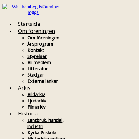
Startsida
Om föreningen
Om föreningen
Årsprogram
Kontakt
Styrelsen
Bli medlem
Litteratur
Stadgar
Externa länkar
Arkiv
Bildarkiv
Ljudarkiv
Filmarkiv
Historia
Lantbruk, handel,
industri
Kyrka & skola
Historiska notiser