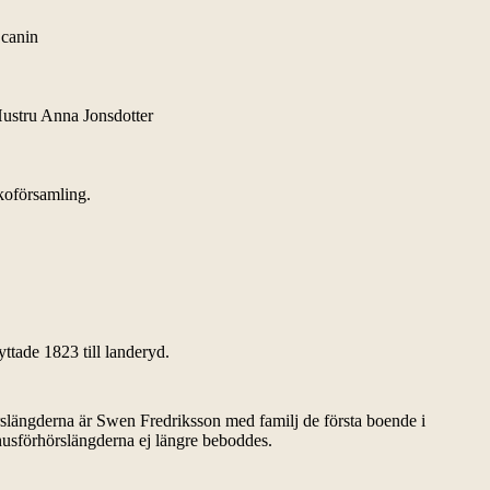
Scanin
ustru Anna Jonsdotter
koförsamling.
yttade 1823 till landeryd.
slängderna är Swen Fredriksson med familj de första boende i
husförhörslängderna ej längre beboddes.