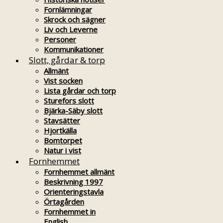
Fornlämningar
Skrock och sägner
Liv och Leverne
Personer
Kommunikationer
Slott, gårdar & torp
Allmänt
Vist socken
Lista gårdar och torp
Sturefors slott
Bjärka-Säby slott
Stavsätter
Hjortkälla
Bomtorpet
Natur i vist
Fornhemmet
Fornhemmet allmänt
Beskrivning 1997
Orienteringstavla
Örtagården
Fornhemmet in
English