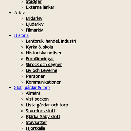
Stadgar
Externa länkar
Arkiv
Bildarkiv
Ljudarkiv
Filmarkiv
Historia
Lantbruk, handel, industri
Kyrka & skola
Historiska notiser
Fornlämningar
Skrock och sägner
Liv och Leverne
Personer
Kommunikationer
Slott, gårdar & torp
Allmänt
Vist socken
Lista gårdar och torp
Sturefors slott
Bjärka-Säby slott
Stavsätter
Hjortkälla