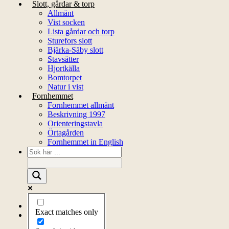
Slott, gårdar & torp
Allmänt
Vist socken
Lista gårdar och torp
Sturefors slott
Bjärka-Säby slott
Stavsätter
Hjortkälla
Bomtorpet
Natur i vist
Fornhemmet
Fornhemmet allmänt
Beskrivning 1997
Orienteringstavla
Örtagården
Fornhemmet in English
Startsida
Exact matches only
Om föreningen
Om föreningen