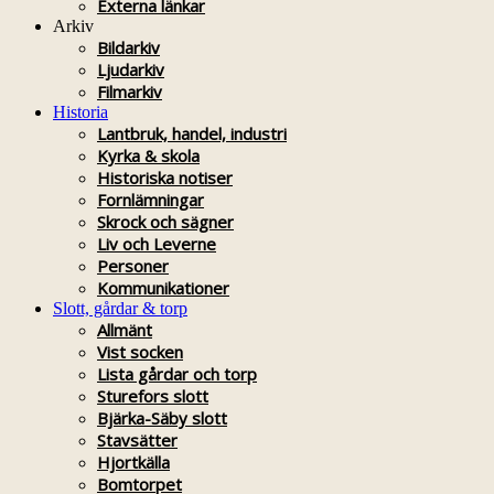
Externa länkar
Arkiv
Bildarkiv
Ljudarkiv
Filmarkiv
Historia
Lantbruk, handel, industri
Kyrka & skola
Historiska notiser
Fornlämningar
Skrock och sägner
Liv och Leverne
Personer
Kommunikationer
Slott, gårdar & torp
Allmänt
Vist socken
Lista gårdar och torp
Sturefors slott
Bjärka-Säby slott
Stavsätter
Hjortkälla
Bomtorpet