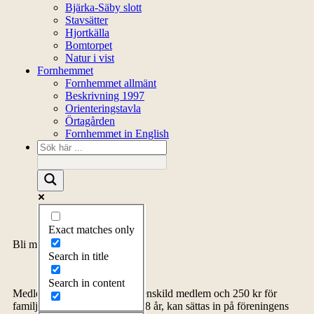
Bjärka-Säby slott
Stavsätter
Hjortkälla
Bomtorpet
Natur i vist
Fornhemmet
Fornhemmet allmänt
Beskrivning 1997
Orienteringstavla
Örtagården
Fornhemmet in English
Exact matches only
Bli medlem
Search in title
Search in content
Medlemsavgiften, 150 kr för enskild medlem och 250 kr för
familj inklusive barn upp till 18 år, kan sättas in på föreningens