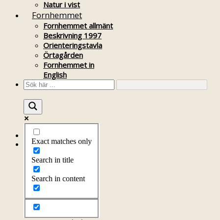
Natur i vist
Fornhemmet
Fornhemmet allmänt
Beskrivning 1997
Orienteringstavla
Örtagården
Fornhemmet in
English
Startsida
Exact matches only
Om föreningen
Om föreningen
Search in title
Årsprogram
Kontakt
Search in content
Styrelsen
Bli medlem
Litteratur
Stadgar