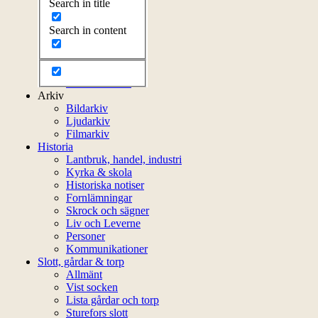
Search in title
Årsprogram
Kontakt
Search in content
Styrelsen
Bli medlem
Litteratur
Stadgar
Externa länkar
Arkiv
Bildarkiv
Ljudarkiv
Filmarkiv
Historia
Lantbruk, handel, industri
Kyrka & skola
Historiska notiser
Fornlämningar
Skrock och sägner
Liv och Leverne
Personer
Kommunikationer
Slott, gårdar & torp
Allmänt
Vist socken
Lista gårdar och torp
Sturefors slott