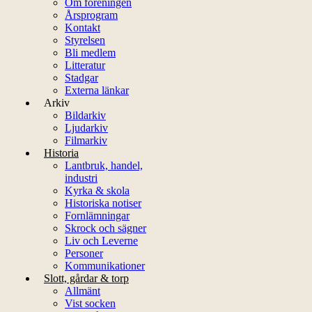
Om föreningen
Årsprogram
Kontakt
Styrelsen
Bli medlem
Litteratur
Stadgar
Externa länkar
Arkiv
Bildarkiv
Ljudarkiv
Filmarkiv
Historia
Lantbruk, handel,
industri
Kyrka & skola
Historiska notiser
Fornlämningar
Skrock och sägner
Liv och Leverne
Personer
Kommunikationer
Slott, gårdar & torp
Allmänt
Vist socken