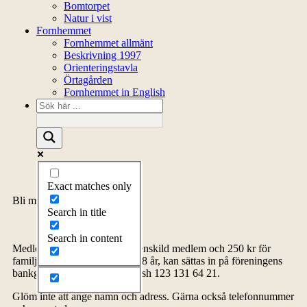
Bomtorpet
Natur i vist
Fornhemmet
Fornhemmet allmänt
Beskrivning 1997
Orienteringstavla
Örtagården
Fornhemmet in English
Exact matches only
Bli medlem
Search in title
Search in content
Medlemsavgiften, 150 kr för enskild medlem och 250 kr för
familj inklusive barn upp till 18 år, kan sättas in på föreningens
bankgiro 5278-4576 eller Swish 123 131 64 21.
Glöm inte att ange namn och adress. Gärna också telefonnummer