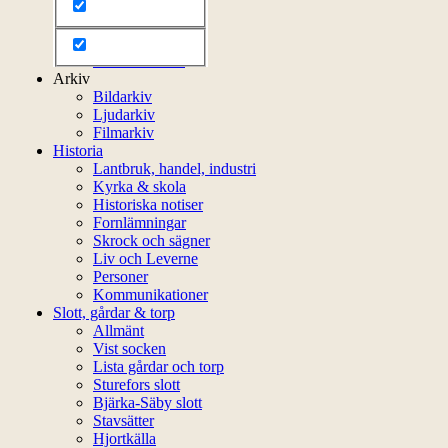
Bli medlem
Litteratur
Stadgar
Externa länkar
Arkiv
Bildarkiv
Ljudarkiv
Filmarkiv
Historia
Lantbruk, handel, industri
Kyrka & skola
Historiska notiser
Fornlämningar
Skrock och sägner
Liv och Leverne
Personer
Kommunikationer
Slott, gårdar & torp
Allmänt
Vist socken
Lista gårdar och torp
Sturefors slott
Bjärka-Säby slott
Stavsätter
Hjortkälla