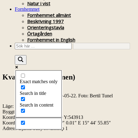
Natur i vist
Fornhemmet
Fornhemmet allmänt
Beskrivning 1997
Orienteringstavla
Örtagården
Fornhemmet in English
Kvarntorp 1 (kvarnen)
Exact matches only
Search in title
Kvarntorp kvarnen 2020-05-22. Foto: Bertil Tunel
Search in content
Läge:
Byggt:
Koordinater RT90: X:6460499 Y:543913
Koordinater WGS84: N 58° 17′ 0.01″ E 15° 44′ 55.85″
Adress: Bjärka-Säby Kvarntorp 1