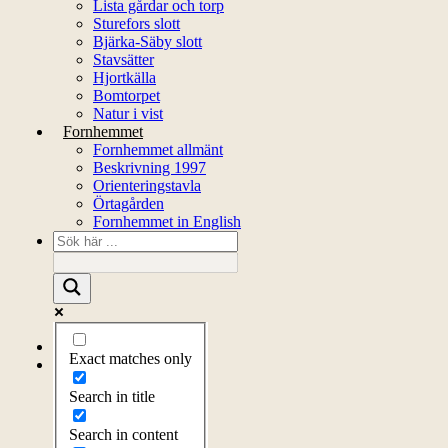
Lista gårdar och torp
Sturefors slott
Bjärka-Säby slott
Stavsätter
Hjortkälla
Bomtorpet
Natur i vist
Fornhemmet
Fornhemmet allmänt
Beskrivning 1997
Orienteringstavla
Örtagården
Fornhemmet in English
Startsida
Exact matches only
Om föreningen
Om föreningen
Search in title
Årsprogram
Kontakt
Search in content
Styrelsen