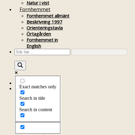
Natur i vist
Fornhemmet
Fornhemmet allmänt
Beskrivning 1997
Orienteringstavla
Örtagården
Fornhemmet in
English
Startsida
Exact matches only
Om föreningen
Om föreningen
Search in title
Årsprogram
Kontakt
Search in content
Styrelsen
Bli medlem
Litteratur
Stadgar