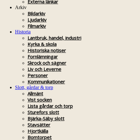
Externa länkar
Arkiv
Bildarkiv
Ljudarkiv
Filmarkiv
Historia
Lantbruk, handel, industri
Kyrka & skola
Historiska notiser
Fornlämningar
Skrock och sägner
Liv och Leverne
Personer
Kommunikationer
Slott, gårdar & torp
Allmänt
Vist socken
Lista gårdar och torp
Sturefors slott
Bjärka-Säby slott
Stavsätter
Hjortkälla
Bomtorpet