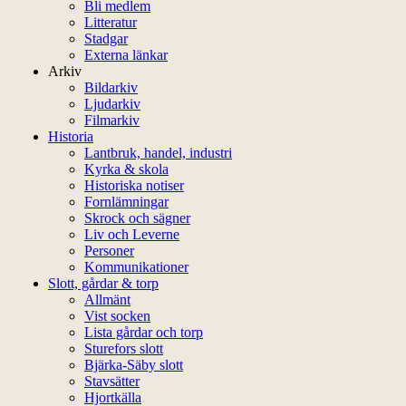
Bli medlem
Litteratur
Stadgar
Externa länkar
Arkiv
Bildarkiv
Ljudarkiv
Filmarkiv
Historia
Lantbruk, handel, industri
Kyrka & skola
Historiska notiser
Fornlämningar
Skrock och sägner
Liv och Leverne
Personer
Kommunikationer
Slott, gårdar & torp
Allmänt
Vist socken
Lista gårdar och torp
Sturefors slott
Bjärka-Säby slott
Stavsätter
Hjortkälla