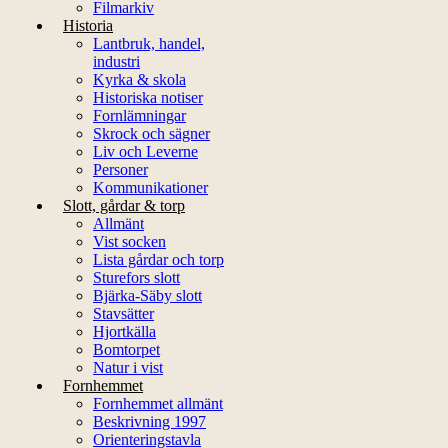
Filmarkiv
Historia
Lantbruk, handel,
industri
Kyrka & skola
Historiska notiser
Fornlämningar
Skrock och sägner
Liv och Leverne
Personer
Kommunikationer
Slott, gårdar & torp
Allmänt
Vist socken
Lista gårdar och torp
Sturefors slott
Bjärka-Säby slott
Stavsätter
Hjortkälla
Bomtorpet
Natur i vist
Fornhemmet
Fornhemmet allmänt
Beskrivning 1997
Orienteringstavla