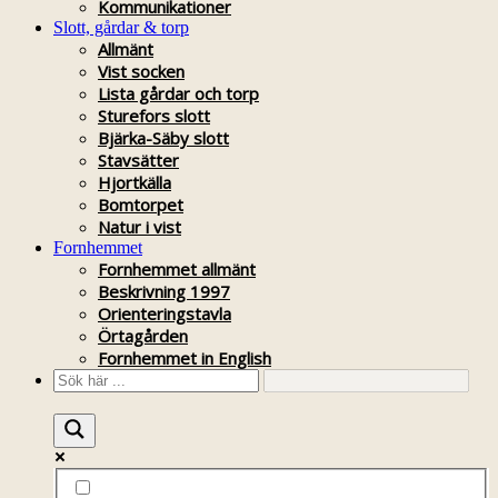
Kommunikationer
Slott, gårdar & torp
Allmänt
Vist socken
Lista gårdar och torp
Sturefors slott
Bjärka-Säby slott
Stavsätter
Hjortkälla
Bomtorpet
Natur i vist
Fornhemmet
Fornhemmet allmänt
Beskrivning 1997
Orienteringstavla
Örtagården
Fornhemmet in English