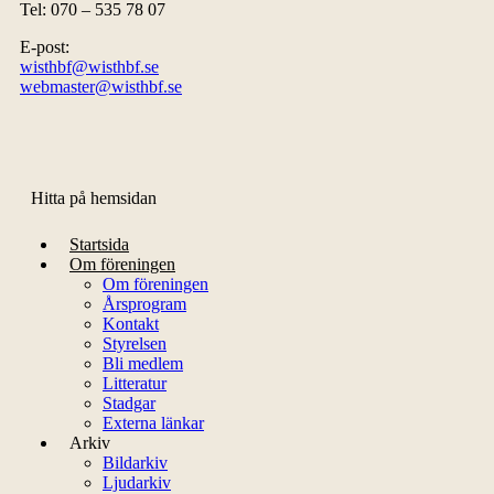
Tel: 070 – 535 78 07
E-post:
wisthbf@wisthbf.se
webmaster@wisthbf.se
Hitta på hemsidan
Startsida
Om föreningen
Om föreningen
Årsprogram
Kontakt
Styrelsen
Bli medlem
Litteratur
Stadgar
Externa länkar
Arkiv
Bildarkiv
Ljudarkiv