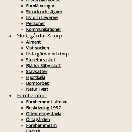
Fornlämningar
Skrock och sägner
Liv och Leverne
Personer
Kommunikationer
Slott, gårdar & torp
Allmänt
Vist socken
Lista gårdar och torp
Sturefors slott
Bjärka-Säby slott
Stavsätter
Hjortkälla
Bomtorpet
Natur i vist
Fornhemmet
Fornhemmet allmänt
Beskrivning 1997
Orienteringstavla
Örtagården
Fornhemmet in
English