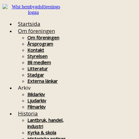
Startsida
Om föreningen
Om föreningen
Årsprogram
Kontakt
Styrelsen
Bli medlem
Litteratur
Stadgar
Externa länkar
Arkiv
Bildarkiv
Ljudarkiv
Filmarkiv
Historia
Lantbruk, handel,
industri
Kyrka & skola
Historiska notiser