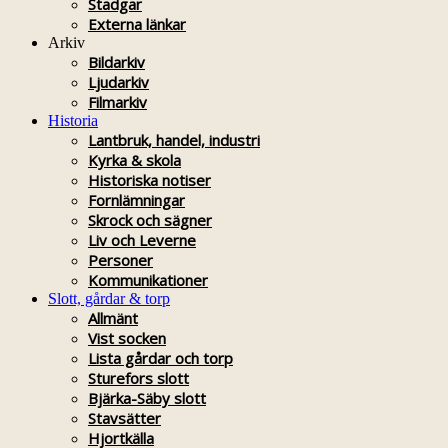
Stadgar
Externa länkar
Arkiv
Bildarkiv
Ljudarkiv
Filmarkiv
Historia
Lantbruk, handel, industri
Kyrka & skola
Historiska notiser
Fornlämningar
Skrock och sägner
Liv och Leverne
Personer
Kommunikationer
Slott, gårdar & torp
Allmänt
Vist socken
Lista gårdar och torp
Sturefors slott
Bjärka-Säby slott
Stavsätter
Hjortkälla