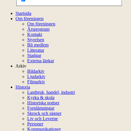
Startsida
Om föreningen
Om föreningen
Årsprogram
Kontakt
Styrelsen
Bli medlem
Litteratur
Stadgar
Externa länkar
Arkiv
Bildarkiv
Ljudarkiv
Filmarkiv
Historia
Lantbruk, handel, industri
Kyrka & skola
Historiska notiser
Fornlämningar
Skrock och sägner
Liv och Leverne
Personer
Kommunikationer