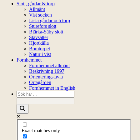
Slott, gårdar & torp
Allmänt
Vist socken
Lista gårdar och torp
Sturefors slott
Bjärka-Säby slott
Stavsätter
Hjortkälla
Bomtorpet
Natur i vist
Fornhemmet
Fornhemmet allmänt
Beskrivning 1997
Orienteringstavla
Örtagården
Fornhemmet in English
Exact matches only