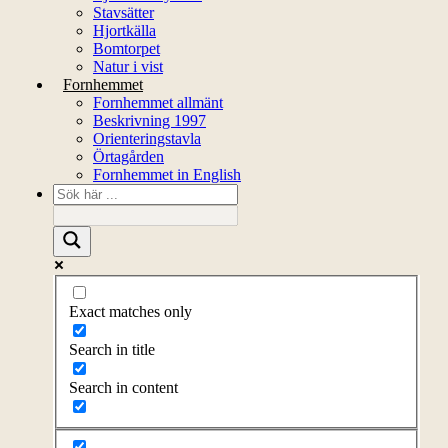
Stavsätter
Hjortkälla
Bomtorpet
Natur i vist
Fornhemmet
Fornhemmet allmänt
Beskrivning 1997
Orienteringstavla
Örtagården
Fornhemmet in English
Exact matches only
Search in title
Search in content