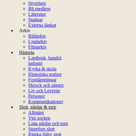
Styrelsen
Bli medlem
Litteratur
Stadgar
Externa länkar
Arkiv
Bildarkiv
Ljudarkiv
Filmarkiv
Historia
Lantbruk, handel,
industri
Kyrka & skola
Historiska notiser
Fornlämningar
Skrock och sägner
Liv och Leverne
Personer
Kommunikationer
Slott, gårdar & torp
Allmänt
Vist socken
Lista gårdar och torp
Sturefors slott
Bjärka-Säby slott