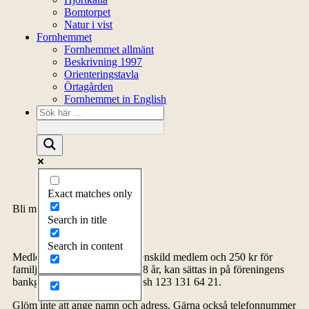
Bomtorpet
Natur i vist
Fornhemmet
Fornhemmet allmänt
Beskrivning 1997
Orienteringstavla
Örtagården
Fornhemmet in English
Exact matches only
Bli medlem
Search in title
Search in content
Medlemsavgiften, 150 kr för enskild medlem och 250 kr för
familj inklusive barn upp till 18 år, kan sättas in på föreningens
bankgiro 5278-4576 eller Swish 123 131 64 21.
Glöm inte att ange namn och adress. Gärna också telefonnummer