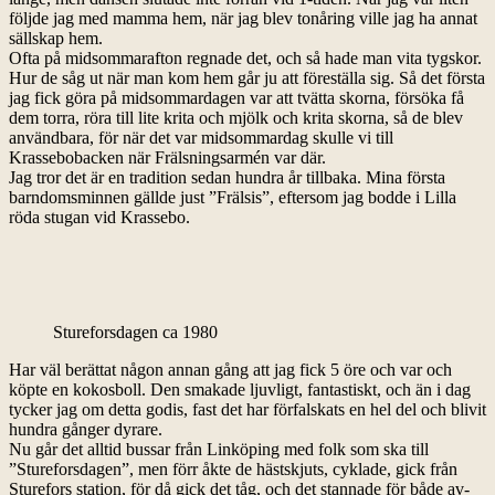
följde jag med mamma hem, när jag blev tonåring ville jag ha annat
sällskap hem.
Ofta på midsommarafton regnade det, och så hade man vita tygskor.
Hur de såg ut när man kom hem går ju att föreställa sig. Så det första
jag fick göra på midsommardagen var att tvätta skorna, försöka få
dem torra, röra till lite krita och mjölk och krita skorna, så de blev
användbara, för när det var midsommardag skulle vi till
Krassebobacken när Frälsningsarmén var där.
Jag tror det är en tradition sedan hundra år tillbaka. Mina första
barndomsminnen gällde just ”Frälsis”, eftersom jag bodde i Lilla
röda stugan vid Krassebo.
Stureforsdagen ca 1980
Har väl berättat någon annan gång att jag fick 5 öre och var och
köpte en kokosboll. Den smakade ljuvligt, fantastiskt, och än i dag
tycker jag om detta godis, fast det har förfalskats en hel del och blivit
hundra gånger dyrare.
Nu går det alltid bussar från Linköping med folk som ska till
”Stureforsdagen”, men förr åkte de hästskjuts, cyklade, gick från
Sturefors station, för då gick det tåg, och det stannade för både av-