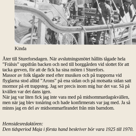
Kinda
Åter till Stureforsdagen. När avslutningsmötet hållits tågade hela
”Frälsis” uppifrån backen och ned till borggården vid slottet för att
tacka greven, för att de fick ha sina möten i Sturefors.
Massor av folk tågade med efter musiken och på trapporna vid
flyglarna stod alltid ”Arons” på ena sidan och på motsatta sidan satt
mormor på ett trappsteg. Jag ser precis inom mig hur det var. Så på
kvällen var det dans igen.
När jag var liten fick jag inte vara med på midsommardagskvällen,
men när jag blev tonåring och hade konfirmerats var jag med. Ja så
minns jag en del av midsommarfirandet från min barndom.
Hemsidesredaktören:
Den tidsperiod Maja i första hand beskriver bör vara 1925 till 1970.