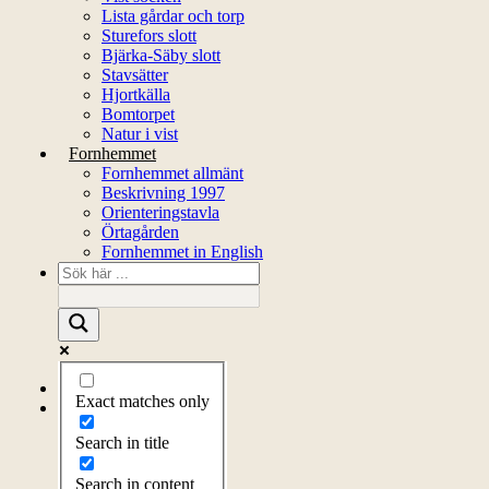
Lista gårdar och torp
Sturefors slott
Bjärka-Säby slott
Stavsätter
Hjortkälla
Bomtorpet
Natur i vist
Fornhemmet
Fornhemmet allmänt
Beskrivning 1997
Orienteringstavla
Örtagården
Fornhemmet in English
Startsida
Exact matches only
Om föreningen
Om föreningen
Search in title
Årsprogram
Kontakt
Search in content
Styrelsen