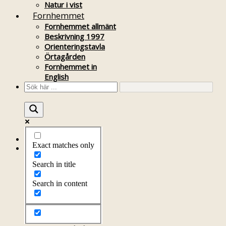
Natur i vist
Fornhemmet
Fornhemmet allmänt
Beskrivning 1997
Orienteringstavla
Örtagården
Fornhemmet in
English
Startsida
Exact matches only
Om föreningen
Om föreningen
Search in title
Årsprogram
Kontakt
Search in content
Styrelsen
Bli medlem
Litteratur
Stadgar