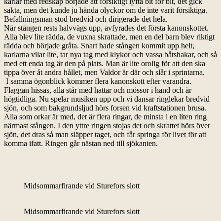
karlar med redskap började att försiktigt lyfta bit för bit, det gick
sakta, men det kunde ju hända olyckor om de inte varit försiktiga.
Befallningsman stod bredvid och dirigerade det hela.
När stången rests halvvägs upp, avfyrades det första kanonskottet.
Alla blev lite rädda, de vuxna skrattade, men en del barn blev riktigt
rädda och började gråta. Snart hade stången kommit upp helt,
karlarna vilar lite, tar nya tag med klykor och vassa båtshakar, och så
med ett enda tag är den på plats. Man är lite orolig för att den ska
tippa över åt andra hållet, men Valdor är där och slår i sprintarna.
I samma ögonblick kommer flera kanonskott efter varandra.
Flaggan hissas, alla står med hattar och mössor i hand och är
högtidliga. Nu spelar musiken upp och vi dansar ringlekar bredvid
sjön, och som bakgrundsljud hörs forsen vid kraftstationen brusa.
Alla som orkar är med, det är flera ringar, de minsta i en liten ring
närmast stången. I den yttre ringen stojas det och skrattet hörs över
sjön, det dras så man släpper taget, och får springa för livet för att
komma ifatt. Ringen går nästan ned till sjökanten.
Midsommarfirande vid Sturefors slott
Midsommarfirande vid Sturefors slott