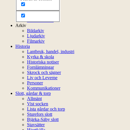
Bli medlem
Litteratur
Stadgar
Externa länkar
Arkiv
Bildarkiv
Ljudarkiv
Filmarkiv
Historia
Lantbruk, handel, industri
Kyrka & skola
Historiska notiser
Fornlämningar
Skrock och sägner
Liv och Leverne
Personer
Kommunikationer
Slott, gårdar & torp
Allmänt
Vist socken
Lista gårdar och torp
Sturefors slott
Bjärka-Säby slott
Stavsätter
Hjortkälla