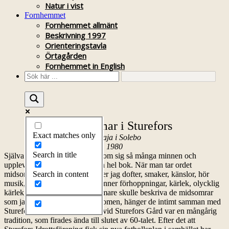
Natur i vist
Fornhemmet
Fornhemmet allmänt
Beskrivning 1997
Orienteringstavla
Örtagården
Fornhemmet in English
Midsommar i Sturefors
Exact matches only
Av Maja i Solebo
1980
Search in title
Själva ordet midsommar bär inom sig så många minnen och
upplevelser, så det kunde bli en hel bok. När man tar ordet
Search in content
midsommar i sin mun, så känner jag dofter, smaker, känslor, hör
musik, bär ett barn i magen, känner förhoppningar, kärlek, olycklig
kärlek, m m, m m. Om jag närmare skulle beskriva de midsomrar
som jag upplevt alltifrån barndomen, hänger de intimt samman med
Sturefors. Midsommarfirandet vid Sturefors Gård var en mångårig
tradition, som firades ända till slutet av 60-talet. Efter det att