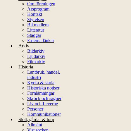
Om föreningen
Årsprogram
Kontakt
Styrelsen
Bli medlem
Litteratur
Stadgar
Externa länkar
Arkiv
Bildarkiv
Ljudarkiv
Filmarkiv
Historia
Lantbruk, handel,
industri
Kyrka & skola
Historiska notiser
Fornlämningar
Skrock och sägner
Liv och Leverne
Personer
Kommunikationer
Slott, gårdar & torp
Allmänt
Vist socken