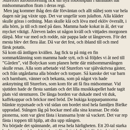
Sturefors Idrottsförening fick sin nya fotbollsplan i samhället har
midsommarafton firats i deras regi.
Men jag kommer ihåg den där förväntan och allt ståhej som var hela
dagen när jag växte upp. Det var ungefär som julafton. Alla kläder
skulle göras i ordning. Man skulle klä och löva med eklöv överallt, i
alla hörn, ja till och med på dass. Mamma hade kokat in ål, det var
mycket viktigt. Ålreven lades ut någon kväll och vittjades morgonen
därpå. Mor var med och rodde, när pappa lade ut långreven. För det
mesta blev det flera ålar. Då var det fest, och ibland till och med
färsk potatis.
Så kom då äntligen kvällen. Jag fick ta på mig en fin
sommarklänning som mamma hade sytt, och så följdes vi åt ned till
”Gården”, vid Bolyckan som planen hette där midsommarstången
skulle resas. Alla som arbetade vid Sturefors var självskrivna gäster,
och från utgårdarna alla bönder och torpare. Så kanske det var barn
och barnbarn, vänner och bekanta, som på något vis hade
anknytning till Sturefors, som kom för att få fira midsommar. Vid
sjutiden hade de flesta samlats och det lilla musikkapellet hade tagit
plats vid stenmuren. De långa borden var dukade med vit duk,
kaffekoppar och brickor med bröd. De bukiga kopparpannorna
blänkte nyputsade och vid sidan om bordet stod hela familjen Bielke
uppradad. Stången låg på bockar med alla sina kransar. De röda
pionerna, som var glest fästa i kransarna lyste så vackert. Det var rep
fästa i toppen till hjälp, att dra upp stången.
Nu började det spännande, att resa hela härligheten. Ett 20-tal starka