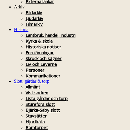
Externa länkar
Arkiv
Bildarkiv
Ljudarkiv
Filmarkiv
Historia
Lantbruk, handel, industri
Kyrka & skola
Historiska notiser
Fornlämningar
Skrock och sägner
Liv och Leverne
Personer
Kommunikationer
Slott, gårdar & torp
Allmänt
Vist socken
Lista gårdar och torp
Sturefors slott
Bjärka-Säby slott
Stavsätter
Hjortkälla
Bomtorpet