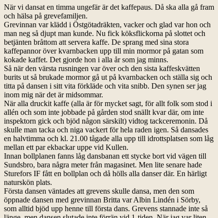
När vi dansat en timma ungefär är det kaffepaus. Då ska alla gå fram
och hälsa på grevefamiljen.
Grevinnan var klädd i Östgötadräkten, vacker och glad var hon och
man neg så djupt man kunde. Nu fick köksflickorna på slottet och
betjänten bråttom att servera kaffe. De sprang med sina stora
kaffepannor över kvarnbacken upp till min mormor på gatan som
kokade kaffet. Det gjorde hon i alla år som jag minns.
Så när den värsta rusningen var över och den sista kaffeskvätten
burits ut så brukade mormor gå ut på kvarnbacken och ställa sig och
titta på dansen i sitt vita förkläde och vita snibb. Den synen ser jag
inom mig när det är midsommar.
När alla druckit kaffe (alla är för mycket sagt, för allt folk som stod i
allén och som inte jobbade på gården stod snällt kvar där, om inte
inspektorn gick och bjöd någon särskilt) vidtog tackceremonin. Då
skulle man tacka och niga vackert för hela raden igen. Så dansades
en halvtimma och kl. 21.00 tågade alla upp till idrottsplatsen som låg
mellan ett par ekbackar uppe vid Kullen.
Innan bollplanen fanns låg dansbanan ett stycke bort vid vägen till
Sundsbro, bara några meter från magasinet. Men lite senare hade
Sturefors IF fått en bollplan och då hölls alla danser där. En härligt
naturskön plats.
Första dansen väntades att grevens skulle dansa, men den som
öppnade dansen med grevinnan Britta var Albin Lindén i Sörby,
som alltid bjöd upp henne till första dans. Grevens stannade inte så
länge, men dansen slutade inte förrän vid 1-tiden. När jag var liten