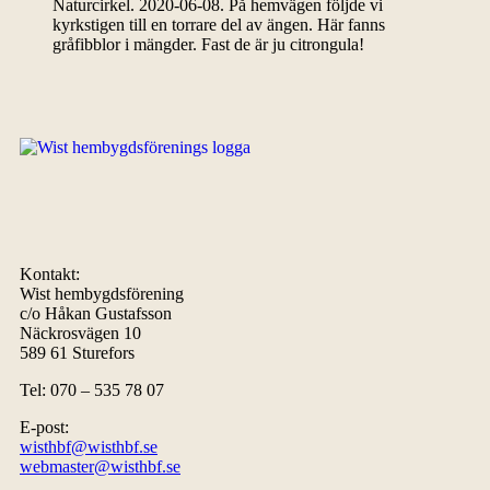
Naturcirkel. 2020-06-08. På hemvägen följde vi
kyrkstigen till en torrare del av ängen. Här fanns
gråfibblor i mängder. Fast de är ju citrongula!
Kontakt:
Wist hembygdsförening
c/o Håkan Gustafsson
Näckrosvägen 10
589 61 Sturefors
Tel: 070 – 535 78 07
E-post:
wisthbf@wisthbf.se
webmaster@wisthbf.se