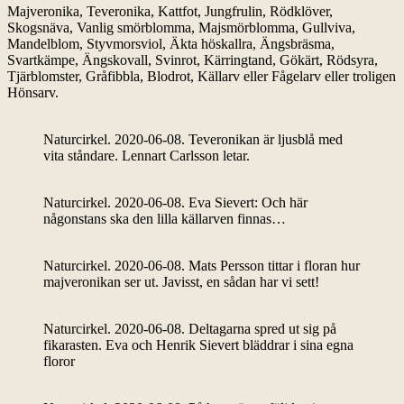
Majveronika, Teveronika, Kattfot, Jungfrulin, Rödklöver,
Skogsnäva, Vanlig smörblomma, Majsmörblomma, Gullviva,
Mandelblom, Styvmorsviol, Äkta höskallra, Ängsbräsma,
Svartkämpe, Ängskovall, Svinrot, Kärringtand, Gökärt, Rödsyra,
Tjärblomster, Gråfibbla, Blodrot, Källarv eller Fågelarv eller troligen
Hönsarv.
Naturcirkel. 2020-06-08. Teveronikan är ljusblå med
vita ståndare. Lennart Carlsson letar.
Naturcirkel. 2020-06-08. Eva Sievert: Och här
någonstans ska den lilla källarven finnas…
Naturcirkel. 2020-06-08. Mats Persson tittar i floran hur
majveronikan ser ut. Javisst, en sådan har vi sett!
Naturcirkel. 2020-06-08. Deltagarna spred ut sig på
fikarasten. Eva och Henrik Sievert bläddrar i sina egna
floror