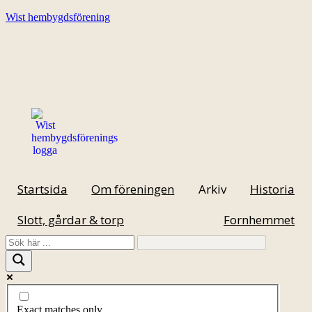
Wist hembygdsförening
Startsida
Om föreningen
Arkiv
Historia
Slott, gårdar & torp
Fornhemmet
Exact matches only