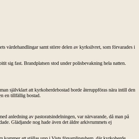
ts värdehandlingar samt större delen av kyrksilvret, som förvarades i
itit sig fast. Brandplatsen stod under polisbevakning hela natten.
n självklart att kyrkoherdebostad borde återuppföras nära intill den
en tillfällig bostad.
 med anledning av pastoratsindelningen, var närvarande, då man på
skadade. Glädjande nog hade även det äldre arkivrummets ej
 som kommer att ställas upp i Vists församlingshem, där kyrkoherde