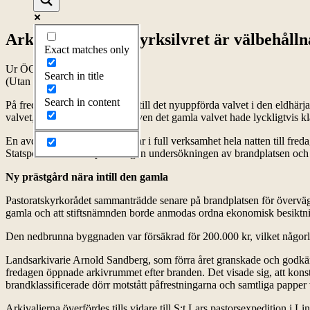
Arkivalierna och kyrksilvret är välbehålln
Exact matches only
Ur ÖC lördag 26 januari 1963
Search in title
(Utan bilder)
Search in content
På fredagen öppnades väggen till det nyuppförda valvet i den eldhärja
valvet, var allt i bästa skick. Även det gamla valvet hade lyckligtvis kl
En avdelning av brandkåren var i full verksamhet hela natten till freda
Statspolisen inledde på fredagen undersökningen av brandplatsen och
Ny prästgård nära intill den gamla
Pastoratskyrkorådet sammanträdde senare på brandplatsen för överväga
gamla och att stiftsnämnden borde anmodas ordna ekonomisk besiktnin
Den nedbrunna byggnaden var försäkrad för 200.000 kr, vilket någorl
Landsarkivarie Arnold Sandberg, som förra året granskade och godkänd
fredagen öppnade arkivrummet efter branden. Det visade sig, att konst
brandklassificerade dörr motstått påfrestningarna och samtliga papper
Arkivalierna överfördes tills vidare till S:t Lars pastorsexpedition i 