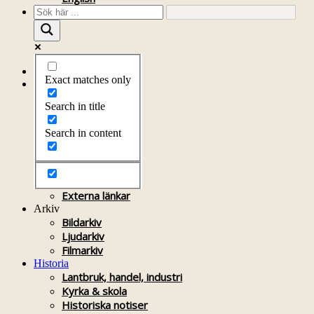
Startsida
Exact matches only
Om föreningen
Om föreningen
Search in title
Årsprogram
Kontakt
Search in content
Styrelsen
Bli medlem
Litteratur
Stadgar
Externa länkar
Arkiv
Bildarkiv
Ljudarkiv
Filmarkiv
Historia
Lantbruk, handel, industri
Kyrka & skola
Historiska notiser