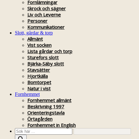
Fornlämningar
Skrock och sägner
Liv och Leverne
Personer
Kommunikationer
Slott, gårdar & torp
Allmänt
Vist socken
Lista gårdar och torp
Sturefors slott
Bjärka-Säby slott
Stavsätter
Hjortkälla
Bomtorpet
Natur i vist
Fornhemmet
Fornhemmet allmänt
Beskrivning 1997
Orienteringstavla
Örtagården
Fornhemmet in English