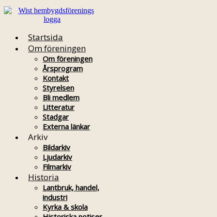
Startsida
Om föreningen
Om föreningen
Årsprogram
Kontakt
Styrelsen
Bli medlem
Litteratur
Stadgar
Externa länkar
Arkiv
Bildarkiv
Ljudarkiv
Filmarkiv
Historia
Lantbruk, handel,
industri
Kyrka & skola
Historiska notiser