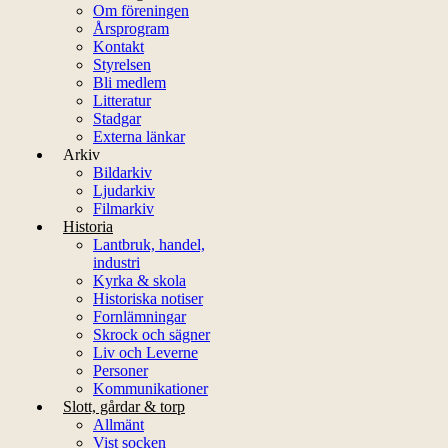
Om föreningen
Årsprogram
Kontakt
Styrelsen
Bli medlem
Litteratur
Stadgar
Externa länkar
Arkiv
Bildarkiv
Ljudarkiv
Filmarkiv
Historia
Lantbruk, handel,
industri
Kyrka & skola
Historiska notiser
Fornlämningar
Skrock och sägner
Liv och Leverne
Personer
Kommunikationer
Slott, gårdar & torp
Allmänt
Vist socken