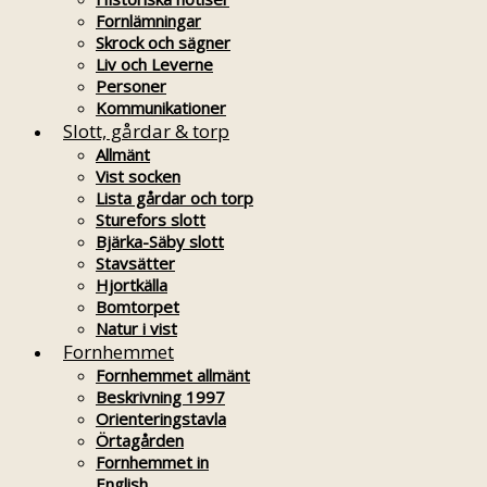
Fornlämningar
Skrock och sägner
Liv och Leverne
Personer
Kommunikationer
Slott, gårdar & torp
Allmänt
Vist socken
Lista gårdar och torp
Sturefors slott
Bjärka-Säby slott
Stavsätter
Hjortkälla
Bomtorpet
Natur i vist
Fornhemmet
Fornhemmet allmänt
Beskrivning 1997
Orienteringstavla
Örtagården
Fornhemmet in
English