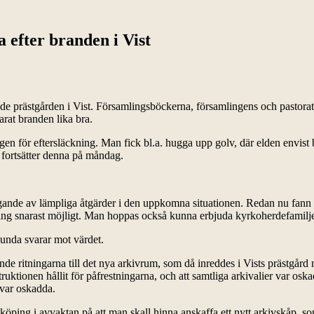
a efter branden i Vist
de prästgården i Vist. Församlingsböckerna, församlingens och pastorate
arat branden lika bra.
gen för eftersläckning. Man fick bl.a. hugga upp golv, där elden envist b
 fortsätter denna på måndag.
nde av lämpliga åtgärder i den uppkomna situationen. Redan nu fann ma
g snarast möjligt. Man hoppas också kunna erbjuda kyrkoherdefamiljen 
unda svarar mot värdet.
e ritningarna till det nya arkivrum, som då inreddes i Vists prästgård
ruktionen hållit för påfrestningarna, och att samtliga arkivalier var o
 var oskadda.
Linköping i avvaktan på att man skall hinna anskaffa ett nytt arkivskåp,