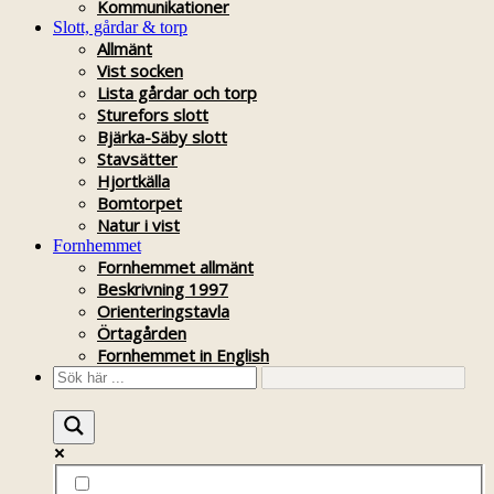
Kommunikationer
Slott, gårdar & torp
Allmänt
Vist socken
Lista gårdar och torp
Sturefors slott
Bjärka-Säby slott
Stavsätter
Hjortkälla
Bomtorpet
Natur i vist
Fornhemmet
Fornhemmet allmänt
Beskrivning 1997
Orienteringstavla
Örtagården
Fornhemmet in English