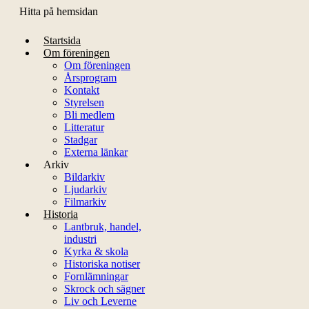
Hitta på hemsidan
Startsida
Om föreningen
Om föreningen
Årsprogram
Kontakt
Styrelsen
Bli medlem
Litteratur
Stadgar
Externa länkar
Arkiv
Bildarkiv
Ljudarkiv
Filmarkiv
Historia
Lantbruk, handel,
industri
Kyrka & skola
Historiska notiser
Fornlämningar
Skrock och sägner
Liv och Leverne