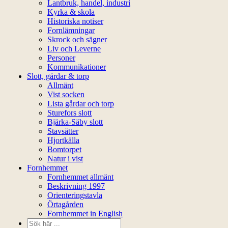
Lantbruk, handel, industri
Kyrka & skola
Historiska notiser
Fornlämningar
Skrock och sägner
Liv och Leverne
Personer
Kommunikationer
Slott, gårdar & torp
Allmänt
Vist socken
Lista gårdar och torp
Sturefors slott
Bjärka-Säby slott
Stavsätter
Hjortkälla
Bomtorpet
Natur i vist
Fornhemmet
Fornhemmet allmänt
Beskrivning 1997
Orienteringstavla
Örtagården
Fornhemmet in English