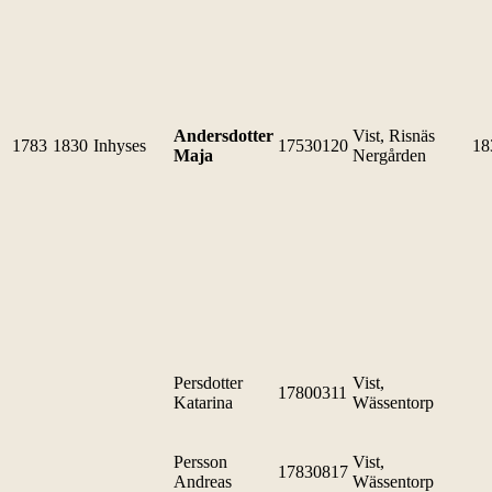
Andersdotter
Vist, Risnäs
1783
1830
Inhyses
17530120
18
Maja
Nergården
Persdotter
Vist,
17800311
Katarina
Wässentorp
Persson
Vist,
17830817
Andreas
Wässentorp