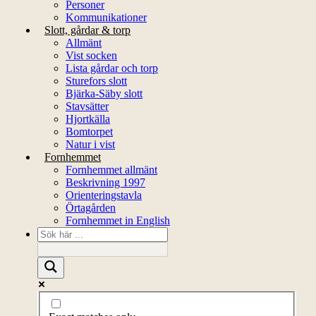
Personer
Kommunikationer
Slott, gårdar & torp
Allmänt
Vist socken
Lista gårdar och torp
Sturefors slott
Bjärka-Säby slott
Stavsätter
Hjortkälla
Bomtorpet
Natur i vist
Fornhemmet
Fornhemmet allmänt
Beskrivning 1997
Orienteringstavla
Örtagården
Fornhemmet in English