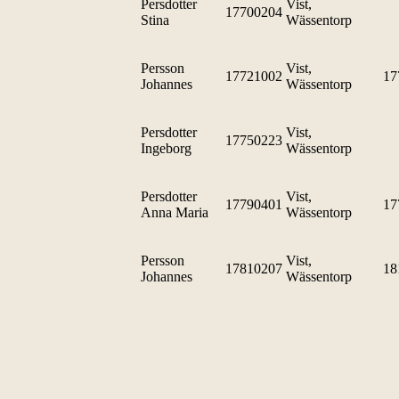
Persdotter
Vist,
17700204
Stina
Wässentorp
Persson
Vist,
17721002
17
Johannes
Wässentorp
Persdotter
Vist,
17750223
Ingeborg
Wässentorp
Persdotter
Vist,
17790401
17
Anna Maria
Wässentorp
Persson
Vist,
17810207
18
Johannes
Wässentorp