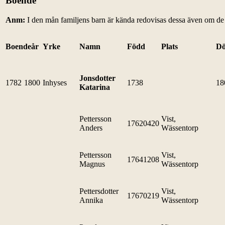
Boende
Anm:
I den mån familjens barn är kända redovisas dessa även om de in
Boendeår
Yrke
Namn
Född
Plats
D
Jonsdotter
1782
1800
Inhyses
1738
18
Katarina
Pettersson
Vist,
17620420
Anders
Wässentorp
Pettersson
Vist,
17641208
Magnus
Wässentorp
Pettersdotter
Vist,
17670219
Annika
Wässentorp