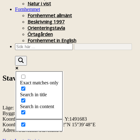
Natur i vist
Fornhemmet
Fornhemmet allmänt
Beskrivning 1997
Orienteringstavla
Örtagården
Fornhemmet in English
Stavslund
Exact matches only
Search in title
Stavslund
Search in content
Läge:
Byggt:
Koordinater RT90:
X:6463198 Y:1491683
Koordinater WGS84: 58°17’32″N 15°39’48″E
Adress: Stavsätter Stavslund 1