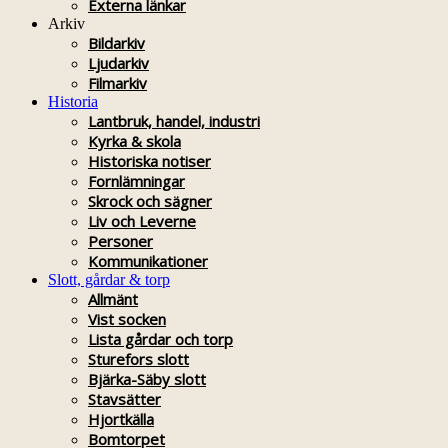
Externa länkar
Arkiv
Bildarkiv
Ljudarkiv
Filmarkiv
Historia
Lantbruk, handel, industri
Kyrka & skola
Historiska notiser
Fornlämningar
Skrock och sägner
Liv och Leverne
Personer
Kommunikationer
Slott, gårdar & torp
Allmänt
Vist socken
Lista gårdar och torp
Sturefors slott
Bjärka-Säby slott
Stavsätter
Hjortkälla
Bomtorpet