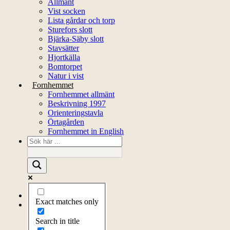
Allmänt
Vist socken
Lista gårdar och torp
Sturefors slott
Bjärka-Säby slott
Stavsätter
Hjortkälla
Bomtorpet
Natur i vist
Fornhemmet
Fornhemmet allmänt
Beskrivning 1997
Orienteringstavla
Örtagården
Fornhemmet in English
Startsida
Exact matches only
Om föreningen
Om föreningen
Search in title
Årsprogram