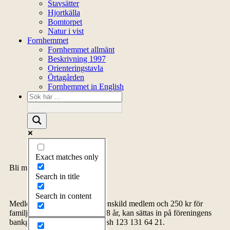
Stavsätter
Hjortkälla
Bomtorpet
Natur i vist
Fornhemmet
Fornhemmet allmänt
Beskrivning 1997
Orienteringstavla
Örtagården
Fornhemmet in English
Exact matches only
Bli medlem
Search in title
Search in content
Medlemsavgiften, 150 kr för enskild medlem och 250 kr för
familj inklusive barn upp till 18 år, kan sättas in på föreningens
bankgiro 5278-4576 eller Swish 123 131 64 21.