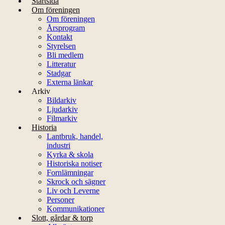
Startsida
Om föreningen
Om föreningen
Årsprogram
Kontakt
Styrelsen
Bli medlem
Litteratur
Stadgar
Externa länkar
Arkiv
Bildarkiv
Ljudarkiv
Filmarkiv
Historia
Lantbruk, handel,
industri
Kyrka & skola
Historiska notiser
Fornlämningar
Skrock och sägner
Liv och Leverne
Personer
Kommunikationer
Slott, gårdar & torp