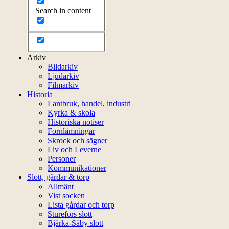
Kontakt
Search in content
Styrelsen
Bli medlem
Litteratur
Stadgar
Externa länkar
Arkiv
Bildarkiv
Ljudarkiv
Filmarkiv
Historia
Lantbruk, handel, industri
Kyrka & skola
Historiska notiser
Fornlämningar
Skrock och sägner
Liv och Leverne
Personer
Kommunikationer
Slott, gårdar & torp
Allmänt
Vist socken
Lista gårdar och torp
Sturefors slott
Bjärka-Säby slott