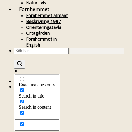
Natur i vist
Fornhemmet
Fornhemmet allmänt
Beskrivning 1997
Orienteringstavla
Örtagården
Fornhemmet in
English
Startsida
Exact matches only
Om föreningen
Om föreningen
Search in title
Årsprogram
Kontakt
Search in content
Styrelsen
Bli medlem
Litteratur
Stadgar