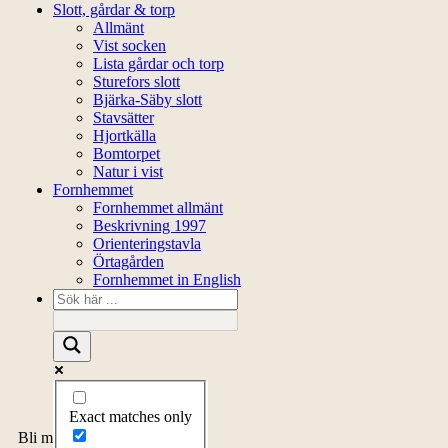
Slott, gårdar & torp
Allmänt
Vist socken
Lista gårdar och torp
Sturefors slott
Bjärka-Säby slott
Stavsätter
Hjortkälla
Bomtorpet
Natur i vist
Fornhemmet
Fornhemmet allmänt
Beskrivning 1997
Orienteringstavla
Örtagården
Fornhemmet in English
Exact matches only
Bli medlem