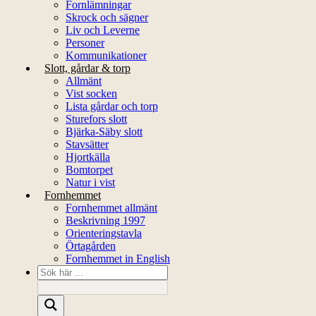
Fornlämningar
Skrock och sägner
Liv och Leverne
Personer
Kommunikationer
Slott, gårdar & torp
Allmänt
Vist socken
Lista gårdar och torp
Sturefors slott
Bjärka-Säby slott
Stavsätter
Hjortkälla
Bomtorpet
Natur i vist
Fornhemmet
Fornhemmet allmänt
Beskrivning 1997
Orienteringstavla
Örtagården
Fornhemmet in English