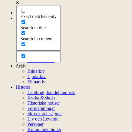
Startsida
Exact matches only
Om föreningen
Om föreningen
Search in title
Årsprogram
Kontakt
Search in content
Styrelsen
Bli medlem
Litteratur
Stadgar
Externa länkar
Arkiv
Bildarkiv
Ljudarkiv
Filmarkiv
Historia
Lantbruk, handel, industri
Kyrka & skola
Historiska notiser
Fornlämningar
Skrock och sägner
Liv och Leverne
Personer
Kommunikationer