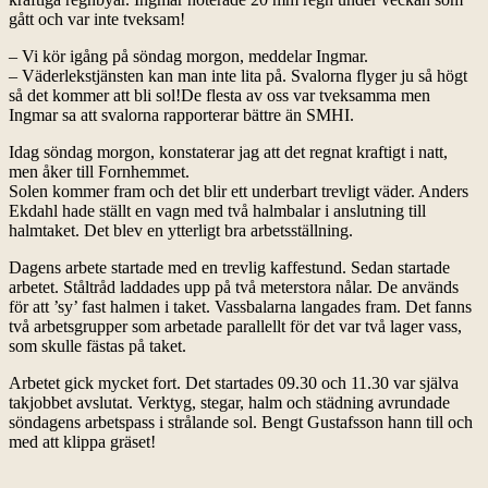
gått och var inte tveksam!
– Vi kör igång på söndag morgon, meddelar Ingmar.
– Väderlekstjänsten kan man inte lita på. Svalorna flyger ju så högt
så det kommer att bli sol!De flesta av oss var tveksamma men
Ingmar sa att svalorna rapporterar bättre än SMHI.
Idag söndag morgon, konstaterar jag att det regnat kraftigt i natt,
men åker till Fornhemmet.
Solen kommer fram och det blir ett underbart trevligt väder. Anders
Ekdahl hade ställt en vagn med två halmbalar i anslutning till
halmtaket. Det blev en ytterligt bra arbetsställning.
Dagens arbete startade med en trevlig kaffestund. Sedan startade
arbetet. Ståltråd laddades upp på två meterstora nålar. De används
för att ’sy’ fast halmen i taket. Vassbalarna langades fram. Det fanns
två arbetsgrupper som arbetade parallellt för det var två lager vass,
som skulle fästas på taket.
Arbetet gick mycket fort. Det startades 09.30 och 11.30 var själva
takjobbet avslutat. Verktyg, stegar, halm och städning avrundade
söndagens arbetspass i strålande sol. Bengt Gustafsson hann till och
med att klippa gräset!