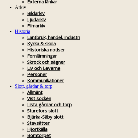
Externa länkar
Arkiv
Bildarkiv
Ljudarkiv
Filmarkiv
Historia
Lantbruk, handel, industri
Kyrka & skola
Historiska notiser
Fornlämningar
Skrock och sägner
Liv och Leverne
Personer
Kommunikationer
Slott, gårdar & torp
Allmänt
Vist socken
Lista gårdar och torp
Sturefors slott
Bjärka-Säby slott
Stavsätter
Hjortkälla
Bomtorpet