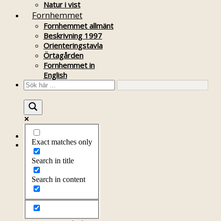
Natur i vist
Fornhemmet
Fornhemmet allmänt
Beskrivning 1997
Orienteringstavla
Örtagården
Fornhemmet in
English
Startsida
Exact matches only
Om föreningen
Om föreningen
Search in title
Årsprogram
Kontakt
Search in content
Styrelsen
Bli medlem
Litteratur
Stadgar