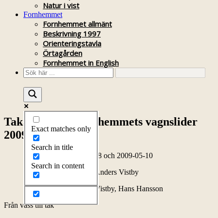
Natur i vist
Fornhemmet
Fornhemmet allmänt
Beskrivning 1997
Orienteringstavla
Örtagården
Fornhemmet in English
Takarbete på Fornhemmets vagnslider
Exact matches only
2009
Search in title
2009-04-08 och 2009-05-10
Search in content
Text Anders Vistby
Foto Anders Vistby, Hans Hansson
Från vass till tak