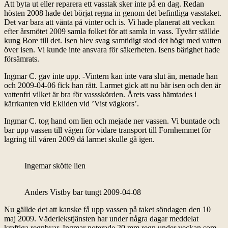
Att byta ut eller reparera ett vasstak sker inte på en dag. Redan
hösten 2008 hade det börjat regna in genom det befintliga vasstaket.
Det var bara att vänta på vinter och is. Vi hade planerat att veckan
efter årsmötet 2009 samla folket för att samla in vass. Tyvärr ställde
kung Bore till det. Isen blev svag samtidigt stod det högt med vatten
över isen. Vi kunde inte ansvara för säkerheten. Isens bärighet hade
försämrats.
Ingmar C. gav inte upp. -Vintern kan inte vara slut än, menade han
och 2009-04-06 fick han rätt. Larmet gick att nu bär isen och den är
vattenfri vilket är bra för vassskörden. Årets vass hämtades i
kärrkanten vid Ekliden vid ’Vist vägkors’.
Ingmar C. tog hand om lien och mejade ner vassen. Vi buntade och
bar upp vassen till vägen för vidare transport till Fornhemmet för
lagring till våren 2009 då larmet skulle gå igen.
Ingemar skötte lien
Anders Vistby bar tungt 2009-04-08
Nu gällde det att kanske få upp vassen på taket söndagen den 10
maj 2009. Väderlekstjänsten har under några dagar meddelat
kraftiga regnbyar. Ingmar noterade 20 mm regn under veckan som