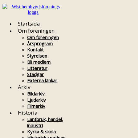
Startsida
Om föreningen
Om föreningen
Årsprogram
Kontakt
Styrelsen
Bli medlem
Litteratur
Stadgar
Externa länkar
Arkiv
Bildarkiv
Ljudarkiv
Filmarkiv
Historia
Lantbruk, handel,
industri
Kyrka & skola
Historiska notiser