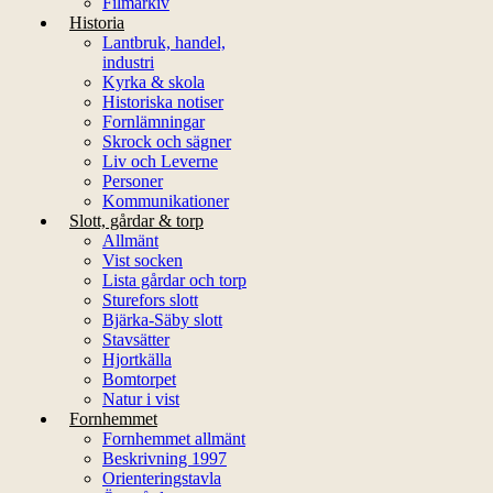
Filmarkiv
Historia
Lantbruk, handel,
industri
Kyrka & skola
Historiska notiser
Fornlämningar
Skrock och sägner
Liv och Leverne
Personer
Kommunikationer
Slott, gårdar & torp
Allmänt
Vist socken
Lista gårdar och torp
Sturefors slott
Bjärka-Säby slott
Stavsätter
Hjortkälla
Bomtorpet
Natur i vist
Fornhemmet
Fornhemmet allmänt
Beskrivning 1997
Orienteringstavla