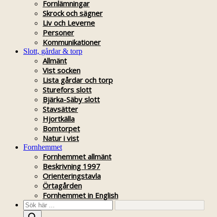
Fornlämningar
Skrock och sägner
Liv och Leverne
Personer
Kommunikationer
Slott, gårdar & torp
Allmänt
Vist socken
Lista gårdar och torp
Sturefors slott
Bjärka-Säby slott
Stavsätter
Hjortkälla
Bomtorpet
Natur i vist
Fornhemmet
Fornhemmet allmänt
Beskrivning 1997
Orienteringstavla
Örtagården
Fornhemmet in English