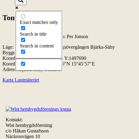
Tomta
Exact matches only
Search in title
Tomta, 2024-05-21. Foto: Per Jonson
Search in content
Läge: ca 1 km öster om järnvägsövergången Bjärka-Säby
Byggt:
Koordinater RT90: X:6460043 Y:1497690
Koordinater WGS84: 58°15’50″N 15°45’57″E
Adress: Bjärka-Säby Tomta 1
Karta Lantmäteriet
Kontakt:
Wist hembygdsförening
c/o Håkan Gustafsson
Näckrosvägen 10