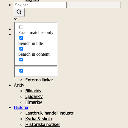
Startsida
Exact matches only
Om föreningen
Om föreningen
Search in title
Årsprogram
Kontakt
Search in content
Styrelsen
Bli medlem
Litteratur
Stadgar
Externa länkar
Arkiv
Bildarkiv
Ljudarkiv
Filmarkiv
Historia
Lantbruk, handel, industri
Kyrka & skola
Historiska notiser