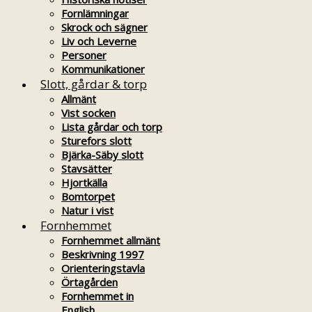
Fornlämningar
Skrock och sägner
Liv och Leverne
Personer
Kommunikationer
Slott, gårdar & torp
Allmänt
Vist socken
Lista gårdar och torp
Sturefors slott
Bjärka-Säby slott
Stavsätter
Hjortkälla
Bomtorpet
Natur i vist
Fornhemmet
Fornhemmet allmänt
Beskrivning 1997
Orienteringstavla
Örtagården
Fornhemmet in
English