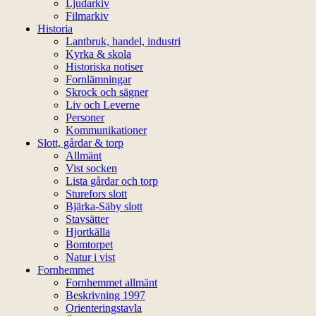
Ljudarkiv
Filmarkiv
Historia
Lantbruk, handel, industri
Kyrka & skola
Historiska notiser
Fornlämningar
Skrock och sägner
Liv och Leverne
Personer
Kommunikationer
Slott, gårdar & torp
Allmänt
Vist socken
Lista gårdar och torp
Sturefors slott
Bjärka-Säby slott
Stavsätter
Hjortkälla
Bomtorpet
Natur i vist
Fornhemmet
Fornhemmet allmänt
Beskrivning 1997
Orienteringstavla