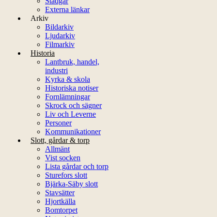
Stadgar
Externa länkar
Arkiv
Bildarkiv
Ljudarkiv
Filmarkiv
Historia
Lantbruk, handel,
industri
Kyrka & skola
Historiska notiser
Fornlämningar
Skrock och sägner
Liv och Leverne
Personer
Kommunikationer
Slott, gårdar & torp
Allmänt
Vist socken
Lista gårdar och torp
Sturefors slott
Bjärka-Säby slott
Stavsätter
Hjortkälla
Bomtorpet