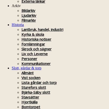
Externa länkar
Arkiv
Bildarkiv
Ljudarkiv
Filmarkiv
Historia
Lantbruk, handel, industri
Kyrka & skola
Historiska notiser
Fornlämningar
Skrock och sägner
Liv och Leverne
Personer
Kommunikationer
Slott, gårdar & torp
Allmänt
Vist socken
Lista gårdar och torp
Sturefors slott
Bjärka-Säby slott
Stavsätter
Hjortkälla
Bomtorpet