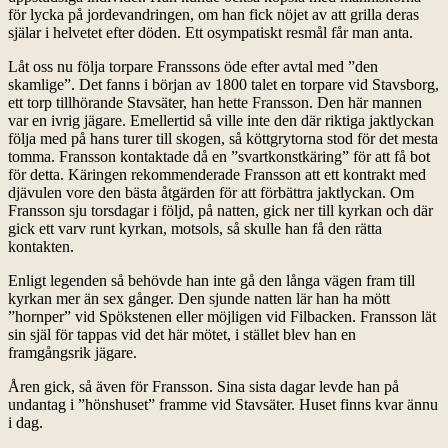
för lycka på jordevandringen, om han fick nöjet av att grilla deras
själar i helvetet efter döden. Ett osympatiskt resmål får man anta.
Låt oss nu följa torpare Franssons öde efter avtal med ”den
skamlige”. Det fanns i början av 1800 talet en torpare vid Stavsborg,
ett torp tillhörande Stavsäter, han hette Fransson. Den här mannen
var en ivrig jägare. Emellertid så ville inte den där riktiga jaktlyckan
följa med på hans turer till skogen, så köttgrytorna stod för det mesta
tomma. Fransson kontaktade då en ”svartkonstkäring” för att få bot
för detta. Käringen rekommenderade Fransson att ett kontrakt med
djävulen vore den bästa åtgärden för att förbättra jaktlyckan. Om
Fransson sju torsdagar i följd, på natten, gick ner till kyrkan och där
gick ett varv runt kyrkan, motsols, så skulle han få den rätta
kontakten.
Enligt legenden så behövde han inte gå den långa vägen fram till
kyrkan mer än sex gånger. Den sjunde natten lär han ha mött
”hornper” vid Spökstenen eller möjligen vid Filbacken. Fransson lät
sin själ för tappas vid det här mötet, i stället blev han en
framgångsrik jägare.
Åren gick, så även för Fransson. Sina sista dagar levde han på
undantag i ”hönshuset” framme vid Stavsäter. Huset finns kvar ännu
i dag.