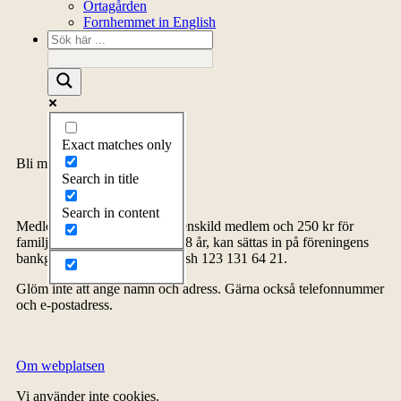
Örtagården
Fornhemmet in English
Exact matches only
Bli medlem
Search in title
Search in content
Medlemsavgiften, 150 kr för enskild medlem och 250 kr för
familj inklusive barn upp till 18 år, kan sättas in på föreningens
bankgiro 5278-4576 eller Swish 123 131 64 21.
Glöm inte att ange namn och adress. Gärna också telefonnummer
och e-postadress.
Om webplatsen
Vi använder inte cookies.