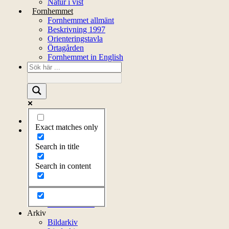
Natur i vist
Fornhemmet
Fornhemmet allmänt
Beskrivning 1997
Orienteringstavla
Örtagården
Fornhemmet in English
Startsida
Exact matches only
Om föreningen
Om föreningen
Search in title
Årsprogram
Kontakt
Search in content
Styrelsen
Bli medlem
Litteratur
Stadgar
Externa länkar
Arkiv
Bildarkiv