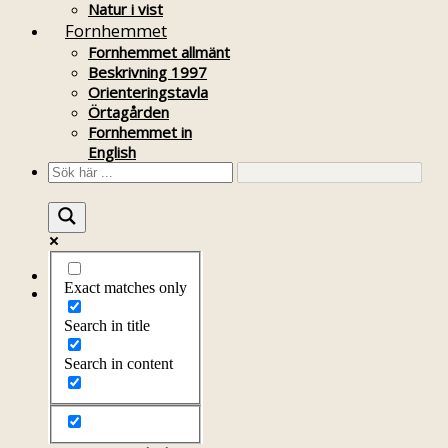
Natur i vist
Fornhemmet
Fornhemmet allmänt
Beskrivning 1997
Orienteringstavla
Örtagården
Fornhemmet in
English
Startsida
Exact matches only
Om föreningen
Om föreningen
Search in title
Årsprogram
Kontakt
Search in content
Styrelsen
Bli medlem
Litteratur
Stadgar