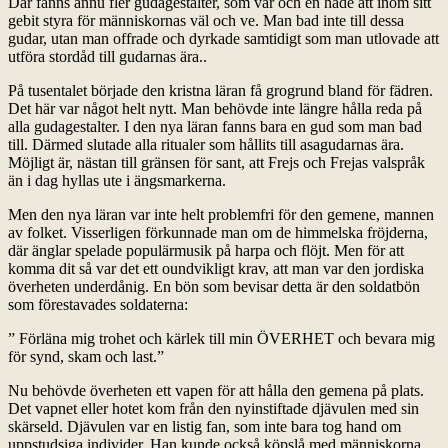
Där fanns ännu fler gudagestalter, som var och en hade att inom sitt
gebit styra för människornas väl och ve. Man bad inte till dessa
gudar, utan man offrade och dyrkade samtidigt som man utlovade att
utföra stordåd till gudarnas ära..
På tusentalet började den kristna läran få grogrund bland för fädren.
Det här var något helt nytt. Man behövde inte längre hålla reda på
alla gudagestalter. I den nya läran fanns bara en gud som man bad
till. Därmed slutade alla ritualer som hållits till asagudarnas ära.
Möjligt är, nästan till gränsen för sant, att Frejs och Frejas valspråk
än i dag hyllas ute i ängsmarkerna.
Men den nya läran var inte helt problemfri för den gemene, mannen
av folket. Visserligen förkunnade man om de himmelska fröjderna,
där änglar spelade populärmusik på harpa och flöjt. Men för att
komma dit så var det ett oundvikligt krav, att man var den jordiska
överheten underdånig. En bön som bevisar detta är den soldatbön
som förestavades soldaterna:
” Förläna mig trohet och kärlek till min ÖVERHET och bevara mig
för synd, skam och last.”
Nu behövde överheten ett vapen för att hålla den gemena på plats.
Det vapnet eller hotet kom från den nyinstiftade djävulen med sin
skärseld. Djävulen var en listig fan, som inte bara tog hand om
uppstudsiga individer. Han kunde också köpslå med människorna