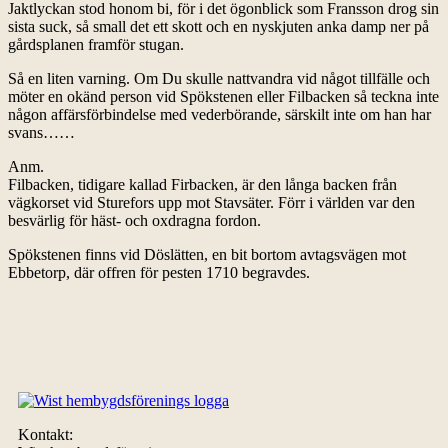
Jaktlyckan stod honom bi, för i det ögonblick som Fransson drog sin
sista suck, så small det ett skott och en nyskjuten anka damp ner på
gårdsplanen framför stugan.
Så en liten varning. Om Du skulle nattvandra vid något tillfälle och
möter en okänd person vid Spökstenen eller Filbacken så teckna inte
någon affärsförbindelse med vederbörande, särskilt inte om han har
svans……
Anm.
Filbacken, tidigare kallad Firbacken, är den långa backen från
vägkorset vid Sturefors upp mot Stavsäter. Förr i världen var den
besvärlig för häst- och oxdragna fordon.
Spökstenen finns vid Döslätten, en bit bortom avtagsvägen mot
Ebbetorp, där offren för pesten 1710 begravdes.
Kontakt: