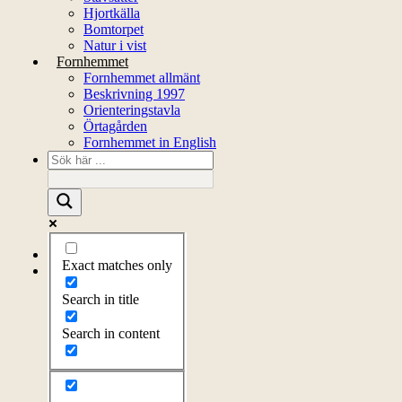
Hjortkälla
Bomtorpet
Natur i vist
Fornhemmet
Fornhemmet allmänt
Beskrivning 1997
Orienteringstavla
Örtagården
Fornhemmet in English
Startsida
Exact matches only
Om föreningen
Om föreningen
Search in title
Årsprogram
Kontakt
Search in content
Styrelsen
Bli medlem
Litteratur
Stadgar
Externa länkar