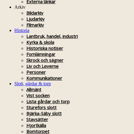
Externa länkar
Arkiv
Bildarkiv
Ljudarkiv
Filmarkiv
Historia
Lantbruk, handel, industri
Kyrka & skola
Historiska notiser
Fornlämningar
Skrock och sägner
Liv och Leverne
Personer
Kommunikationer
Slott, gårdar & torp
Allmänt
Vist socken
Lista gårdar och torp
Sturefors slott
Bjärka-Säby slott
Stavsätter
Hjortkälla
Bomtorpet