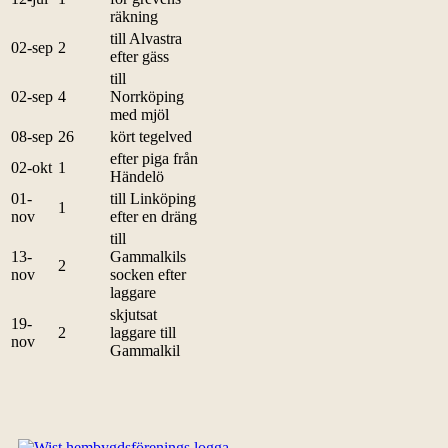
räkning
till Alvastra
02-sep
2
efter gäss
till
02-sep
4
Norrköping
med mjöl
08-sep
26
kört tegelved
efter piga från
02-okt
1
Händelö
01-
till Linköping
1
nov
efter en dräng
till
13-
Gammalkils
2
nov
socken efter
laggare
skjutsat
19-
2
laggare till
nov
Gammalkil