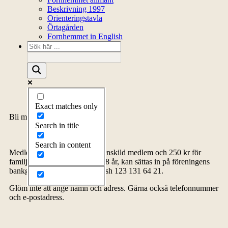
Beskrivning 1997
Orienteringstavla
Örtagården
Fornhemmet in English
Exact matches only
Bli medlem
Search in title
Search in content
Medlemsavgiften, 150 kr för enskild medlem och 250 kr för
familj inklusive barn upp till 18 år, kan sättas in på föreningens
bankgiro 5278-4576 eller Swish 123 131 64 21.
Glöm inte att ange namn och adress. Gärna också telefonnummer
och e-postadress.