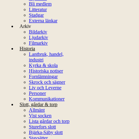
Bli medlem
Litteratur
Stadgar
Externa länkar
Arkiv
Bildarkiv
Ljudarkiv
Filmarkiv
Historia
Lantbruk, handel,
industri
Kyrka & skola
Historiska notiser
Fornlämningar
Skrock och sägner
Liv och Leverne
Personer
Kommunikationer
Slott, gårdar & torp
Allmänt
Vist socken
Lista gårdar och torp
Sturefors slott
Bjärka-Säby slott
Stavsätter