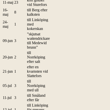
kört gödsel
11-maj
23
vid Sturefors
16-
till Berg efter
8
maj
kalksten
till Linköping
24-
1
med
maj
kokerskan
”skjutsat
wattendrickare
09-jun
3
till Medewid
brunn”
till
20-jun
2
Norrköping
efter salt
efter en
21-jun
1
kvarnsten vid
Slattefors
till
05-jul
3
Norrköping
med ull
till Småland
11-jul
3
efter får
till Linköping
12-jul
1
för grevens