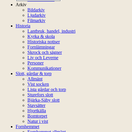
Arkiv
Bildarkiv
Ljudarkiv
Filmarkiv
Historia
Lantbruk, handel, industri
Kyrka & skola
Historiska notiser
Fornlämningar
Skrock och sägner
Liv och Leverne
Personer
Kommunikationer
Slott, gårdar & torp
Allmänt
Vist socken
Lista gårdar och torp
Sturefors slott
Bjärka-Säby slott
Stavsätter
Hjortkälla
Bomtorpet
Natur i vist
Fornhemmet
Fornhemmet allmänt