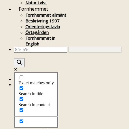
Natur i vist
Fornhemmet
Fornhemmet allmänt
Beskrivning 1997
Orienteringstavla
Örtagården
Fornhemmet in
English
Startsida
Exact matches only
Om föreningen
Om föreningen
Search in title
Årsprogram
Kontakt
Search in content
Styrelsen
Bli medlem
Litteratur
Stadgar