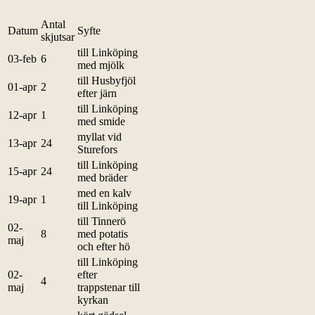
Antal
Datum
Syfte
skjutsar
till Linköping
03-feb
6
med mjölk
till Husbyfjöl
01-apr
2
efter järn
till Linköping
12-apr
1
med smide
myllat vid
13-apr
24
Sturefors
till Linköping
15-apr
24
med bräder
med en kalv
19-apr
1
till Linköping
till Tinnerö
02-
8
med potatis
maj
och efter hö
till Linköping
02-
efter
4
maj
trappstenar till
kyrkan