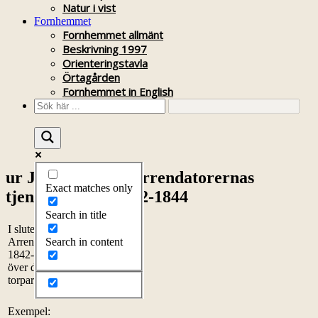
Natur i vist
Fornhemmet
Fornhemmet allmänt
Beskrivning 1997
Orienteringstavla
Örtagården
Fornhemmet in English
ur Journal öfver Arrendatorernas
Exact matches only
tjenstbarheter 1842-1844
Search in title
I slutet av ”Journal öfver
Search in content
Arrendatorernas tjenstbarheter
1842-1844,1 finns förteckning
över dagsverksbönders och
torpares resor.
Exempel: