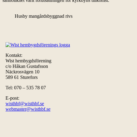
sannolikhet varit förutsättningen för kyrkbyns tillkomst.
Husby mangårdsbyggnad rivs
Kontakt:
Wist hembygdsförening
c/o Håkan Gustafsson
Näckrosvägen 10
589 61 Sturefors
Tel: 070 – 535 78 07
E-post:
wisthbf@wisthbf.se
webmaster@wisthbf.se