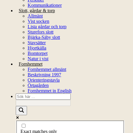
Kommunikationer
Slott, gårdar & torp
Allmänt
Vist socken
Lista gårdar och torp
Sturefors slott
Bjärka-Säby slott
Stavsätter
Hjortkälla
Bomtorpet
Natur i vist
Fornhemmet
Fornhemmet allmänt
Beskrivning 1997
Orienteringstavla
Örtagården
Fornhemmet in English
Exact matches only