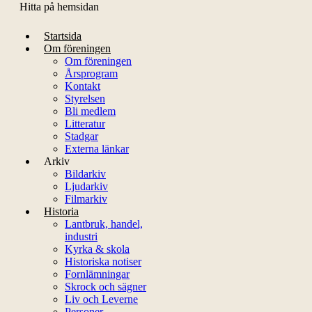
Hitta på hemsidan
Startsida
Om föreningen
Om föreningen
Årsprogram
Kontakt
Styrelsen
Bli medlem
Litteratur
Stadgar
Externa länkar
Arkiv
Bildarkiv
Ljudarkiv
Filmarkiv
Historia
Lantbruk, handel,
industri
Kyrka & skola
Historiska notiser
Fornlämningar
Skrock och sägner
Liv och Leverne
Personer