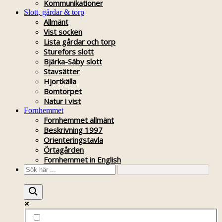
Kommunikationer
Slott, gårdar & torp
Allmänt
Vist socken
Lista gårdar och torp
Sturefors slott
Bjärka-Säby slott
Stavsätter
Hjortkälla
Bomtorpet
Natur i vist
Fornhemmet
Fornhemmet allmänt
Beskrivning 1997
Orienteringstavla
Örtagården
Fornhemmet in English