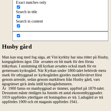
Exact matches only
Search in title
Search in content
Husby gård
Man kan nog med fog säga, att Vist kyrkby har sina rötter på Husby,
kungsgårdens ägor. Där avsattes en bit mark för den första
träkyrkan. I anslutning till kyrkan avsattes också mark för en
gemensam kyrkogård. När Kyrkan under 1800-talet behövde mera
mark för utbyggnad av kyrkogården gjordes markförvärvet först
genom arrende, sedan genom marklösen från Husby gård, vars
ägogränser gick ända intill kyrkogårdsmuren.
År 1900 fanns en manbyggnad av timmer, uppförd på 1870-talet.
Dessutom måste rimligen ha funnits ett antal ekonomibyggnader.
1919 uppfördes ytterligare ett boningshus av trä. Ladugård av trä
uppfördes 1909 och ett magasin uppfördes 1941.