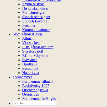
Kyrka & skola
Historiska notiser
Fornlämningar
Skrock och sägner
Liv och Leverne
Personer
Kommunikationer
Slott, gårdar & torp
Allmänt
Vist socken
Lista gårdar och torp
Sturefors slott
Bjärka-Säby slott
Stavsätter
Hjortkälla
Bomtorpet
Natur i vist
Fornhemmet
Fornhemmet allmänt
Beskrivning 1997
Orienteringstavla
Örtagården
Fornhemmet in English