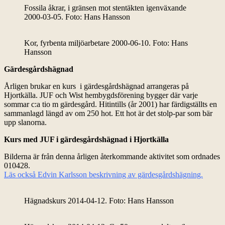
Fossila åkrar, i gränsen mot stentäkten igenväxande
2000-03-05. Foto: Hans Hansson
Kor, fyrbenta miljöarbetare 2000-06-10. Foto: Hans
Hansson
Gärdesgårdshägnad
Årligen brukar en kurs i gärdesgårdshägnad arrangeras på
Hjortkälla. JUF och Wist hembygdsförening bygger där varje
sommar c:a tio m gärdesgård. Hitintills (år 2001) har färdigställts en
sammanlagd längd av om 250 hot. Ett hot är det stolp-par som bär
upp slanorna.
Kurs med JUF i gärdesgårdshägnad i Hjortkälla
Bilderna är från denna årligen återkommande aktivitet som ordnades
010428.
Läs också Edvin Karlsson beskrivning av gärdesgårdshägning.
Hägnadskurs 2014-04-12. Foto: Hans Hansson