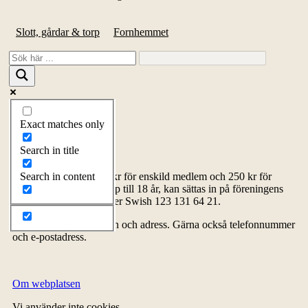
Slott, gårdar & torp
Fornhemmet
Exact matches only
Bli medlem
Search in title
Medlemsavgiften, 150 kr för enskild medlem och 250 kr för
Search in content
familj inklusive barn upp till 18 år, kan sättas in på föreningens
bankgiro 5278-4576 eller Swish 123 131 64 21.
Glöm inte att ange namn och adress. Gärna också telefonnummer
och e-postadress.
Om webplatsen
Vi använder inte cookies.