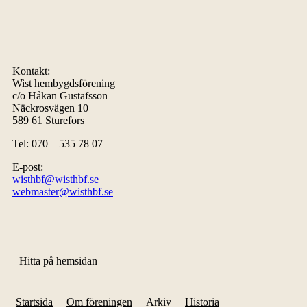
Kontakt:
Wist hembygdsförening
c/o Håkan Gustafsson
Näckrosvägen 10
589 61 Sturefors
Tel: 070 – 535 78 07
E-post:
wisthbf@wisthbf.se
webmaster@wisthbf.se
Hitta på hemsidan
Startsida
Om föreningen
Arkiv
Historia