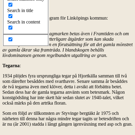
skötsel
Search in title
Utdrag ur Naturvårdsprogram för Linköpings kommun:
Search in content
Bibehållande av värden:
Naturvärdet består om hagmarken betas även i Framtiden och om
området undantas frän ytterligare åtgärder som kan skada
naturmiljön. Bete är även en förutsättning för att det gamla mönstret
av gamla åkrar ska framträda. I blandskogen behålls
lövdominansen genom regelbunden utgallring av gran.
Tegarna
:
1934 plöjdes fyra ursprungliga tegar på Hjortkälla samman till två
som därefter besåddes med svarthavre. Senare samma år besåddes
de två tegarna även med klöver, detta i avsikt att förbättra betet.
Sedan dess har de gamla tegarna använts som betesmark. Någon
konstgödsling har inte skett här sedan slutet av 1940-talet, vilket
också märks på den artrika floran.
Som en följd av tillkomsten av Styvinge bergtäkt år 1975 och
närheten till denna har några mindre tegar tagits ur betesdriften och
är nu (år 2001) stadda i långt gången igenväxning med asp och gran.