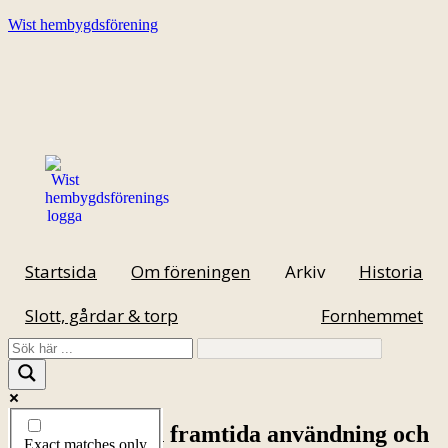
Wist hembygdsförening
Startsida
Om föreningen
Arkiv
Historia
Slott, gårdar & torp
Fornhemmet
Nuvarande och framtida användning och
Exact matches only