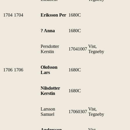
1704
1704
Eriksson Per
1680C
? Anna
1680C
Persdotter
Vist,
17041007
Kerstin
Tegneby
Olofsson
1706
1706
1680C
Lars
Nilsdotter
1680C
Kerstin
Larsson
Vist,
17060307
Samuel
Tegneby
Andersson
Vist,