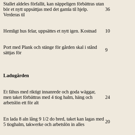
Stallet aldeles förfallit, kan näppeligen förbättras utan
bör et nytt uppsättjas med det gamla til hjelp.
36
Verderas til
Hemligt hus felar, uppsättes et nytt igen. Kostnad
10
Port med Plank och stänge för gården skal i stånd
9
sättjas för
Ladugården
Et fähus med riktigt innanrede och goda wäggar,
men taket förbättras med 4 tiog halm, häng och
24
arbetslön ett för alt
En lada 8 aln lång 9 1/2 do bred, taket kan lagas med
20
5 tioghalm, takwerke och arbetslön in alles