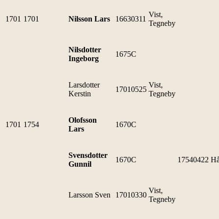
Vist,
1701
1701
Nilsson Lars
16630311
Tegneby
Nilsdotter
1675C
Ingeborg
Larsdotter
Vist,
17010525
Kerstin
Tegneby
Olofsson
1701
1754
1670C
Lars
Svensdotter
1670C
17540422
Hå
Gunnil
Vist,
Larsson Sven
17010330
Tegneby