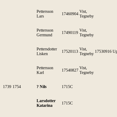
Pettersson
Vist,
17460904
Lars
Tegneby
Pettersson
Vist,
17490119
Germund
Tegneby
Pettersdotter
Vist,
17520113
17530916
Up
Lisken
Tegneby
Pettersson
Vist,
17540827
Karl
Tegneby
1739
1754
? Nils
1715C
Larsdotter
1715C
Katarina