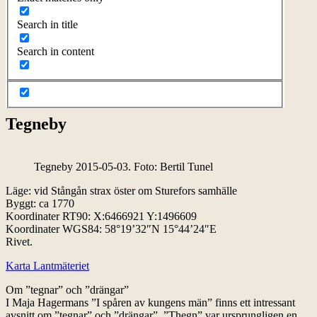
Search in title
Search in content
Tegneby
Tegneby 2015-05-03. Foto: Bertil Tunel
Läge: vid Stångån strax öster om Sturefors samhälle
Byggt: ca 1770
Koordinater RT90: X:6466921 Y:1496609
Koordinater WGS84: 58°19’32″N 15°44’24″E
Rivet.
Karta Lantmäteriet
Om ”tegnar” och ”drängar”
I Maja Hagermans ”I spåren av kungens män” finns ett intressant
avsnitt om ”tegnar” och ”drängar”. ”Thegn” var ursprungligen en