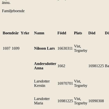
ännu.
Familjeboende
Boendeår
Yrke
Namn
Född
Plats
Död
Dö
Vist,
1697
1699
Nilsson Lars
16630311
Tegneby
Andersdotter
1662
16981225
Ba
Anna
Larsdotter
Vist,
16970701
Kerstin
Tegneby
Larsdotter
Vist,
16981225
16990308
Maria
Tegneby