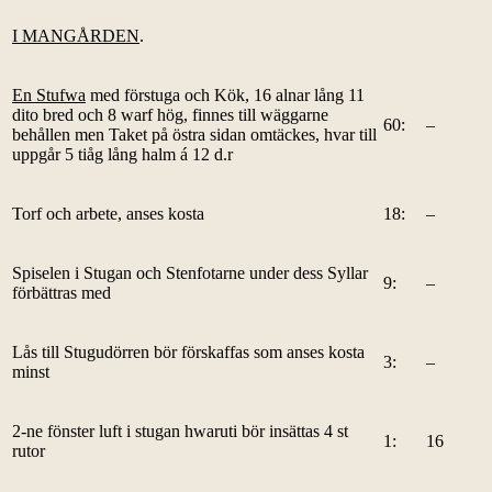
I MANGÅRDEN
.
En Stufwa
med förstuga och Kök, 16 alnar lång 11
dito bred och 8 warf hög, finnes till wäggarne
60:
–
behållen men Taket på östra sidan omtäckes, hvar till
uppgår 5 tiåg lång halm á 12 d.r
Torf och arbete, anses kosta
18:
–
Spiselen i Stugan och Stenfotarne under dess Syllar
9:
–
förbättras med
Lås till Stugudörren bör förskaffas som anses kosta
3:
–
minst
2-ne fönster luft i stugan hwaruti bör insättas 4 st
1:
16
rutor