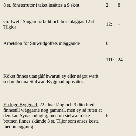
8 st. fönsterrutor i taket insättes a 9 sk/st
2:
8
Golfwet i Stugan förfallit och bör inläggas 12 st.
12:
–
Tilgior
Arbetslön för Stuwudgolfets inläggande
6:
–
111:
24
Köket finnes utangålf hwaruti ey eller något warit
sedan thenna Stufwan Byggnad uppsattes.
En loge Byggnad
, 22 alnar lång och 9 dito bred,
finnestill wäggarne nog gammal, men ey så ruten at
den kan Synas oduglig, men uti sielwa tröske
6:
–
bottnen finnes skämde 3 st. Tiljor som anses kosta
med inläggning