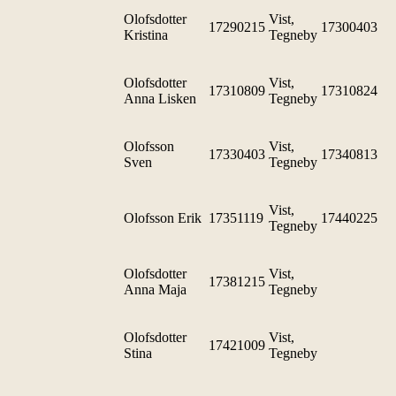
Olofsdotter
Vist,
17290215
17300403
Kristina
Tegneby
Olofsdotter
Vist,
17310809
17310824
Anna Lisken
Tegneby
Olofsson
Vist,
17330403
17340813
Sven
Tegneby
Vist,
Olofsson Erik
17351119
17440225
Tegneby
Olofsdotter
Vist,
17381215
Anna Maja
Tegneby
Olofsdotter
Vist,
17421009
Stina
Tegneby