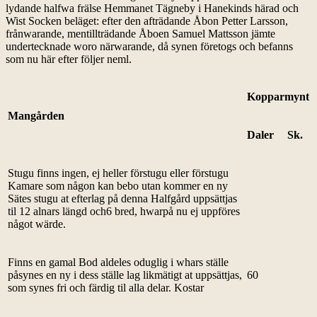
lydande halfwa frälse Hemmanet Tägneby i Hanekinds härad och
Wist Socken beläget: efter den afträdande Åbon Petter Larsson,
frånwarande, mentillträdande Åboen Samuel Mattsson jämte
undertecknade woro närwarande, då synen företogs och befanns
som nu här efter följer neml.
Kopparmynt
Mangården
Daler
Sk.
Stugu finns ingen, ej heller förstugu eller förstugu
Kamare som någon kan bebo utan kommer en ny
Sätes stugu at efterlag på denna Halfgård uppsättjas
til 12 alnars längd och6 bred, hwarpå nu ej uppföres
något wärde.
Finns en gamal Bod aldeles oduglig i whars ställe
påsynes en ny i dess ställe lag likmätigt at uppsättjas,
60
som synes fri och färdig til alla delar. Kostar