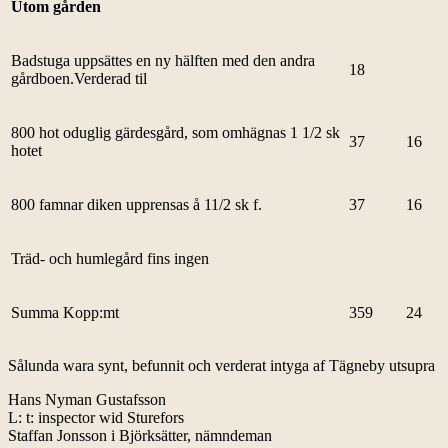
Utom gården
Badstuga uppsättes en ny hälften med den andra
18
gårdboen.Verderad til
800 hot oduglig gärdesgård, som omhägnas 1 1/2 sk
37
16
hotet
800 famnar diken upprensas å 11/2 sk f.
37
16
Träd- och humlegård fins ingen
Summa Kopp:mt
359
24
Sålunda wara synt, befunnit och verderat intyga af Tägneby utsupra
Hans Nyman Gustafsson
L: t: inspector wid Sturefors
Staffan Jonsson i Björksätter, nämndeman