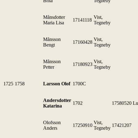
Brita
Tegneby
Månsdotter
Vist,
17141118
Maria Lisa
Tegneby
Månsson
Vist,
17160428
Bengt
Tegneby
Månsson
Vist,
17180923
Petter
Tegneby
1725
1758
Larsson Olof
1700C
Andersdotter
1702
17580520
Lu
Katarina
Olofsson
Vist,
17250910
17421207
Anders
Tegneby