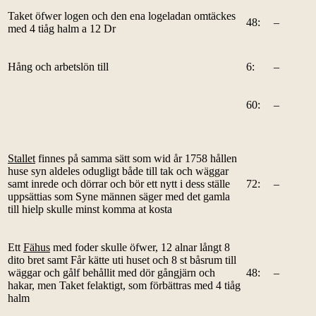
Taket öfwer logen och den ena logeladan omtäckes
48:
–
med 4 tiåg halm a 12 Dr
Hång och arbetslön till
6:
–
60:
–
Stallet
finnes på samma sätt som wid år 1758 hållen
huse syn aldeles odugligt både till tak och wäggar
samt inrede och dörrar och bör ett nytt i dess ställe
72:
–
uppsättias som Syne männen säger med det gamla
till hielp skulle minst komma at kosta
Ett
Fähus
med foder skulle öfwer, 12 alnar långt 8
dito bret samt Får kätte uti huset och 8 st båsrum till
wäggar och gålf behållit med dör gångjärn och
48:
–
hakar, men Taket felaktigt, som förbättras med 4 tiåg
halm