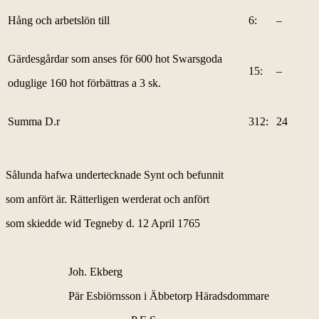
Hång och arbetslön till
6:
–
Gärdesgårdar som anses för 600 hot Swarsgoda
15:
–
oduglige 160 hot förbättras a 3 sk.
Summa D.r
312:
24
Sålunda hafwa undertecknade Synt och befunnit
som anfört är. Rätterligen werderat och anfört
som skiedde wid Tegneby d. 12 April 1765
Joh. Ekberg
Pär Esbiörnsson i Äbbetorp Häradsdommare