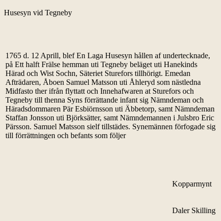
Husesyn vid Tegneby
1765 d. 12 Aprill, blef En Laga Husesyn hållen af undertecknade,
på Ett halft Frälse hemman uti Tegneby beläget uti Hanekinds
Härad och Wist Sochn, Säteriet Sturefors tillhörigt. Emedan
Afträdaren, Åboen Samuel Matsson uti Åhleryd som nästledna
Midfasto ther ifrån flyttatt och Innehafwaren at Sturefors och
Tegneby till thenna Syns förrättande infant sig Nämndeman och
Häradsdommaren Pär Esbiörnsson uti Äbbetorp, samt Nämndeman
Staffan Jonsson uti Björksätter, samt Nämndemannen i Julsbro Eric
Pärsson. Samuel Matsson sielf tillstädes. Synemännen förfogade sig
till förrättningen och befants som följer
Kopparmynt
Daler
Skilling