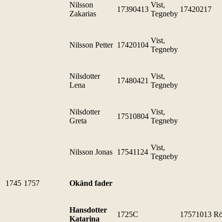
Nilsson
Vist,
17390413
17420217
Zakarias
Tegneby
Vist,
Nilsson Petter
17420104
Tegneby
Nilsdotter
Vist,
17480421
Lena
Tegneby
Nilsdotter
Vist,
17510804
Greta
Tegneby
Vist,
Nilsson Jonas
17541124
Tegneby
1745
1757
Okänd fader
Hansdotter
1725C
17571013
Rö
Katarina