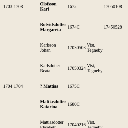
Olofsson
1703
1708
1672
17050108
Karl
Botvidsdotter
1674C
17450528
Margareta
Karlsson
Vist,
17030503
Johan
Tegneby
Karlsdotter
Vist,
17050324
Beata
Tegneby
1704
1704
? Mattias
1675C
Mattiasdotter
1680C
Katarina
Mattiasdotter
Vist,
17040216
Elisabeth
Tegneby