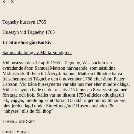
S. i. S.
Tegneby husesyn 1765
Husesyn vid Tägneby 1765
Ur Sturefors gårdsarkiv
Sammanfattning av Märta Sundgren:
Vid husesyn den 12 april 1765 i Tegneby, Wist socken var
avträdande åbon Samuel Mattson närvarande, som nästlidna
Midfasto skall flytta till Åleryd. Samuel Mattson tillträdde halva
frälsehemmanet Tägneby den 8 november 1758 efter åbon Petter
Larsson. Vid båda husesynerna var alla hus mer eller mindre dåliga.
Vid sista synen hade en del rustats. Då fanns en 8-varvs stuga med
förstuga och kök. Stallet var nu liksom 1758 alldeles odugligt till
tak, väggar, inredning samt dörrar. Där står inget om ny tillträdare,
blev jorden lagd under Sturefors gård? Husen användes för
”inhyses” tills de föll ihop?
Lösen 2 öre S:mt
Gustaf Viman