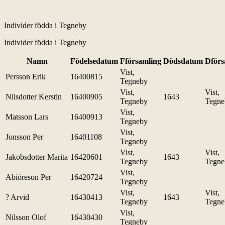
Individer födda i Tegneby
Individer födda i Tegneby
Namn
Födelsedatum
Fförsamling
Dödsdatum
Dförs
Vist,
Persson Erik
16400815
Tegneby
Vist,
Vist,
Nilsdotter Kerstin
16400905
1643
Tegneby
Tegne
Vist,
Matsson Lars
16400913
Tegneby
Vist,
Jonsson Per
16401108
Tegneby
Vist,
Vist,
Jakobsdotter Marita
16420601
1643
Tegneby
Tegne
Vist,
Abiöreson Per
16420724
Tegneby
Vist,
Vist,
? Arvid
16430413
1643
Tegneby
Tegne
Vist,
Nilsson Olof
16430430
Tegneby