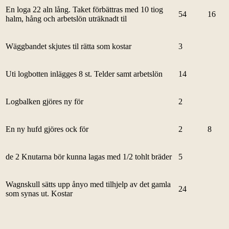
En loga 22 aln lång. Taket förbättras med 10 tiog
54
16
halm, hång och arbetslön uträknadt til
Wäggbandet skjutes til rätta som kostar
3
Uti logbotten inlägges 8 st. Telder samt arbetslön
14
Logbalken gjöres ny för
2
En ny hufd gjöres ock för
2
8
de 2 Knutarna bör kunna lagas med 1/2 tohlt bräder
5
Wagnskull sätts upp ånyo med tilhjelp av det gamla
24
som synas ut. Kostar