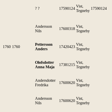
Vist,
? ?
17590124
17590124
Tegneby
Andersson
Vist,
17600318
Nils
Tegneby
Pettersson
Vist,
1760
1760
17420423
Anders
Tegneby
Olofsdotter
Vist,
17381215
Anna Maja
Tegneby
Andersdotter
Vist,
17600620
Fredrika
Tegneby
Andersson
Vist,
17600620
Nils
Tegneby