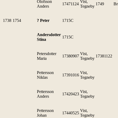
Olofsson
Vist,
17471124
1749
Br
Anders
Tegneby
1738
1754
? Peter
1715C
Andersdotter
1715C
Stina
Petersdotter
Vist,
17380907
17381122
Maria
Tegneby
Pettersson
Vist,
17391016
Niklas
Tegneby
Pettersson
Vist,
17420423
Anders
Tegneby
Pettersson
Vist,
17440525
Johan
Tegneby