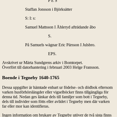
P E S
Staffan Jonsson i Björksätter
S: I: s:
Samuel Mattsson I Åhleryd afträdande åbo
S.
På Samuels wägnar Eric Pärsson I Julsbro.
EPS.
Avskrivet ur Märta Sundgrens arkiv i Bomtorpet.
Överfört till datorhantering i februari 2003 Helge Fransson.
Boende i Tegneby 1640-1765
Dessa uppgifter är hämtade enbart ur födelse- och dödbok eftersom
varken husförhörslängder eller vigselböcker finns tillgängliga för
denna tid. Nedan ges länkar dels till familjer som bott i Tegneby,
dels till individer som fötts eller avlidet i Tegneby men där varken
far eller mor kan identifieras.
Ingen information om brukare av Tegneby utöver de två sista finns