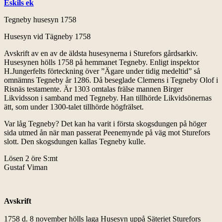
Eskils ek
Tegneby husesyn 1758
Husesyn vid Tägneby 1758
Avskrift av en av de äldsta husesynerna i Sturefors gårdsarkiv.
Husesynen hölls 1758 på hemmanet Tegneby. Enligt inspektor
H.Jungerfelts förteckning över ”Ägare under tidig medeltid” så
omnämns Tegneby år 1286. Då beseglade Clemens i Tegneby Olof i
Risnäs testamente. Är 1303 omtalas frälse mannen Birger
Likvidsson i samband med Tegneby. Han tillhörde Likvidsönernas
ätt, som under 1300-talet tillhörde högfrälset.
Var låg Tegneby? Det kan ha varit i första skogsdungen på höger
sida utmed ån när man passerat Peenemynde på väg mot Sturefors
slott. Den skogsdungen kallas Tegneby kulle.
Lösen 2 öre S:mt
Gustaf Viman
Avskrift
1758 d. 8 november hölls laga Husesyn uppå Säteriet Sturefors