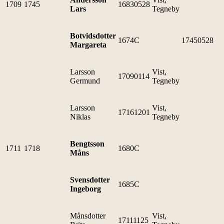
1709
1745
16830528
Lars
Tegneby
Botvidsdotter
1674C
17450528
Margareta
Larsson
Vist,
17090114
Germund
Tegneby
Larsson
Vist,
17161201
Niklas
Tegneby
Bengtsson
1711
1718
1680C
Måns
Svensdotter
1685C
Ingeborg
Månsdotter
Vist,
17111125