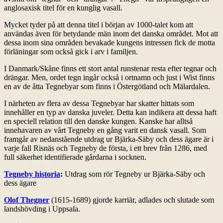
anglosaxisk titel för en kunglig vasall.
Mycket tyder på att denna titel i början av 1000-talet kom att
användas även för betydande män inom det danska området. Mot att
dessa inom sina områden bevakade kungens intressen fick de motta
förläningar som också gick i arv i familjen.
I Danmark/Skåne finns ett stort antal runstenar resta efter tegnar och
drängar. Men, ordet tegn ingår också i ortnamn och just i Wist finns
en av de åtta Tegnebyar som finns i Östergötland och Mälardalen.
I närheten av flera av dessa Tegnebyar har skatter hittats som
innehåller en typ av danska juveler. Detta kan indikera att dessa haft
en speciell relation till den danske kungen. Kanske har alltså
innehavaren av vårt Tegneby en gång varit en dansk vasall. Som
framgår av nedanstående utdrag ur Bjärka-Säby och dess ägare är i
varje fall Risnäs och Tegneby de första, i ett brev från 1286, med
full säkerhet identifierade gårdarna i socknen.
Tegneby historia
:
Utdrag som rör Tegneby ur Bjärka-Säby och
dess ägare
Olof Thegner
(1615-1689) gjorde karriär, adlades och slutade som
landshövding i Uppsala.