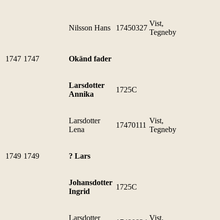
Vist,
Nilsson Hans
17450327
Tegneby
1747
1747
Okänd fader
Larsdotter
1725C
Annika
Larsdotter
Vist,
17470111
Lena
Tegneby
1749
1749
? Lars
Johansdotter
1725C
Ingrid
Larsdotter
Vist,