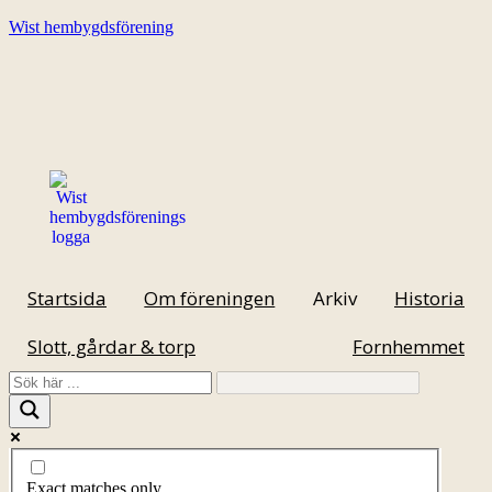
Wist hembygdsförening
Startsida
Om föreningen
Arkiv
Historia
Slott, gårdar & torp
Fornhemmet
Exact matches only